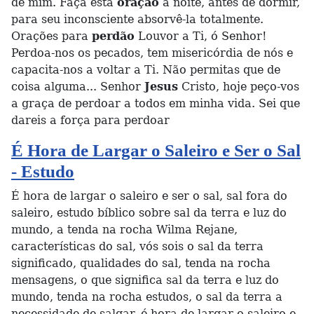
de mim. Faça esta
oração
à noite, antes de dormir,
para seu inconsciente absorvê-la totalmente.
Orações para
perdão
Louvor a Ti, ó Senhor!
Perdoa-nos os pecados, tem misericórdia de nós e
capacita-nos a voltar a Ti. Não permitas que de
coisa alguma... Senhor
Jesus
Cristo, hoje peço-vos
a graça de perdoar a todos em minha vida. Sei que
dareis a força para perdoar
É Hora de Largar o Saleiro e Ser o Sal
- Estudo
É hora de largar o saleiro e ser o sal, sal fora do
saleiro, estudo bíblico sobre sal da terra e luz do
mundo, a tenda na rocha Wilma Rejane,
características do sal, vós sois o sal da terra
significado, qualidades do sal, tenda na rocha
mensagens, o que significa sal da terra e luz do
mundo, tenda na rocha estudos, o sal da terra a
necessidade de salgar, é hora de largar o saleiro e