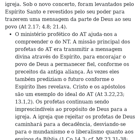
igreja. Sob o novo concerto, foram levantados pelo
Espírito Santo e revestidos pelo seu poder para
trazerem uma mensagem da parte de Deus ao seu
povo (At 2.17; 4.8; 21.4).
O ministério profético do AT ajuda-nos a
compreender o do NT. A missão principal dos
profetas do AT era transmitir a mensagem
divina através do Espírito, para encorajar o
povo de Deus a permanecer fiel, conforme os
preceitos da antiga aliança. Às vezes eles
também prediziam o futuro conforme o
Espírito lhes revelava. Cristo e os apóstolos
são um exemplo do ideal do AT (At 3.22,23;
13.1,2). Os profetas continuam sendo
imprescindíveis ao propósito de Deus para a
igreja. A igreja que rejeitar os profetas de Deus
caminhará para a decadência, desviando-se
para o mundanismo e o liberalismo quanto aos
ensinos da Bíblia (1 Co 14.3; cf. Mt 23.31-38;