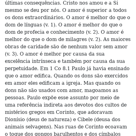
últimas consequências. Cristo nos amou e a Si
mesmo se deu por nós. O amor é superior a todos
os dons extraordinários. O amor é melhor do que o
dom de línguas (v. 1). O amor é melhor do que o
dom de profecia e conhecimento (v. 2). O amor é
melhor do que o dom de milagres (v. 2). As maiores
obras de caridade são de nenhum valor sem amor
(v. 3). O amor é melhor por causa da sua
excelência intrínseca e também por causa da sua
perpetuidade. Em 1 Co 8.1 Paulo já havia ensinado
que o amor edifica. Quando os dons são exercidos
em amor eles edificam a igreja. Mas quando os
dons não são usados com amor, magoamos as
pessoas. Paulo expõe esse assunto por meio de
uma referência indireta aos devotos dos cultos de
mistérios gregos em Corinto, que adoravam
Dionísio (deus de natureza) e Cibele (deusa dos
animais selvagens). Nas ruas de Corinto ecoavam
o toque dos gongos barulhentos e dos címbalos