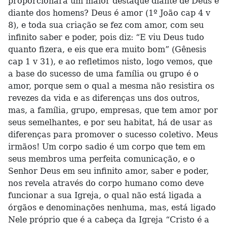
proporcionara um maior destaque diante de Deus e
diante dos homens? Deus é amor (1º João cap 4 v
8), e toda sua criação se fez com amor, com seu
infinito saber e poder, pois diz: “E viu Deus tudo
quanto fizera, e eis que era muito bom” (Gênesis
cap 1 v 31), e ao refletimos nisto, logo vemos, que
a base do sucesso de uma família ou grupo é o
amor, porque sem o qual a mesma não resistira os
revezes da vida e as diferenças uns dos outros,
mas, a família, grupo, empresas, que tem amor por
seus semelhantes, e por seu habitat, há de usar as
diferenças para promover o sucesso coletivo. Meus
irmãos! Um corpo sadio é um corpo que tem em
seus membros uma perfeita comunicação, e o
Senhor Deus em seu infinito amor, saber e poder,
nos revela através do corpo humano como deve
funcionar a sua Igreja, o qual não está ligada a
órgãos e denominações nenhuma, mas, está ligado
Nele próprio que é a cabeça da Igreja “Cristo é a