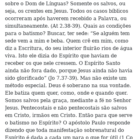
sobre o Dom de Línguas? Somente os salvos, ou
seja, os crentes em Jesus. Todos os casos bíblicos
ocorreram após haverem recebido a Palavra, ou
simultaneamente. (At 2.38-39). Quais as condições
para o batismo? Buscar, ter sede: “Se alguém tem
sede vem a mim e beba. Quem crê em mim, como
diz a Escritura, do seu interior fluirão rios de água
viva. Isto ele dizia do Espírito que haviam de
receber os que nele cressem. O Espírito Santo
ainda não fora dado, porque Jesus ainda não havia
sido glorificado” (Jo 7.37-39). Mas não existe um
método especial. Deus é soberano na sua vontade.
Ele batiza quem quer, como, onde e quando quer.
Somos salvos pela graça, mediante a fé no Senhor
Jesus. Pentecostais e não pentecostais são salvos
em Cristo, irmãos em Cristo. Então para que serve
o batismo no Espírito? O apóstolo Paulo responde
dizendo que toda manifestação sobrenatural do
Espírito é dada a cada um para o que for útil (1 Co