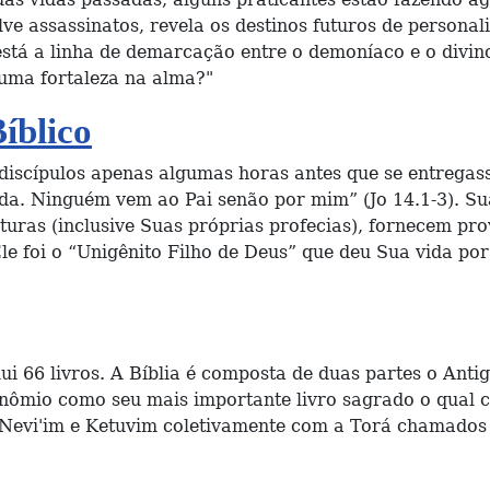
lve assassinatos, revela os destinos futuros de persona
stá a linha de demarcação entre o demoníaco e o divino
a uma fortaleza na alma?"
íblico
 discípulos apenas algumas horas antes que se entregas
ida. Ninguém vem ao Pai senão por mim” (Jo 14.1-3). S
turas (inclusive Suas próprias profecias), fornecem pro
Ele foi o “Unigênito Filho de Deus” que deu Sua vida po
lui 66 livros. A Bíblia é composta de duas partes o An
nômio como seu mais importante livro sagrado o qual 
Nevi'im e Ketuvim coletivamente com a Torá chamados d