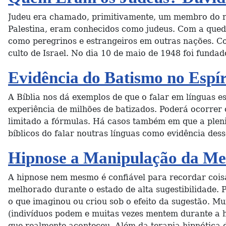
Judeu era chamado, primitivamente, um membro do rein
Palestina, eram conhecidos como judeus. Com a queda
como peregrinos e estrangeiros em outras nações. Con
culto de Israel. No dia 10 de maio de 1948 foi funda
Evidência do Batismo no Espír
A Bíblia nos dá exemplos de que o falar em línguas es
experiência de milhões de batizados. Poderá ocorrer
limitado a fórmulas. Há casos também em que a plen
bíblicos do falar noutras línguas como evidência de
Hipnose a Manipulação da Me
A hipnose nem mesmo é confiável para recordar coisas
melhorado durante o estado de alta sugestibilidade. 
o que imaginou ou criou sob o efeito da sugestão. Mu
(indivíduos podem e muitas vezes mentem durante a h
que realmente aconteceu. Além da terapia hipnótica d