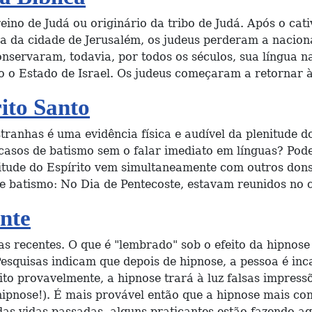
o de Judá ou originário da tribo de Judá. Após o cative
 da cidade de Jerusalém, os judeus perderam a nacional
servaram, todavia, por todos os séculos, sua língua nac
do o Estado de Israel. Os judeus começaram a retornar 
ito Santo
tranhas é uma evidência física e audível da plenitude d
 casos de batismo sem o falar imediato em línguas? Pod
itude do Espírito vem simultaneamente com outros don
sse batismo: No Dia de Pentecoste, estavam reunidos no
nte
 recentes. O que é "lembrado" sob o efeito da hipnose 
Pesquisas indicam que depois de hipnose, a pessoa é in
ito provavelmente, a hipnose trará à luz falsas impres
ipnose!). É mais provável então que a hipnose mais c
as vidas passadas, alguns praticantes estão fazendo ag