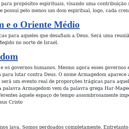
para propósitos espirituais, visando uma contribuição r
te possui pelo menos um dom espiritual, logo, cada cren
 e o Oriente Médio
s para aqueles que desafiam a Deus. Será uma reunião 
egido no norte de Israel.
edom
s e os governos humanos. Mesmo agora esses governos
im para lutar contra Deus. O nome Armagedom aparece
 será um evento real de proporções trágicas para aque
A palavra Armagedom vem da palavra grega Har-Magedo
eferentes àquele espaço de tempo assombrosamente imp
sus Cristo
e nos lava. Somos perdoados completamente. Entretanto