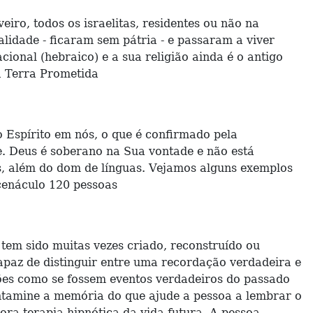
iro, todos os israelitas, residentes ou não na
idade - ficaram sem pátria - e passaram a viver
ional (hebraico) e a sua religião ainda é o antigo
à Terra Prometida
o Espírito em nós, o que é confirmado pela
e. Deus é soberano na Sua vontade e não está
s, além do dom de línguas. Vejamos alguns exemplos
 cenáculo 120 pessoas
tem sido muitas vezes criado, reconstruído ou
capaz de distinguir entre uma recordação verdadeira e
sões como se fossem eventos verdadeiros do passado
ontamine a memória do que ajude a pessoa a lembrar o
ora terapia hipnótica da vida futura. A pessoa