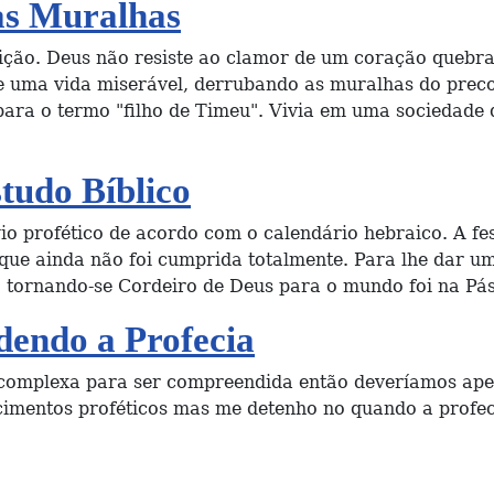
as Muralhas
lição. Deus não resiste ao clamor de um coração quebra
e uma vida miserável, derrubando as muralhas do preco
ara o termo "filho de Timeu". Vivia em uma sociedade 
tudo Bíblico
io profético de acordo com o calendário hebraico. A fe
que ainda não foi cumprida totalmente. Para lhe dar u
o tornando-se Cordeiro de Deus para o mundo foi na Pá
dendo a Profecia
 complexa para ser compreendida então deveríamos apen
ecimentos proféticos mas me detenho no quando a profec