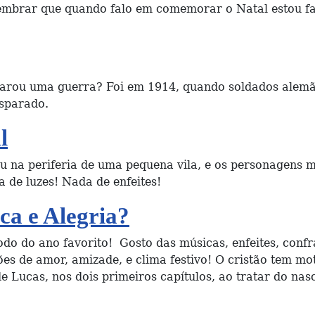
lembrar que quando falo em comemorar o Natal estou f
parou uma guerra? Foi em 1914, quando soldados alemãe
sparado.
l
 na periferia de uma pequena vila, e os personagens m
a de luzes! Nada de enfeites!
ca e Alegria?
o do ano favorito! Gosto das músicas, enfeites, confra
s de amor, amizade, e clima festivo! O cristão tem mot
 Lucas, nos dois primeiros capítulos, ao tratar do nasc