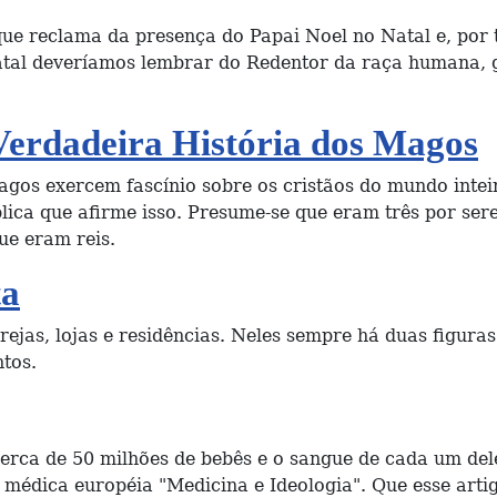
ue reclama da presença do Papai Noel no Natal e, por t
tal deveríamos lembrar do Redentor da raça humana, go
Verdadeira História dos Magos
 magos exercem fascínio sobre os cristãos do mundo int
ica que afirme isso. Presume-se que eram três por ser
ue eram reis.
ta
jas, lojas e residências. Neles sempre há duas figuras 
ntos.
erca de 50 milhões de bebês e o sangue de cada um de
o médica européia "Medicina e Ideologia". Que esse art