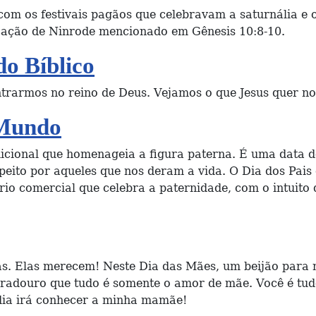
om os festivais pagãos que celebravam a saturnália e o 
icação de Ninrode mencionado em Gênesis 10:8-10.
o Bíblico
ntrarmos no reino de Deus. Vejamos o que Jesus quer n
 Mundo
icional que homenageia a figura paterna. É uma data d
espeito por aqueles que nos deram a vida. O Dia dos Pai
o comercial que celebra a paternidade, com o intuito de
as. Elas merecem! Neste Dia das Mães, um beijão par
duradouro que tudo é somente o amor de mãe. Você é tu
dia irá conhecer a minha mamãe!