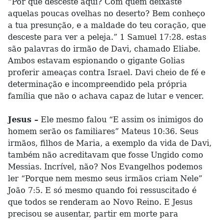
“Por que desceste aqui? Com quem deixaste
aquelas poucas ovelhas no deserto? Bem conheço
a tua presunção, e a maldade do teu coração, que
desceste para ver a peleja.” 1 Samuel 17:28. estas
são palavras do irmão de Davi, chamado Eliabe.
Ambos estavam espionando o gigante Golias
proferir ameaças contra Israel. Davi cheio de fé e
determinação e incompreendido pela própria
família que não o achava capaz de lutar e vencer.
Jesus –
Ele mesmo falou “E assim os inimigos do
homem serão os familiares” Mateus 10:36. Seus
irmãos, filhos de Maria, a exemplo da vida de Davi,
também não acreditavam que fosse Ungido como
Messias. Incrível, não? Nos Evangelhos podemos
ler “Porque nem mesmo seus irmãos criam Nele”
João 7:5. E só mesmo quando foi ressuscitado é
que todos se renderam ao Novo Reino. E Jesus
precisou se ausentar, partir em morte para