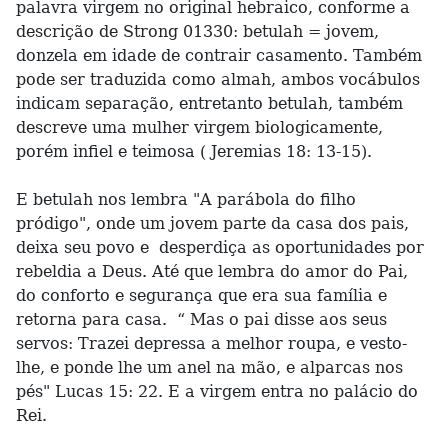
palavra virgem no original hebraico, conforme a
descrição de Strong 01330: betulah = jovem,
donzela em idade de contrair casamento. Também
pode ser traduzida como almah, ambos vocábulos
indicam separação, entretanto betulah, também
descreve uma mulher virgem biologicamente,
porém infiel e teimosa ( Jeremias 18: 13-15).
E betulah nos lembra "A parábola do filho
pródigo", onde um jovem parte da casa dos pais,
deixa seu povo e desperdiça as oportunidades por
rebeldia a Deus. Até que lembra do amor do Pai,
do conforto e segurança que era sua família e
retorna para casa. “ Mas o pai disse aos seus
servos: Trazei depressa a melhor roupa, e vesto-
lhe, e ponde lhe um anel na mão, e alparcas nos
pés" Lucas 15: 22. E a virgem entra no palácio do
Rei.