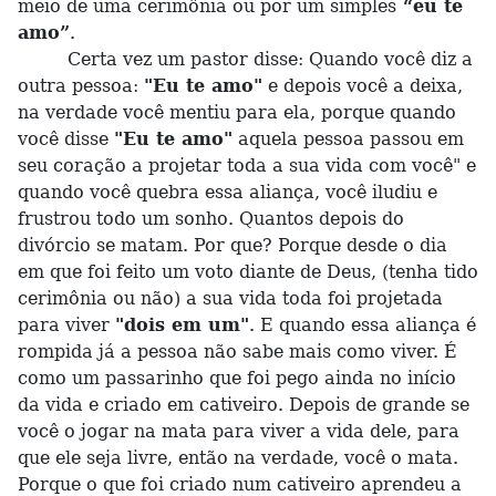
meio de uma cerimônia ou por um simples
“eu te
amo”
.
Certa vez um pastor disse: Quando você diz a
outra pessoa:
"Eu te amo"
e depois você a deixa,
na verdade você mentiu para ela, porque quando
você disse
"Eu te amo"
aquela pessoa passou em
seu coração a projetar toda a sua vida com você" e
quando você quebra essa aliança, você iludiu e
frustrou todo um sonho. Quantos depois do
divórcio se matam. Por que? Porque desde o dia
em que foi feito um voto diante de Deus, (tenha tido
cerimônia ou não) a sua vida toda foi projetada
para viver
"dois em um"
. E quando essa aliança é
rompida já a pessoa não sabe mais como viver. É
como um passarinho que foi pego ainda no início
da vida e criado em cativeiro. Depois de grande se
você o jogar na mata para viver a vida dele, para
que ele seja livre, então na verdade, você o mata.
Porque o que foi criado num cativeiro aprendeu a