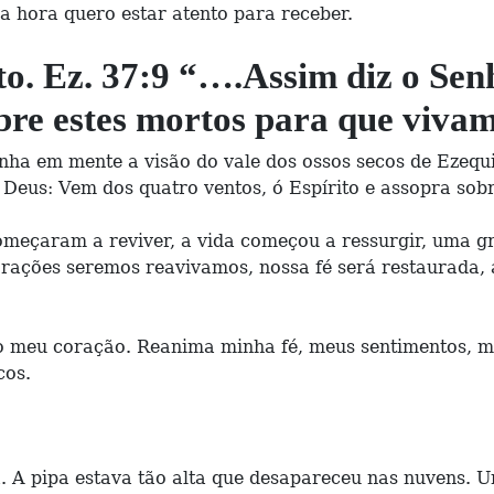
a hora quero estar atento para receber.
to. Ez. 37:9 “….Assim diz o Se
sobre estes mortos para que viv
nha em mente a visão do vale dos ossos secos de Ezequi
 Deus: Vem dos quatro ventos, ó Espírito e assopra sob
omeçaram a reviver, a vida começou a ressurgir, uma 
ações seremos reavivamos, nossa fé será restaurada, a 
 do meu coração. Reanima minha fé, meus sentimentos, m
cos.
 A pipa estava tão alta que desapareceu nas nuvens.