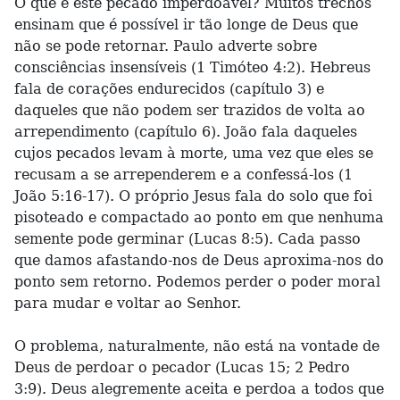
O que é este pecado imperdoável? Muitos trechos
ensinam que é possível ir tão longe de Deus que
não se pode retornar. Paulo adverte sobre
consciências insensíveis (1 Timóteo 4:2). Hebreus
fala de corações endurecidos (capítulo 3) e
daqueles que não podem ser trazidos de volta ao
arrependimento (capítulo 6). João fala daqueles
cujos pecados levam à morte, uma vez que eles se
recusam a se arrependerem e a confessá-los (1
João 5:16-17). O próprio Jesus fala do solo que foi
pisoteado e compactado ao ponto em que nenhuma
semente pode germinar (Lucas 8:5). Cada passo
que damos afastando-nos de Deus aproxima-nos do
ponto sem retorno. Podemos perder o poder moral
para mudar e voltar ao Senhor.
O problema, naturalmente, não está na vontade de
Deus de perdoar o pecador (Lucas 15; 2 Pedro
3:9). Deus alegremente aceita e perdoa a todos que