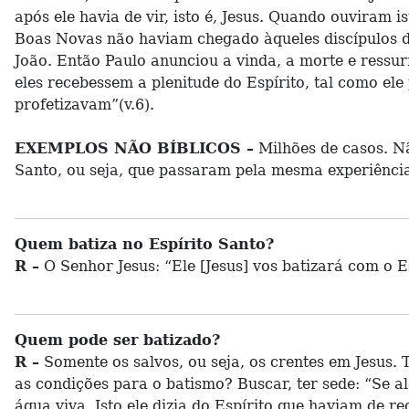
após ele havia de vir, isto é, Jesus. Quando ouviram
Boas Novas não haviam chegado àqueles discípulos d
João. Então Paulo anunciou a vinda, a morte e ressurr
eles recebessem a plenitude do Espírito, tal como ele
profetizavam”(v.6).
EXEMPLOS NÃO BÍBLICOS –
Milhões de casos. Nã
Santo, ou seja, que passaram pela mesma experiência
Quem batiza no Espírito Santo?
R –
O Senhor Jesus: “Ele [Jesus] vos batizará com o Es
Quem pode ser batizado?
R –
Somente os salvos, ou seja, os crentes em Jesus.
as condições para o batismo? Buscar, ter sede: “Se a
água viva. Isto ele dizia do Espírito que haviam de r