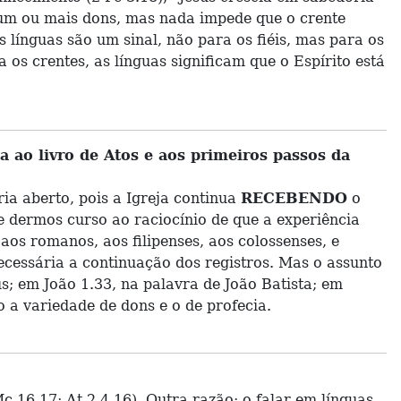
o um ou mais dons, mas nada impede que o crente
 línguas são um sinal, não para os fiéis, mas para os
 os crentes, as línguas significam que o Espírito está
a ao livro de Atos e aos primeiros passos da
ia aberto, pois a Igreja continua
RECEBENDO
o
Se dermos curso ao raciocínio de que a experiência
aos romanos, aos filipenses, aos colossenses, e
necessária a continuação dos registros. Mas o assunto
s; em João 1.33, na palavra de João Batista; em
 a variedade de dons e o de profecia.
 16.17; At 2.4,16). Outra razão: o falar em línguas