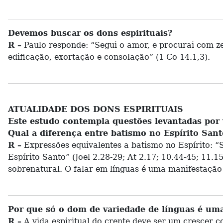
Devemos buscar os dons espirituais?
R –
Paulo responde: “Segui o amor, e procurai com zel
edificação, exortação e consolação” (1 Co 14.1,3).
ATUALIDADE DOS DONS ESPIRITUAIS
Este estudo contempla questões levantadas por 
Qual a diferença entre batismo no Espírito San
R –
Expressões equivalentes a batismo no Espírito: “Se
Espírito Santo” (Joel 2.28-29; At 2.17; 10.44-45; 11.1
sobrenatural. O falar em línguas é uma manifestação 
Por que só o dom de variedade de línguas é uma
R –
A vida espiritual do crente deve ser um crescer c