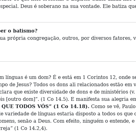
especial. Deus é soberano na sua vontade. Ele batiza q
ber o batismo?
 própria congregação, outros, por diversos fatores, v
r em línguas é um dom? É e está em 1 Corintos 12, onde 
mpo de Jesus? Todos os dons ali relacionados estão em 
clara que existe diversidade de dons e de ministérios (v
eis [outro dom]”. (1 Co 14.5). E manifesta sua alegria 
UE TODOS VÓS” (1 Co 14.18).
Como se vê, Paulo 
 variedade de línguas estaria disposto a todos os que 
omens, senão a Deus. Com efeito, ninguém o entende, e e
reja” (1 Co 14.2,4).