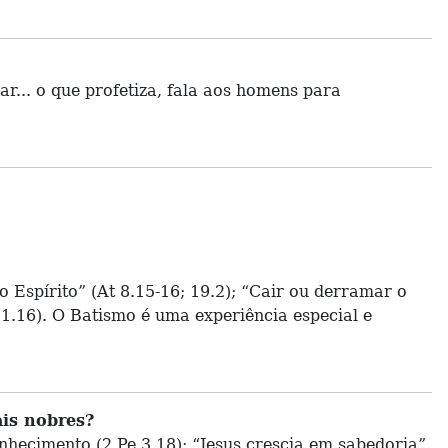
r... o que profetiza, fala aos homens para
o Espírito” (At 8.15-16; 19.2); “Cair ou derramar o
 11.16). O Batismo é uma experiência especial e
ais nobres?
nhecimento (2 Pe 3.18); “Jesus crescia em sabedoria”