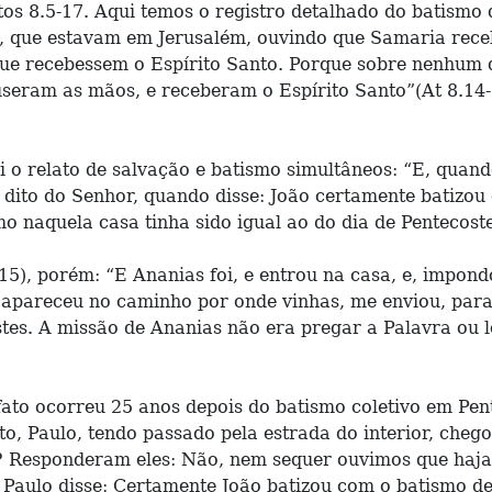
os 8.5-17. Aqui temos o registro detalhado do batismo 
ois, que estavam em Jerusalém, ouvindo que Samaria rec
 que recebessem o Espírito Santo. Porque sobre nenhum
seram as mãos, e receberam o Espírito Santo”(At 8.14-1
 o relato de salvação e batismo simultâneos: “E, quando
dito do Senhor, quando disse: João certamente batizou 
mo naquela casa tinha sido igual ao do dia de Pentecos
,15), porém: “E Ananias foi, e entrou na casa, e, impon
te apareceu no caminho por onde vinhas, me enviou, par
ostes. A missão de Ananias não era pregar a Palavra ou
fato ocorreu 25 anos depois do batismo coletivo em Pent
, Paulo, tendo passado pela estrada do interior, chego
s? Responderam eles: Não, nem sequer ouvimos que haja 
 Paulo disse: Certamente João batizou com o batismo d