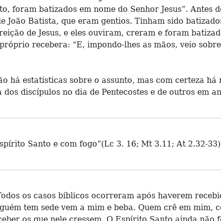
 isto, foram batizados em nome do Senhor Jesus”. Antes
e João Batista, que eram gentios. Tinham sido batizad
eição de Jesus, e eles ouviram, creram e foram batizados
 próprio recebera: “E, impondo-lhes as mãos, veio sobre 
o há estatísticas sobre o assunto, mas com certeza há 
 dos discípulos no dia de Pentecostes e de outros em a
pírito Santo e com fogo”(Lc 3. 16; Mt 3.11; At 2.32-33)
 Todos os casos bíblicos ocorreram após haverem recebi
lguém tem sede vem a mim e beba. Quem crê em mim, como
eceber os que nele cressem. O Espírito Santo ainda não 