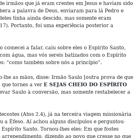
de irmãos que já eram crentes em Jesus e haviam sido
ebera a palavra de Deus, enviaram para lá Pedro e
 deles tinha ainda descido, mas somente eram
7). Portanto, foi uma experiência posterior a
 comecei a falar, caiu sobre eles o Espírito Santo,
com água, mas vós sereis batizados com o Espírito
tes: “como também sobre nós a princípio”.
do-lhe as mãos, disse: Irmão Saulo [outra prova de que
a que tornes a ver
E SEJAS CHEIO DO ESPÍRITO
 levar Saulo à conversão, mas somente restabelecer a
ecostes (Atos 2.4), já na terceira viagem missionária
u a Éfeso. Aí achou alguns discípulos e perguntou-
Espírito Santo. Tornou-lhes eles: Em que fostes
e arrependimento, dizendo ao povo que cresse no que