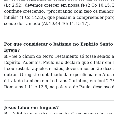
(Lc 2.52); devemos crescer em nossa fé (2 Co 10.15;
continue crescendo, “procurando com zelo os melhores
infiéis” (1 Co 14.22), que passam a compreender porqu
sendo derramado (At 10.44-46; 11.15-17).
Por que considerar o batismo no Espírito Santo 
Igreja?
R –
Se o cânon do Novo Testamento só fosse selado ap
Espírito. Ademais, Paulo não declara que o falar em 
ficou restrita àqueles irmãos, deveríamos então desco
outras. O registro detalhado da experiência em Atos n
é tratado também em I e II aos Coríntios; em Joel 2.
Romanos 1.11 e 12.6, na palavra de Paulo, desejoso d
Jesus falou em línguas?
R –
A Bíblia nada diz a respeito. Cremos que não, por