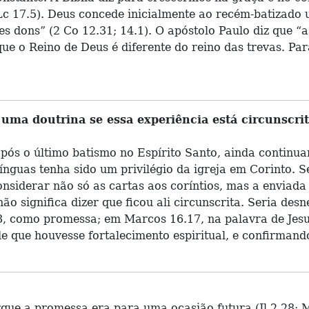
 Lc 17.5). Deus concede inicialmente ao recém-batizad
 dons” (2 Co 12.31; 14.1). O apóstolo Paulo diz que “as
e o Reino de Deus é diferente do reino das trevas. Para
uma doutrina se essa experiência está circunscrit
ós o último batismo no Espírito Santo, ainda continuar
línguas tenha sido um privilégio da igreja em Corinto. 
nsiderar não só as cartas aos coríntios, mas a enviada 
ão significa dizer que ficou ali circunscrita. Seria des
28, como promessa; em Marcos 16.17, na palavra de Jesu
e que houvesse fortalecimento espiritual, e confirmando
que a promessa era para uma ocasião futura (Jl 2.28; Mc