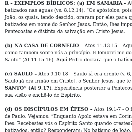
R –
EXEMPLOS BÍBLICOS: (a) EM SAMARIA -
At
batizados nas águas (vs. 8,12,14). “Os apóstolos, p
João, os quais, tendo descido, oraram por eles para
batizados em nome do Senhor Jesus. Então, lhes impu
Pentecostes e distinta da salvação em Cristo Jesus.
(b) NA CASA DE CORNÉLIO –
Atos 11.13-15 – Aqui
como também sobre nós a princípio. E lembrei-me do 
Santo” (At 11.15-16). Aqui Pedro declara que o batis
(c) SAULO –
Atos 9.10-18 – Saulo já era crente (v. 6
Saulo já era irmão em Cristo], o Senhor Jesus, que 
SANTO” (At 9.17
). Experiência posterior a Pentec
sua visão e enchê-lo do Espírito.
(d) OS DISCÍPULOS EM ÉFESO –
Atos 19.1-7 - O 
de Paulo. Vejamos: “Enquanto Apolo estava em Corinto
lhes: Recebestes vós o Espírito Santo quando creste
batizados, então? Responderam: No batismo de João.