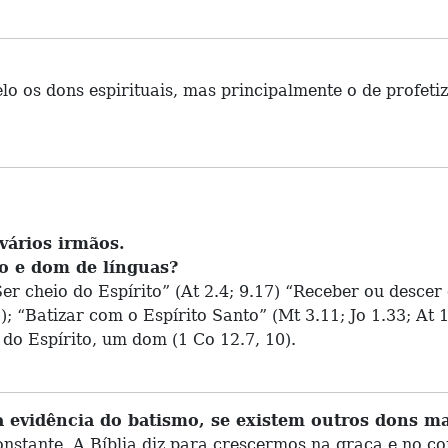
o os dons espirituais, mas principalmente o de profetiza
vários irmãos.
to e dom de línguas?
r cheio do Espírito” (At 2.4; 9.17) “Receber ou descer 
5); “Batizar com o Espírito Santo” (Mt 3.11; Jo 1.33; At
do Espírito, um dom (1 Co 12.7, 10).
 evidência do batismo, se existem outros dons m
onstante. A Bíblia diz para crescermos na graça e no co