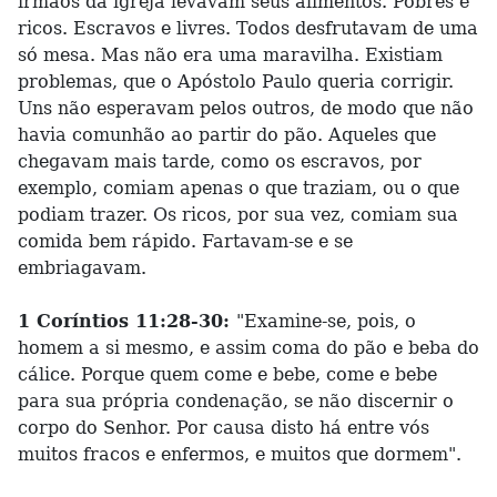
irmãos da igreja levavam seus alimentos. Pobres e
ricos. Escravos e livres. Todos desfrutavam de uma
só mesa. Mas não era uma maravilha. Existiam
problemas, que o Apóstolo Paulo queria corrigir.
Uns não esperavam pelos outros, de modo que não
havia comunhão ao partir do pão. Aqueles que
chegavam mais tarde, como os escravos, por
exemplo, comiam apenas o que traziam, ou o que
podiam trazer. Os ricos, por sua vez, comiam sua
comida bem rápido. Fartavam-se e se
embriagavam.
1 Coríntios 11:28-30:
"Examine-se, pois, o
homem a si mesmo, e assim coma do pão e beba do
cálice. Porque quem come e bebe, come e bebe
para sua própria condenação, se não discernir o
corpo do Senhor. Por causa disto há entre vós
muitos fracos e enfermos, e muitos que dormem".