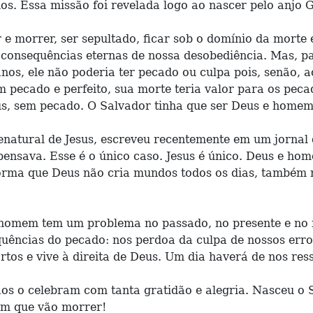
s. Essa missão foi revelada logo ao nascer pelo anjo Ga
r e morrer, ser sepultado, ficar sob o domínio da morte
onsequências eternas de nossa desobediência. Mas, par
os, ele não poderia ter pecado ou culpa pois, senão, a
m pecado e perfeito, sua morte teria valor para os pecad
eus, sem pecado. O Salvador tinha que ser Deus e hom
natural de Jesus, escreveu recentemente em um jornal 
e pensava. Esse é o único caso. Jesus é único. Deus e 
ma que Deus não cria mundos todos os dias, também nã
 homem tem um problema no passado, no presente e no f
equências do pecado: nos perdoa da culpa de nossos err
tos e vive à direita de Deus. Um dia haverá de nos ress
stãos o celebram com tanta gratidão e alegria. Nasceu 
em que vão morrer!