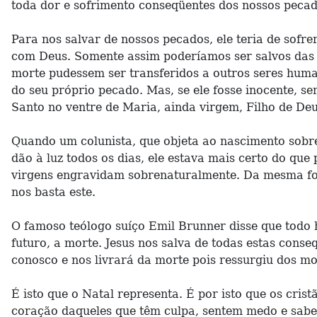
toda dor e sofrimento conseqüentes dos nossos pecado
Para nos salvar de nossos pecados, ele teria de sofre
com Deus. Somente assim poderíamos ser salvos das c
morte pudessem ser transferidos a outros seres human
do seu próprio pecado. Mas, se ele fosse inocente, se
Santo no ventre de Maria, ainda virgem, Filho de D
Quando um colunista, que objeta ao nascimento sobre
dão à luz todos os dias, ele estava mais certo do qu
virgens engravidam sobrenaturalmente. Da mesma for
nos basta este.
O famoso teólogo suíço Emil Brunner disse que todo
futuro, a morte. Jesus nos salva de todas estas cons
conosco e nos livrará da morte pois ressurgiu dos mor
É isto que o Natal representa. É por isto que os cri
coração daqueles que têm culpa, sentem medo e sab