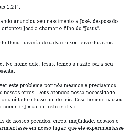
us 1:21).
uando anunciou seu nascimento a José, desposado
rientou José a chamar o filho de "Jesus".
 de Deus, haveria de salvar o seu povo dos seus
o. No nome dele, Jesus, temos a razão para seu
esenta.
lver este problema por nós mesmos e precisamos
s nossos erros. Deus atendeu nossa necessidade
 humanidade e fosse um de nós. Esse homem nasceu
 nome de Jesus por este motivo.
s de nossos pecados, erros, iniqüidade, desvios e
erimentasse em nosso lugar, que ele experimentasse