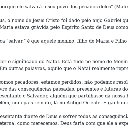
 porque ele salvará o seu povo dos pecados deles" (Mate
, o nome de Jesus Cristo foi dado pelo anjo Gabriel q
aria estava grávida pelo Espírito Santo de Deus como o
ca "salvar," é que aquele menino, filho de Maria e Filho
der o significado do Natal. Está tudo no nome do Menin
 Em outras palavras, aquilo que o Natal realmente repr
 somos pecadores, estamos perdidos, não podemos reso
re das consequências passadas, presentes e futuras do
sentante e Salvador, alguém que partilhasse da nossa
lém, num pais remoto, lá no Antigo Oriente. E ganhou o
entante diante de Deus e sofrer todas as consequência
eterna, como merecemos, Deus faria com que ele a exp