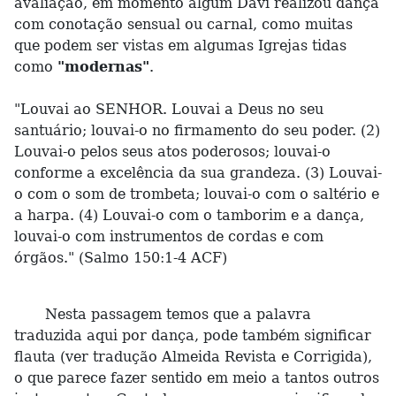
avaliação, em momento algum Davi realizou dança
com conotação sensual ou carnal, como muitas
que podem ser vistas em algumas Igrejas tidas
como
"modernas"
.
"Louvai ao SENHOR. Louvai a Deus no seu
santuário; louvai-o no firmamento do seu poder. (2)
Louvai-o pelos seus atos poderosos; louvai-o
conforme a excelência da sua grandeza. (3) Louvai-
o com o som de trombeta; louvai-o com o saltério e
a harpa. (4) Louvai-o com o tamborim e a dança,
louvai-o com instrumentos de cordas e com
órgãos." (Salmo 150:1-4 ACF)
Nesta passagem temos que a palavra
traduzida aqui por dança, pode também significar
flauta (ver tradução Almeida Revista e Corrigida),
o que parece fazer sentido em meio a tantos outros