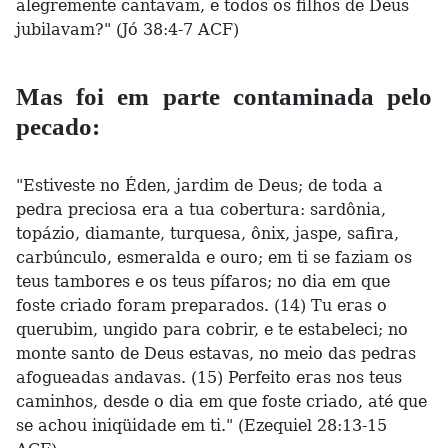
alegremente cantavam, e todos os filhos de Deus
jubilavam?" (Jó 38:4-7 ACF)
Mas foi em parte contaminada pelo
pecado:
"Estiveste no Éden, jardim de Deus; de toda a
pedra preciosa era a tua cobertura: sardônia,
topázio, diamante, turquesa, ônix, jaspe, safira,
carbúnculo, esmeralda e ouro; em ti se faziam os
teus tambores e os teus pífaros; no dia em que
foste criado foram preparados. (14) Tu eras o
querubim, ungido para cobrir, e te estabeleci; no
monte santo de Deus estavas, no meio das pedras
afogueadas andavas. (15) Perfeito eras nos teus
caminhos, desde o dia em que foste criado, até que
se achou iniqüidade em ti." (Ezequiel 28:13-15