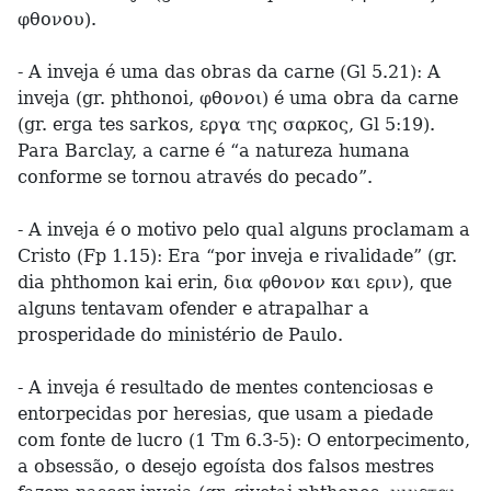
φθονου).
- A inveja é uma das obras da carne (Gl 5.21): A
inveja (gr. phthonoi, φθονοι) é uma obra da carne
(gr. erga tes sarkos, εργα της σαρκος, Gl 5:19).
Para Barclay, a carne é “a natureza humana
conforme se tornou através do pecado”.
- A inveja é o motivo pelo qual alguns proclamam a
Cristo (Fp 1.15): Era “por inveja e rivalidade” (gr.
dia phthomon kai erin, δια φθονον και εριν), que
alguns tentavam ofender e atrapalhar a
prosperidade do ministério de Paulo.
- A inveja é resultado de mentes contenciosas e
entorpecidas por heresias, que usam a piedade
com fonte de lucro (1 Tm 6.3-5): O entorpecimento,
a obsessão, o desejo egoísta dos falsos mestres