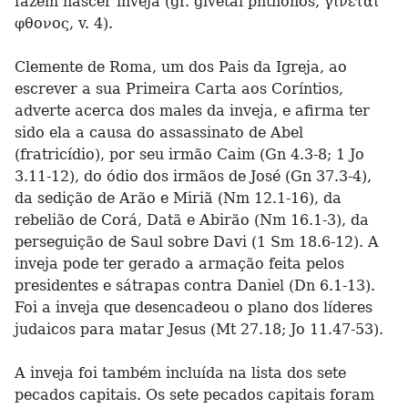
fazem nascer inveja (gr. givetai phthonos, γινεται
φθονος, v. 4).
Clemente de Roma, um dos Pais da Igreja, ao
escrever a sua Primeira Carta aos Coríntios,
adverte acerca dos males da inveja, e afirma ter
sido ela a causa do assassinato de Abel
(fratricídio), por seu irmão Caim (Gn 4.3-8; 1 Jo
3.11-12), do ódio dos irmãos de José (Gn 37.3-4),
da sedição de Arão e Miriã (Nm 12.1-16), da
rebelião de Corá, Datã e Abirão (Nm 16.1-3), da
perseguição de Saul sobre Davi (1 Sm 18.6-12). A
inveja pode ter gerado a armação feita pelos
presidentes e sátrapas contra Daniel (Dn 6.1-13).
Foi a inveja que desencadeou o plano dos líderes
judaicos para matar Jesus (Mt 27.18; Jo 11.47-53).
A inveja foi também incluída na lista dos sete
pecados capitais. Os sete pecados capitais foram