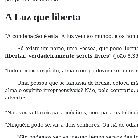
A Luz que liberta
"A condenação é esta: A luz veio ao mundo, e os hom
Só existe um nome, uma Pessoa, que pode libertar
libertar, verdadeiramente sereis livres"
(João 8.36
"todo o nosso espírito, alma e corpo devem ser conser
Uma pessoa que se fantasia de bruxa, coloca másca
alma e espírito irrepreensíveis? Não, pelo contrári
adverte:
"Não vos voltareis para médiuns, nem para os feiticei
"Ninguém pode servir a dois senhores. Ou há de odia
Não podemos ser ao mesmo tempo servos das trevas 