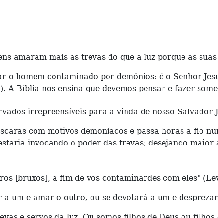
ens amaram mais as trevas do que a luz porque as suas
 o homem contaminado por demônios: é o Senhor Jesu
). A Bíblia nos ensina que devemos pensar e fazer somen
vados irrepreensíveis para a vinda de nosso Salvador Je
ras com motivos demoníacos e passa horas a fio num 
o, estaria invocando o poder das trevas; desejando mai
ros [bruxos], a fim de vos contaminardes com eles" (Lev
r a um e amar o outro, ou se devotará a um e desprezar
e servos da luz. Ou somos filhos de Deus ou filhos 