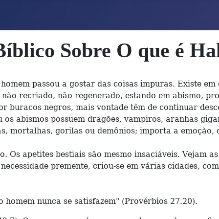
Bíblico Sobre O que é Ha
mem passou a gostar das coisas impuras. Existe em 
, não recriado, não regenerado, estando em abismo, pr
por buracos negros, mais vontade têm de continuar desc
ou os abismos possuem dragões, vampiros, aranhas gig
, mortalhas, gorilas ou demônios; importa a emoção, o 
apetites bestiais são mesmo insaciáveis. Vejam as fe
necessidade premente, criou-se em várias cidades, com
do homem nunca se satisfazem" (Provérbios 27.20).