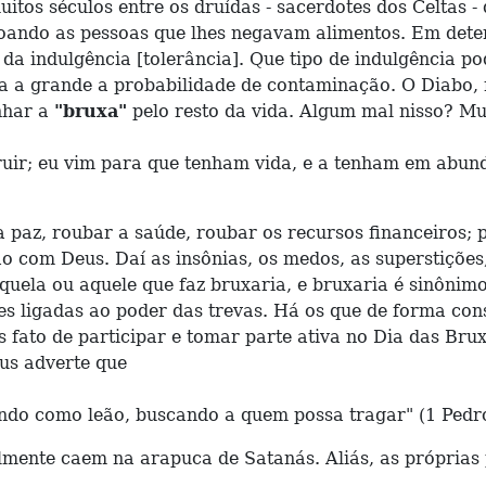
itos séculos entre os druídas - sacerdotes dos Celtas -
oando as pessoas que lhes negavam alimentos. Em deter
 e da indulgência [tolerância]. Que tipo de indulgência
da a grande a probabilidade de contaminação. O Diabo
nhar a
"bruxa"
pelo resto da vida. Algum mal nisso? Mu
ruir; eu vim para que tenham vida, e a tenham em abund
, roubar a saúde, roubar os recursos financeiros; par
ão com Deus. Daí as insônias, os medos, as superstições,
ela ou aquele que faz bruxaria, e bruxaria é sinônimo 
des ligadas ao poder das trevas. Há os que de forma con
ples fato de participar e tomar parte ativa no Dia das B
us adverte que
indo como leão, buscando a quem possa tragar" (1 Pedro
ente caem na arapuca de Satanás. Aliás, as próprias p