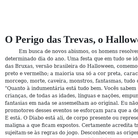
O Perigo das Trevas, o Hallow
Em busca de novos abismos, os homens resolvera
determinado dia do ano. Uma festa que em tudo se ide
das Bruxas, versão brasileira do Halloween, comemora
preto e vermelho; a maioria usa só a cor preta, cara
morcego, morte, caveira, monstros, fantasmas, tudo 
"Quanto à indumentária está tudo bem. Vocês sabem 
crianças, de todas as idades, línguas e nações, emp
fantasias em nada se assemelham ao original. Eu não 
promotores desses eventos se esforçam para que a dec
E está. O Diabo está ali, de corpo presente ou repr
maligna a que ficam expostos. Certamente acredita t
sujeitam-se às regras do jogo. Desconhecem as orige