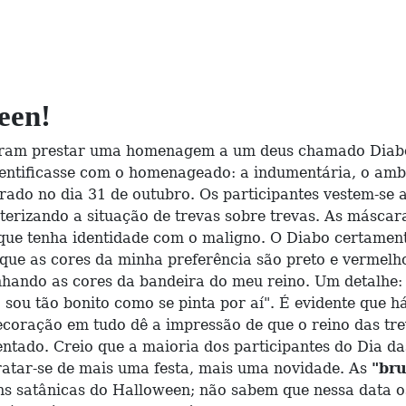
een!
m prestar uma homenagem a um deus chamado Diabo.
ntificasse com o homenageado: a indumentária, o ambien
do no dia 31 de outubro. Os participantes vestem-se a c
cterizando a situação de trevas sobre trevas. As máscar
que tenha identidade com o maligno. O Diabo certamente
que as cores da minha preferência são preto e vermelh
unhando as cores da bandeira do meu reino. Um detalhe:
sou tão bonito como se pinta por aí". É evidente que h
oração em tudo dê a impressão de que o reino das treva
esentado. Creio que a maioria dos participantes do Dia
ratar-se de mais uma festa, mais uma novidade. As
"bru
ns satânicas do Halloween; não sabem que nessa data o