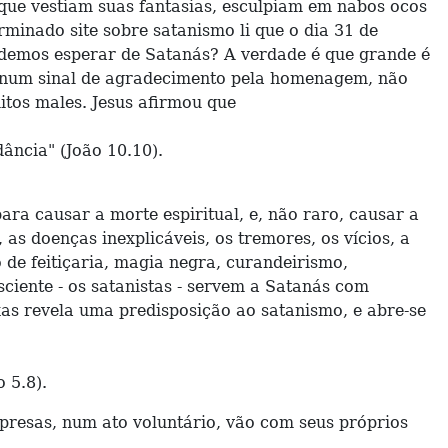
 que vestiam suas fantasias, esculpiam em nabos ocos
minado site sobre satanismo li que o dia 31 de
 podemos esperar de Satanás? A verdade é que grande é
, num sinal de agradecimento pela homenagem, não
itos males. Jesus afirmou que
ância" (João 10.10).
a causar a morte espiritual, e, não raro, causar a
 as doenças inexplicáveis, os tremores, os vícios, a
de feitiçaria, magia negra, curandeirismo,
sciente - os satanistas - servem a Satanás com
ruxas revela uma predisposição ao satanismo, e abre-se
 5.8).
resas, num ato voluntário, vão com seus próprios