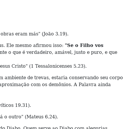
 obras eram más" (João 3.19).
s. Ele mesmo afirmou isso:
"Se o Filho vos
te o que é verdadeiro, amável, justo e puro, e que
sus Cristo" (1 Tessalonicenses 5.23).
ambiente de trevas, estaria conservando seu corpo
or aproximação com os demônios. A Palavra ainda
íticos 19.31).
á o outro" (Mateus 6.24).
do Diabo. Quem serve ao Diabo com alegorias,