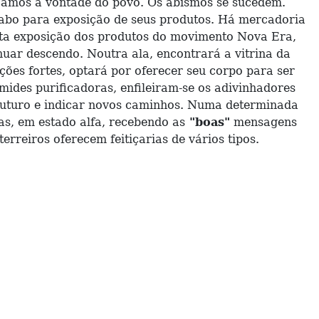
açamos a vontade do povo. Os abismos se sucedem.
abo para exposição de seus produtos. Há mercadoria
asta exposição dos produtos do movimento Nova Era,
inuar descendo. Noutra ala, encontrará a vitrina da
ões fortes, optará por oferecer seu corpo para ser
mides purificadoras, enfileiram-se os adivinhadores
o futuro e indicar novos caminhos. Numa determinada
as, em estado alfa, recebendo as
"boas"
mensagens
erreiros oferecem feitiçarias de vários tipos.