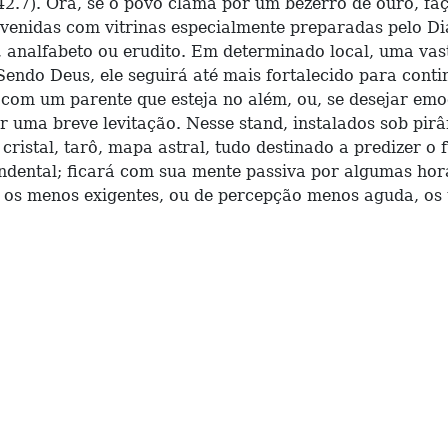
2.7). Ora, se o povo clama por um bezerro de ouro, f
enidas com vitrinas especialmente preparadas pelo Di
co, analfabeto ou erudito. Em determinado local, uma v
 Sendo Deus, ele seguirá até mais fortalecido para cont
com um parente que esteja no além, ou, se desejar emoç
r uma breve levitação. Nesse stand, instalados sob pirâ
 cristal, tarô, mapa astral, tudo destinado a predizer 
ndental; ficará com sua mente passiva por algumas hor
a os menos exigentes, ou de percepção menos aguda, os t