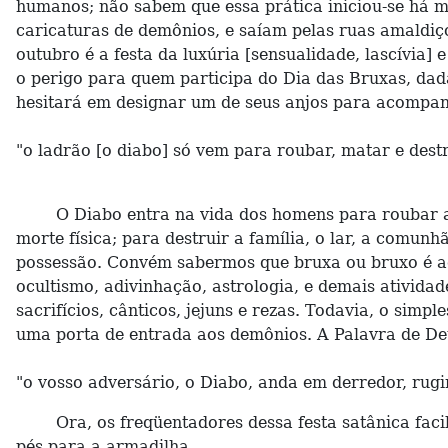
humanos; não sabem que essa prática iniciou-se há mu
caricaturas de demônios, e saíam pelas ruas amaldiç
outubro é a festa da luxúria [sensualidade, lascívia]
o perigo para quem participa do Dia das Bruxas, da
hesitará em designar um de seus anjos para acompa
"o ladrão [o diabo] só vem para roubar, matar e dest
O Diabo entra na vida dos homens para roubar a paz
morte física; para destruir a família, o lar, a comunh
possessão. Convém sabermos que bruxa ou bruxo é aqu
ocultismo, adivinhação, astrologia, e demais ativida
sacrifícios, cânticos, jejuns e rezas. Todavia, o sim
uma porta de entrada aos demônios. A Palavra de De
"o vosso adversário, o Diabo, anda em derredor, rug
Ora, os freqüentadores dessa festa satânica facilm
pés para a armadilha.