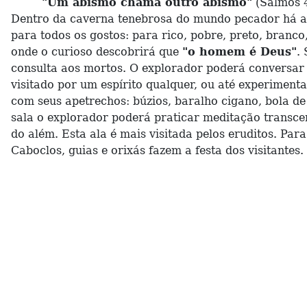
"Um abismo chama outro abismo"
(Salmos 4
Dentro da caverna tenebrosa do mundo pecador há av
para todos os gostos: para rico, pobre, preto, bran
onde o curioso descobrirá que
"o homem é Deus"
.
consulta aos mortos. O explorador poderá conversar 
visitado por um espírito qualquer, ou até experimenta
com seus apetrechos: búzios, baralho cigano, bola de
sala o explorador poderá praticar meditação transce
do além. Esta ala é mais visitada pelos eruditos. Par
Caboclos, guias e orixás fazem a festa dos visitantes.