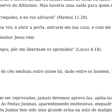
 é servo do Altíssimo. Mas haveria uma saída para quem
regados, e eu vos aliviarei" (Mateus 11.28).
a voz, e abrir a porta, entrarei em sua casa, e com ele 
nhor Jesus veio
cegos, pôr em liberdade os oprimidos" (Lucas 4.18).
do céu nenhum outro nome há, dado entre os homens, pe
ser reprovadas, jamais devemos aprova-las, apóia-las
s. As Festas Juninas, aparentemente inofensivas, enqua
esta Junina tem sido uma grande arma na mão do malign