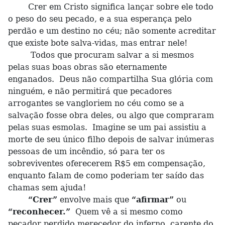
Crer em Cristo significa lançar sobre ele todo
o peso do seu pecado, e a sua esperança pelo
perdão e um destino no céu; não somente acreditar
que existe bote salva-vidas, mas entrar nele!
Todos que procuram salvar a si mesmos
pelas suas boas obras são eternamente
enganados. Deus não compartilha Sua glória com
ninguém, e não permitirá que pecadores
arrogantes se vangloriem no céu como se a
salvação fosse obra deles, ou algo que compraram
pelas suas esmolas. Imagine se um pai assistiu a
morte de seu único filho depois de salvar inúmeras
pessoas de um incêndio, só para ter os
sobreviventes oferecerem R$5 em compensação,
enquanto falam de como poderiam ter saído das
chamas sem ajuda!
“Crer”
envolve mais que
“afirmar”
ou
“reconhecer.”
Quem vê a si mesmo como
pecador perdido merecedor do inferno, carente do