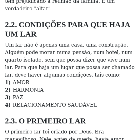
tem prejudicado a reunião da família. É um
verdadeiro "altar".
2.2. CONDIÇÕES PARA QUE HAJA
UM LAR
Um lar não é apenas uma casa, uma construção.
Alguém pode morar numa pensão, num hotel, num
quarto isolado, sem que possa dizer que vive num
lar. Para que haja um lugar que possa ser chamado
lar, deve haver algumas condições, tais como:
1)
AMOR
2)
HARMONIA
3)
PAZ
4)
RELACIONAMENTO SAUDÁVEL
2.3. O PRIMEIRO LAR
O primeiro lar foi criado por Deus. Era
maravilhoso. Nele, antes da queda, havia amor;