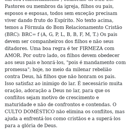
Pastores ou membros da igreja, filhos ou pais,
esposos e esposas, todos sem exceção precisam
viver dando fruto do Espírito. No texto acima,
temos a Fórmula do Bom Relacionamento Cristão
(BRC): BRC= f (A, G, P, L, B, B, F, M, T.) Os pais
devem ser companheiros dos filhos e não seus
ditadores. Uma boa regra é ter FIRMEZA com
AMOR. Por outro lado, os filhos devem obedecer
aos seus pais e honrá-los, "pois é mandamento com
promessa"; hoje, no meio da milenar rebelião
contra Deus, há filhos que não honram os pais.
Isso satisfaz ao inimigo do lar. É necessário muita
oração, adoração a Deus no lar, para que os
conflitos sejam motivo de crescimento e
maturidade e não de confrontos e contendas. O
CULTO DOMÉSTICO não elimina os conflitos, mas
ajuda a enfrentá-los como cristãos e a superá-los
para a glória de Deus.