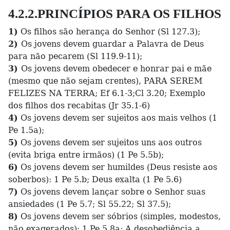
4.2.2.PRINCÍPIOS PARA OS FILHOS
1)
Os filhos são herança do Senhor (Sl 127.3);
2)
Os jovens devem guardar a Palavra de Deus
para não pecarem (Sl 119.9-11);
3)
Os jovens devem obedecer e honrar pai e mãe
(mesmo que não sejam crentes), PARA SEREM
FELIZES NA TERRA; Ef 6.1-3;Cl 3.20; Exemplo
dos filhos dos recabitas (Jr 35.1-6)
4)
Os jovens devem ser sujeitos aos mais velhos (1
Pe 1.5a);
5)
Os jovens devem ser sujeitos uns aos outros
(evita briga entre irmãos) (1 Pe 5.5b);
6)
Os jovens devem ser humildes (Deus resiste aos
soberbos): 1 Pe 5.b; Deus exalta (1 Pe 5.6)
7)
Os jovens devem lançar sobre o Senhor suas
ansiedades (1 Pe 5.7; Sl 55.22; Sl 37.5);
8)
Os jovens devem ser sóbrios (simples, modestos,
não exagerados): 1 Pe 5.8a; A desobediência a