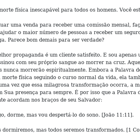
morte física inescapável para todos os homens. Você e
etuar uma venda para receber uma comissão mensal, fa
é ajudar o maior número de pessoas a receber um segur
aga. Parece bom demais para ser verdade?
or propaganda é um cliente satisfeito. E sou apenas u
ssinou com seu próprio sangue ao morrer na cruz. Aquel
es nunca morrerão espiritualmente. Embora a Palavra 
 morte física seguindo o curso normal da vida, ela ta
 uma vez que essa milagrosa transformação ocorra, a mo
em Sua presença para sempre. É por isso que a Palavra
nte acordam nos braços de seu Salvador:
go, dorme, mas vou despertá-lo do sono. [João 11:11].
s dormiremos, mas todos seremos transformados. [1 Cor