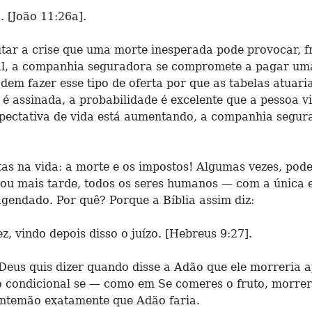
 [João 11:26a].
vitar a crise que uma morte inesperada pode provocar, 
sal, a companhia seguradora se compromete a pagar uma
em fazer esse tipo de oferta por que as tabelas atuari
 é assinada, a probabilidade é excelente que a pessoa 
 expectativa de vida está aumentando, a companhia seg
tas na vida: a morte e os impostos! Algumas vezes, po
ou mais tarde, todos os seres humanos — com a única e
gendado. Por quê? Porque a Bíblia assim diz:
vindo depois disso o juízo. [Hebreus 9:27].
eus quis dizer quando disse a Adão que ele morreria ap
 condicional se — como em Se comeres o fruto, morrerá
 antemão exatamente que Adão faria.