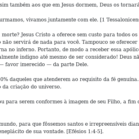
ssim também aos que em Jesus dormem, Deus os tornará a
urmamos, vivamos juntamente com ele. [1 Tessalonicens
 a morte? Jesus Cristo a oferece sem custo para todos 
ão não servirá de nada para você. Tampouco se oferecer
a no inferno. Portanto, de modo a receber essa apólic
talmente indigno até mesmo de ser considerado! Deus n
a — favor imerecido — da parte Dele.
0% daqueles que atenderem ao requisito da fé genuína.
 da criação do universo.
 para serem conformes à imagem de seu Filho, a fim de
ndo, para que fôssemos santos e irrepreensíveis diant
eplácito de sua vontade. [Efésios 1:4-5].