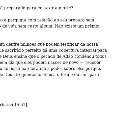
stá preparado para encarar a morte?
ço a pergunta com relação ao seu preparo sem
o de vida sem custo algum. Não existe um prêmio
m dentre milhões que podem testificar da nossa
e sacrifício perfeito dá uma cobertura integral para
de Deus ensine que o pecado de Adão condenou todos
mbém diz que eles podem nascer de novo — receber
rte física não terá mais poder sobre eles porque,
 de Deus freqüentemente usa o termo dormir para
íntios 15:51].