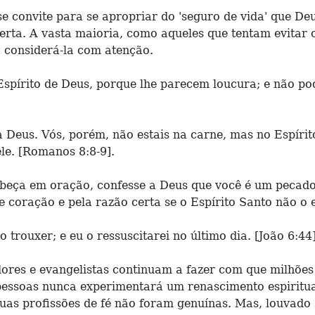
e convite para se apropriar do 'seguro de vida' que Deu
ta. A vasta maioria, como aqueles que tentam evitar os
considerá-la com atenção.
pírito de Deus, porque lhe parecem loucura; e não pod
Deus. Vós, porém, não estais na carne, mas no Espírito
ele. [Romanos 8:8-9].
beça em oração, confesse a Deus que você é um pecador
 coração e pela razão certa se o Espírito Santo não o e
trouxer; e eu o ressuscitarei no último dia. [João 6:44]
dores e evangelistas continuam a fazer com que milhõe
pessoas nunca experimentará um renascimento espiritua
uas profissões de fé não foram genuínas. Mas, louvad