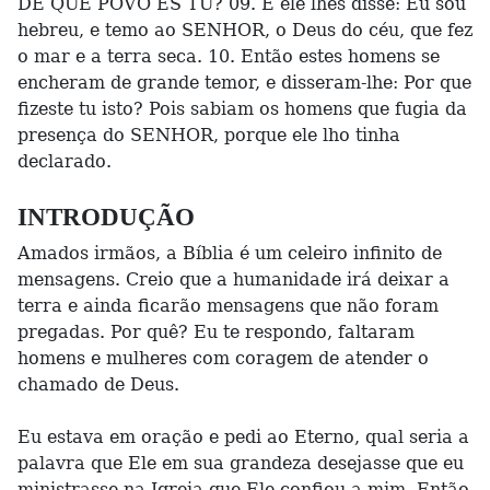
DE QUE POVO ÉS TU? 09. E ele lhes disse: Eu sou
hebreu, e temo ao SENHOR, o Deus do céu, que fez
o mar e a terra seca. 10. Então estes homens se
encheram de grande temor, e disseram-lhe: Por que
fizeste tu isto? Pois sabiam os homens que fugia da
presença do SENHOR, porque ele lho tinha
declarado.
INTRODUÇÃO
Amados irmãos, a Bíblia é um celeiro infinito de
mensagens. Creio que a humanidade irá deixar a
terra e ainda ficarão mensagens que não foram
pregadas. Por quê? Eu te respondo, faltaram
homens e mulheres com coragem de atender o
chamado de Deus.
Eu estava em oração e pedi ao Eterno, qual seria a
palavra que Ele em sua grandeza desejasse que eu
ministrasse na Igreja que Ele confiou a mim. Então