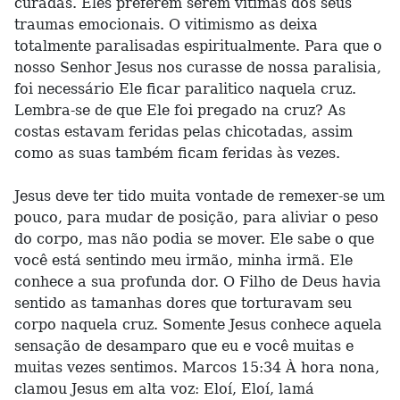
curadas. Eles preferem serem vítimas dos seus
traumas emocionais. O vitimismo as deixa
totalmente paralisadas espiritualmente. Para que o
nosso Senhor Jesus nos curasse de nossa paralisia,
foi necessário Ele ficar paralitico naquela cruz.
Lembra-se de que Ele foi pregado na cruz? As
costas estavam feridas pelas chicotadas, assim
como as suas também ficam feridas às vezes.
Jesus deve ter tido muita vontade de remexer-se um
pouco, para mudar de posição, para aliviar o peso
do corpo, mas não podia se mover. Ele sabe o que
você está sentindo meu irmão, minha irmã. Ele
conhece a sua profunda dor. O Filho de Deus havia
sentido as tamanhas dores que torturavam seu
corpo naquela cruz. Somente Jesus conhece aquela
sensação de desamparo que eu e você muitas e
muitas vezes sentimos. Marcos 15:34 À hora nona,
clamou Jesus em alta voz: Eloí, Eloí, lamá