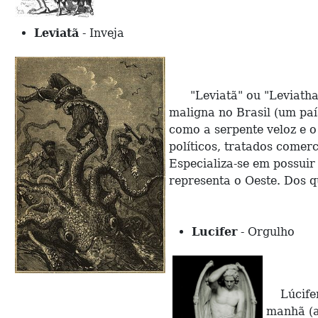
Leviatã
- Inveja
"Leviatã" ou "Leviathan
maligna no Brasil (um paí
como a serpente veloz e 
políticos, tratados comerc
Especializa-se em possuir
representa o Oeste. Dos q
Lucifer
- Orgulho
Lúcifer (em hebraico, h
manhã (a