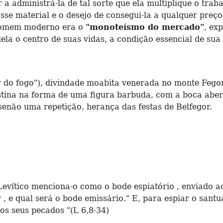
 a administrá-la de tal sorte que ela multiplique o tra
 material e o desejo de consegui-la a qualquer preço 
o homem moderno era o
"monoteísmo do mercado"
, ex
 o centro de suas vidas, a condição essencial de sua f
 fogo"), divindade moabita venerada no monte Fegor.
stina na forma de uma figura barbuda, com a boca aber
senão uma repetição, herança das festas de Belfegor.
ico menciona-o como o bode espiatório , enviado ao d
, e qual será o bode emissário." E, para espiar o santuá
 os seus pecados "(L 6,8-34)