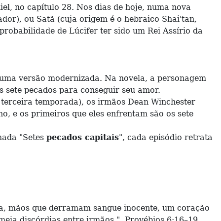
iel, no capítulo 28. Nos dias de hoje, numa nova
dor), ou Satã (cuja origem é o hebraico Shai'tan,
probabilidade de Lúcifer ter sido um Rei Assírio da
numa versão modernizada. Na novela, a personagem
os sete pecados para conseguir seu amor.
terceira temporada), os irmãos Dean Winchester
o, e os primeiros que eles enfrentam são os sete
mada "Setes
pecados capitais
", cada episódio retrata
rosa, mãos que derramam sangue inocente, um coração
emeia discórdias entre irmãos." Provébios 6:16–19