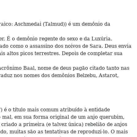
co: Aschmedai (Talmud)) é um demônio da
. É o demônio regente do sexo e da Luxúria.
itado como o assassino dos noivos de Sara. Deus envia
s altos picos terrestres. Depois de completar sua
acrônimo Baal, nome de deus pagão citado tanto nas
 traduz nos nomes dos demônios Belzebu, Astarot,
 é o título mais comum atribuído à entidade
o mal, em sua forma original de um anjo querubim,
 criado a primeira (e talvez única) rebelião de anjos
o, muitas são as tentativas de reproduzi-lo. O mais