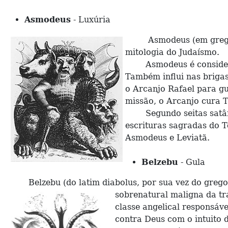
Asmodeus
- Luxúria
Asmodeus (em grego: A
mitologia do Judaísmo.
Asmodeus é considerado 
Também influi nas brigas
o Arcanjo Rafael para gu
missão, o Arcanjo cura T
Segundo seitas satânica
escrituras sagradas do T
Asmodeus e Leviatã.
Belzebu
- Gula
Belzebu (do latim diabolus, por sua vez do grego δι
sobrenatural
maligna da tr
classe angelical responsável
contra Deus com o intuito 