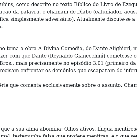
ubins, como descrito no texto Bíblico do Livro de Ezequ
tação da palavra, o chamam de Diabo (caluniador, acusa
fica simplesmente adversário). Atualmente discute-se a 
a.
 tema a obra A Divina Comédia, de Dante Alighieri, 
 fazer com que Dante (Reynaldo Gianecchini) cometesse 
s., mais precisamente no episódio 3.01 (primeiro da 
precisam enfrentar os demônios que escaparam do infern
série que comenta exclusivamente sobre o assunto. Cha
as que a sua alma abomina: Olhos ativos, língua menti
 mal, testemunha falsa que profere mentiras, e o que s