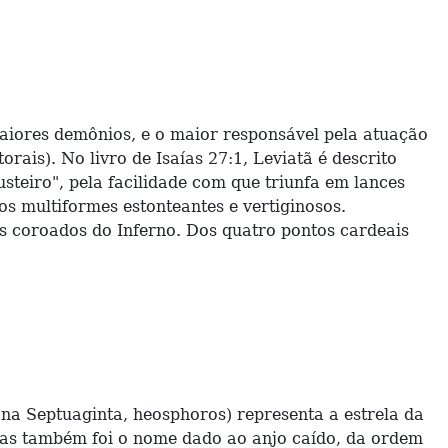
ores demônios, e o maior responsável pela atuação
ais). No livro de Isaías 27:1, Leviatã é descrito
eiro", pela facilidade com que triunfa em lances
tos multiformes estonteantes e vertiginosos.
es coroados do Inferno. Dos quatro pontos cardeais
 mas também foi o nome dado ao anjo caído, da ordem