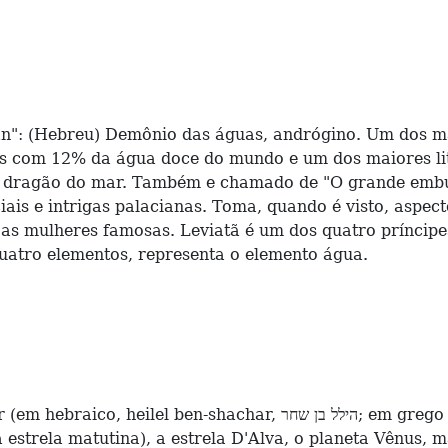
": (Hebreu) Demônio das águas, andrógino. Um dos mai
s com 12% da água doce do mundo e um dos maiores litor
o dragão do mar. Também e chamado de "O grande embust
iais e intrigas palacianas. Toma, quando é visto, aspec
 as mulheres famosas. Leviatã é um dos quatro príncip
uatro elementos, representa o elemento água.
eilel ben-shachar, הילל בן שחר; em grego na Septuaginta, heosphoros) representa a estrela da
 estrela matutina), a estrela D'Alva, o planeta Vênus,