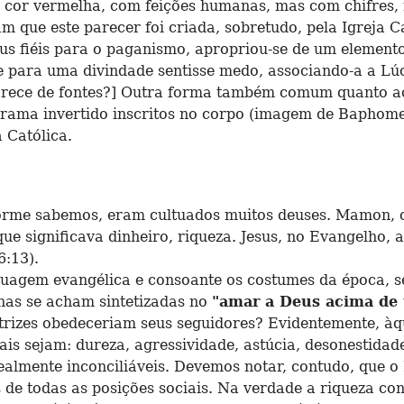
a cor vermelha, com feições humanas, mas com chifres,
m que este parecer foi criada, sobretudo, pela Igreja Ca
us fiéis para o paganismo, apropriou-se de um element
e para uma divindade sentisse medo, associando-a a Lúci
arece de fontes?] Outra forma também comum quanto a
ama invertido inscritos no corpo (imagem de Baphomet)
 Católica.
a
 sabemos, eram cultuados muitos deuses. Mamon, co
e significava dinheiro, riqueza. Jesus, no Evangelho, 
:13).
m evangélica e consoante os costumes da época, ser
nas se acham sintetizadas no
"amar a Deus acima de
trizes obedeceriam seus seguidores? Evidentemente, àq
s sejam: dureza, agressividade, astúcia, desonestidade
ente inconciliáveis. Devemos notar, contudo, que o M
de todas as posições sociais. Na verdade a riqueza con