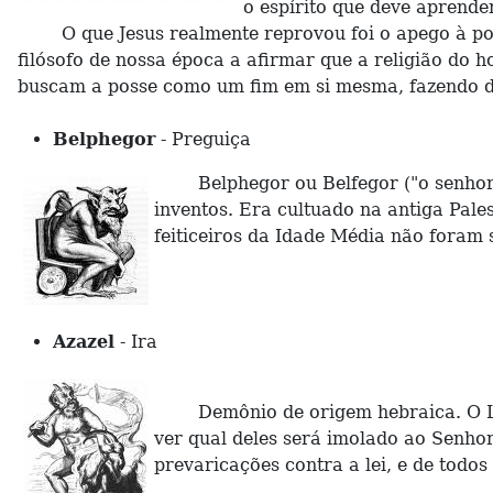
o espírito que deve aprender
O que Jesus realmente reprovou foi o apego à posse
filósofo de nossa época a afirmar que a religião d
buscam a posse como um fim em si mesma, fazendo dela
Belphegor
- Preguiça
Belphegor ou Belfegor ("o senhor do
inventos. Era cultuado na antiga Pale
feiticeiros da Idade Média não foram 
Azazel
- Ira
Demônio de origem hebraica. O Levít
ver qual deles será imolado ao Senhor 
prevaricações contra a lei, e de todos