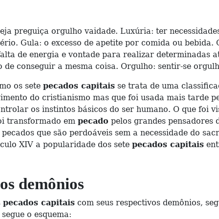
veja preguiça orgulho vaidade. Luxúria: ter necessidade
rio. Gula: o excesso de apetite por comida ou bebida. 
lta de energia e vontade para realizar determinadas ati
o de conseguir a mesma coisa. Orgulho: sentir-se orgul
omo os sete
pecados capitais
se trata de uma classifi
imento do cristianismo mas que foi usada mais tarde pel
trolar os instintos básicos do ser humano. O que foi v
 foi transformado em
pecado
pelos grandes pensadores 
os pecados que são perdoáveis sem a necessidade do sac
éculo XIV a popularidade dos sete
pecados capitais
ent
os demônios
s
pecados capitais
com seus respectivos demônios, seg
o segue o esquema: