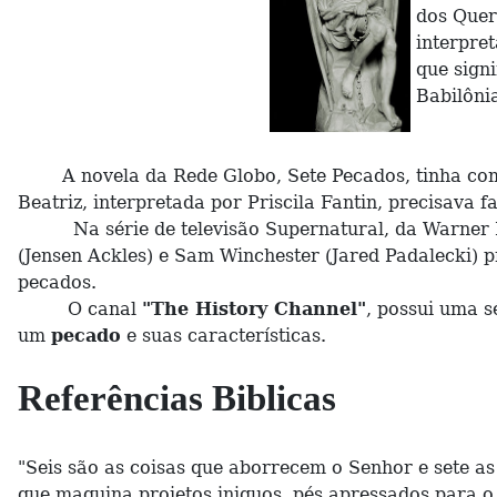
dos Quer
interpre
que signi
Babilôni
A novela da Rede Globo, Sete Pecados, tinha como
Beatriz, interpretada por Priscila Fantin, precisava
Na série de televisão Supernatural, da Warner Bro
(Jensen Ackles) e Sam Winchester (Jared Padalecki) 
pecados.
O canal
"The History Channel"
, possui uma 
um
pecado
e suas características.
Referências Biblicas
"Seis são as coisas que aborrecem o Senhor e sete 
que maquina projetos iniquos, pés apressados para o