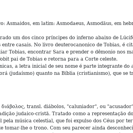
smaidos, em latim: Asmodaeus, Asmodäus, em hebrai
um dos cinco príncipes do inferno abaixo de Lúcifer
 entre casais. No livro deuterocanonico de Tobias, é c
iar Tobias, encontrar Sara e prender o dêmonio nos mai
obit pai de Tobias e retorna para a Corte celeste.
s, a letra inicial de seu nome é parte integrante do 
orá (judaísmo) quanto na Bíblia (cristianismo), que se
άβολος, transl. diábolos, "caluniador", ou "acusador")
adição judaico-cristã. Tratado como a representação d
 pela música celestial, que foi expulso dos Céus por ter
de tomar-lhe o trono. Com seu parecer ainda desconhecid