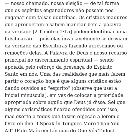
— nosso chamado, nossa eleição — de tal forma
que os espíritos enganadores não possam nos
enganar com falsas doutrinas. Os cristãos maduros
que aprenderam e sabem manejar bem a palavra
da verdade [2 Timóteo 2:15] podem identificar uma
falsificação — pois elas invariavelmente se desviam
da verdade das Escrituras fazendo acréscimos ou
remoções delas. A Palavra de Deus é nosso recurso
principal no discernimento espiritual — sendo
apoiada pelo reforço da presença do Espírito
Santo em nós. Uma das realidades que mais fazem
partir o coração hoje é que alguns cristãos estão
dando ouvidos ao "espírito" (observe que usei a
inicial minúscula), em vez de colocar a prioridade
apropriada sobre aquilo que Deus já disse. Sei que
alguns carismáticos ficarão ofendidos com isso,
mas exorto a todos que fazem objeção a lerem o
livro on-line "I Speak in Tongues More Than You
All" [Falo Mais em Línguas do Que Vós Todos].