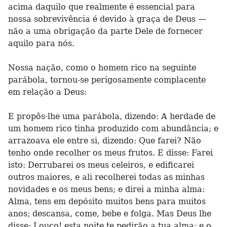
acima daquilo que realmente é essencial para
nossa sobrevivência é devido à graça de Deus —
não a uma obrigação da parte Dele de fornecer
aquilo para nós.
Nossa nação, como o homem rico na seguinte
parábola, tornou-se perigosamente complacente
em relação a Deus:
E propôs-lhe uma parábola, dizendo: A herdade de
um homem rico tinha produzido com abundância; e
arrazoava ele entre si, dizendo: Que farei? Não
tenho onde recolher os meus frutos. E disse: Farei
isto: Derrubarei os meus celeiros, e edificarei
outros maiores, e ali recolherei todas as minhas
novidades e os meus bens; e direi a minha alma:
Alma, tens em depósito muitos bens para muitos
anos; descansa, come, bebe e folga. Mas Deus lhe
disse: Louco! esta noite te pedirão a tua alma; e o