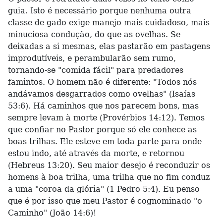
guia. Isto é necessário porque nenhuma outra
classe de gado exige manejo mais cuidadoso, mais
minuciosa condução, do que as ovelhas. Se
deixadas a si mesmas, elas pastarão em pastagens
improdutíveis, e perambularão sem rumo,
tornando-se "comida fácil" para predadores
famintos. O homem não é diferente: "Todos nós
andávamos desgarrados como ovelhas" (Isaías
53:6). Há caminhos que nos parecem bons, mas
sempre levam à morte (Provérbios 14:12). Temos
que confiar no Pastor porque só ele conhece as
boas trilhas. Ele esteve em toda parte para onde
estou indo, até através da morte, e retornou
(Hebreus 13:20). Seu maior desejo é reconduzir os
homens à boa trilha, uma trilha que no fim conduz
a uma "coroa da glória" (1 Pedro 5:4). Eu penso
que é por isso que meu Pastor é cognominado "o
Caminho" (João 14:6)!