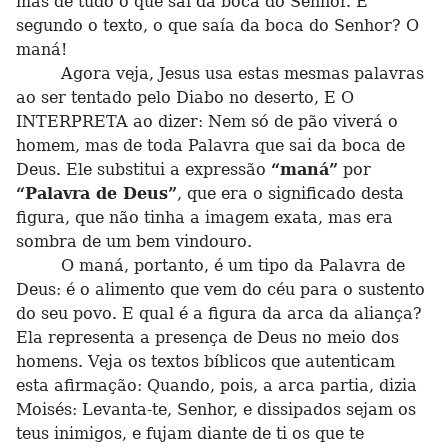
mas de tudo o que sai da boca do Senhor. E
segundo o texto, o que saía da boca do Senhor? O
maná!
Agora veja, Jesus usa estas mesmas palavras
ao ser tentado pelo Diabo no deserto, E O
INTERPRETA ao dizer: Nem só de pão viverá o
homem, mas de toda Palavra que sai da boca de
Deus. Ele substitui a expressão
“maná”
por
“Palavra de Deus”
, que era o significado desta
figura, que não tinha a imagem exata, mas era
sombra de um bem vindouro.
O maná, portanto, é um tipo da Palavra de
Deus: é o alimento que vem do céu para o sustento
do seu povo. E qual é a figura da arca da aliança?
Ela representa a presença de Deus no meio dos
homens. Veja os textos bíblicos que autenticam
esta afirmação: Quando, pois, a arca partia, dizia
Moisés: Levanta-te, Senhor, e dissipados sejam os
teus inimigos, e fujam diante de ti os que te