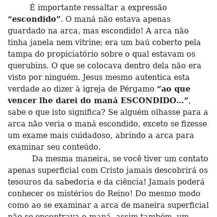
É importante ressaltar a expressão
“escondido”
. O maná não estava apenas
guardado na arca, mas escondido! A arca não
tinha janela nem vitrine; era um baú coberto pela
tampa do propiciatório sobre o qual estavam os
querubins. O que se colocava dentro dela não era
visto por ninguém. Jesus mesmo autentica esta
verdade ao dizer à igreja de Pérgamo
“ao que
vencer lhe darei do maná ESCONDIDO…”
,
sabe o que isto significa? Se alguém olhasse para a
arca não veria o maná escondido, exceto se fizesse
um exame mais cuidadoso, abrindo a arca para
examinar seu conteúdo.
Da mesma maneira, se você tiver um contato
apenas superficial com Cristo jamais descobrirá os
tesouros da sabedoria e da ciência! Jamais poderá
conhecer os mistérios do Reino! Do mesmo modo
como ao se examinar a arca de maneira superficial
não se encontrava o maná, assim também, um