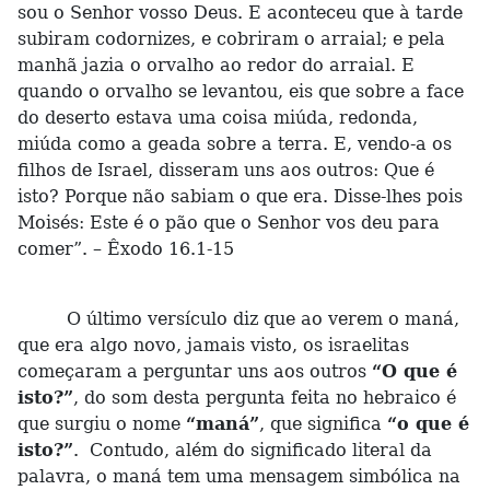
sou o Senhor vosso Deus. E aconteceu que à tarde
subiram codornizes, e cobriram o arraial; e pela
manhã jazia o orvalho ao redor do arraial. E
quando o orvalho se levantou, eis que sobre a face
do deserto estava uma coisa miúda, redonda,
miúda como a geada sobre a terra. E, vendo-a os
filhos de Israel, disseram uns aos outros: Que é
isto? Porque não sabiam o que era. Disse-lhes pois
Moisés: Este é o pão que o Senhor vos deu para
comer”. – Êxodo 16.1-15
O último versículo diz que ao verem o maná,
que era algo novo, jamais visto, os israelitas
começaram a perguntar uns aos outros
“O que é
isto?”
, do som desta pergunta feita no hebraico é
que surgiu o nome
“maná”
, que significa
“o que é
isto?”
. Contudo, além do significado literal da
palavra, o maná tem uma mensagem simbólica na