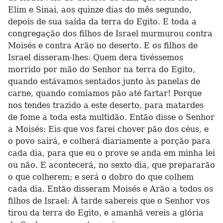
Elim e Sinai, aos quinze dias do mês segundo,
depois de sua saída da terra do Egito. E toda a
congregação dos filhos de Israel murmurou contra
Moisés e contra Arão no deserto. E os filhos de
Israel disseram-lhes: Quem dera tivéssemos
morrido por mão do Senhor na terra do Egito,
quando estávamos sentados junto às panelas de
carne, quando comíamos pão até fartar! Porque
nos tendes trazido a este deserto, para matardes
de fome a toda esta multidão. Então disse o Senhor
a Moisés: Eis que vos farei chover pão dos céus, e
o povo sairá, e colherá diariamente a porção para
cada dia, para que eu o prove se anda em minha lei
ou não. E acontecerá, no sexto dia, que prepararão
o que colherem; e será o dobro do que colhem
cada dia. Então disseram Moisés e Arão a todos os
filhos de Israel: À tarde sabereis que o Senhor vos
tirou da terra do Egito, e amanhã vereis a glória