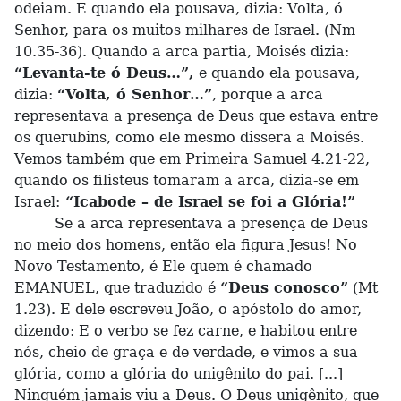
odeiam. E quando ela pousava, dizia: Volta, ó
Senhor, para os muitos milhares de Israel. (Nm
10.35-36). Quando a arca partia, Moisés dizia:
“Levanta-te ó Deus…”,
e quando ela pousava,
dizia:
“Volta, ó Senhor…”
, porque a arca
representava a presença de Deus que estava entre
os querubins, como ele mesmo dissera a Moisés.
Vemos também que em Primeira Samuel 4.21-22,
quando os filisteus tomaram a arca, dizia-se em
Israel:
“Icabode – de Israel se foi a Glória!”
Se a arca representava a presença de Deus
no meio dos homens, então ela figura Jesus! No
Novo Testamento, é Ele quem é chamado
EMANUEL, que traduzido é
“Deus conosco”
(Mt
1.23). E dele escreveu João, o apóstolo do amor,
dizendo: E o verbo se fez carne, e habitou entre
nós, cheio de graça e de verdade, e vimos a sua
glória, como a glória do unigênito do pai. [...]
Ninguém jamais viu a Deus. O Deus unigênito, que