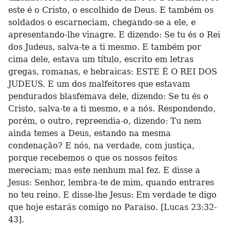
este é o Cristo, o escolhido de Deus. E também os
soldados o escarneciam, chegando-se a ele, e
apresentando-lhe vinagre. E dizendo: Se tu és o Rei
dos Judeus, salva-te a ti mesmo. E também por
cima dele, estava um título, escrito em letras
gregas, romanas, e hebraicas: ESTE É O REI DOS
JUDEUS. E um dos malfeitores que estavam
pendurados blasfemava dele, dizendo: Se tu és o
Cristo, salva-te a ti mesmo, e a nós. Respondendo,
porém, o outro, repreendia-o, dizendo: Tu nem
ainda temes a Deus, estando na mesma
condenação? E nós, na verdade, com justiça,
porque recebemos o que os nossos feitos
mereciam; mas este nenhum mal fez. E disse a
Jesus: Senhor, lembra-te de mim, quando entrares
no teu reino. E disse-lhe Jesus: Em verdade te digo
que hoje estarás comigo no Paraíso. [Lucas 23:32-
43].