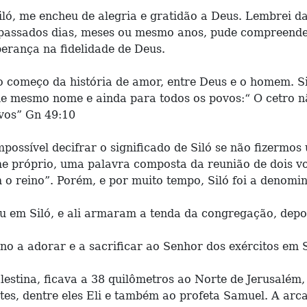
ló, me encheu de alegria e gratidão a Deus. Lembrei da
passados dias, meses ou mesmo anos, pude compreender 
perança na fidelidade de Deus.
 No começo da história de amor, entre Deus e o homem. S
o de mesmo nome e ainda para todos os povos:“ O cetro n
ovos” Gn 49:10
mpossível decifrar o significado de Siló se não fizermo
e próprio, uma palavra composta da reunião de dois vo
 o reino”. Porém, e por muito tempo, Siló foi a denomi
u em Siló, e ali armaram a tenda da congregação, depois 
no a adorar e a sacrificar ao Senhor dos exércitos em S
alestina, ficava a 38 quilômetros ao Norte de Jerusalém
otes, dentre eles Eli e também ao profeta Samuel. A ar