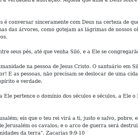
s é conversar sinceramente com Deus na certeza de que
as das árvores, como gotejam as lágrimas de nossos olh
os.
ntre seus pés, até que venha Siló, e a Ele se congregar
umanidade na pessoa de Jesus Cristo. O santuário em Si
or! E as pessoas, não precisam se deslocar de uma cidad
pírito e verdade.
 Ele pertence o domínio dos séculos e séculos, a Ele o R
.
Jerusalém; eis que o teu rei virá a ti, justo e salvo, pob
 de Jerusalém os cavalos; e o arco de guerra será destru
midades da terra". Zacarias 9:9-10