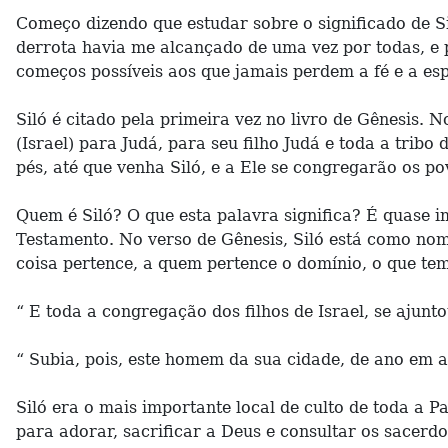
Começo dizendo que estudar sobre o significado de Si
derrota havia me alcançado de uma vez por todas, e 
começos possíveis aos que jamais perdem a fé e a es
Siló é citado pela primeira vez no livro de Gênesis.
(Israel) para Judá, para seu filho Judá e toda a trib
pés, até que venha Siló, e a Ele se congregarão os p
Quem é Siló? O que esta palavra significa? É quase i
Testamento. No verso de Gênesis, Siló está como nom
coisa pertence, a quem pertence o domínio, o que tem
“ E toda a congregação dos filhos de Israel, se ajunto
“ Subia, pois, este homem da sua cidade, de ano em a
Siló era o mais importante local de culto de toda a P
para adorar, sacrificar a Deus e consultar os sacerd