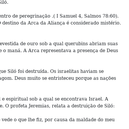
iló.
entro de peregrinação .( I Samuel 4, Salmos 78:60).
O destino da Arca da Aliança é considerado mistério.
revestida de ouro sob a qual querubins abriam suas
o e o maná. A Arca representava a presença de Deus
e Siló foi destruída. Os israelitas haviam se
Dagom. Deus muito se entristeceu porque as nações
 e espiritual sob a qual se encontrava Israel. A
O profeta Jeremias, relata a destruição de Siló:
e vede o que lhe fiz, por causa da maldade do meu