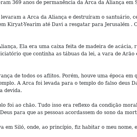
foram 369 anos de permanência da Arca da Aliança em S
, levaram a Arca da Aliança e destruíram o santuário, c
em Kiryat-Yearim até Davi a resgatar para Jerusalém . 
liança, Ela era uma caixa feita de madeira de acácia, 
iciatório que continha as tábuas da lei, a vara de Arã
erança de todos os aflitos. Porém, houve uma época em qu
emplo. A Arca foi levada para o templo do falso deus 
a devida.
plo foi ao chão. Tudo isso era reflexo da condição moral
Deus para que as pessoas acordassem do sono da morte. 
a em Siló, onde, ao princípio, fiz habitar o meu nome, 