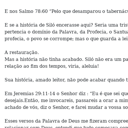
E nos Salmo 78:60 “Pelo que desamparou o tabernácu
E se a história de Siló encerasse aqui? Seria uma tri
pertencia o domínio da Palavra, da Profecia, o Sant
profecia, o povo se corrompe; mas o que guarda a le
A restauração.
Mas a história não tinha acabado. Siló não era um pa
relação ao fim dos tempos, viria, aleluia!
Sua história, amado leitor, não pode acabar quando
Em Jeremias 29:11-14 o Senhor diz : “Eu é que sei qu
desejais.Então, me invocareis, passareis a orar a mi
achado de vós, diz o Senhor, e farei mudar a vossa so
Esses versos da Palavra de Deus me fizeram compreen
relacionar com Deus, entendi que tudo começava com