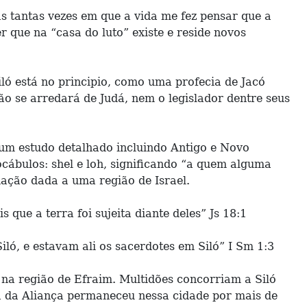
s tantas vezes em que a vida me fez pensar que a
que na “casa do luto” existe e reside novos
iló está no principio, como uma profecia de Jacó
ão se arredará de Judá, nem o legislador dentre seus
s um estudo detalhado incluindo Antigo e Novo
cábulos: shel e loh, significando “a quem alguma
nação dada a uma região de Israel.
que a terra foi sujeita diante deles” Js 18:1
iló, e estavam ali os sacerdotes em Siló” I Sm 1:3
, na região de Efraim. Multidões concorriam a Siló
ca da Aliança permaneceu nessa cidade por mais de