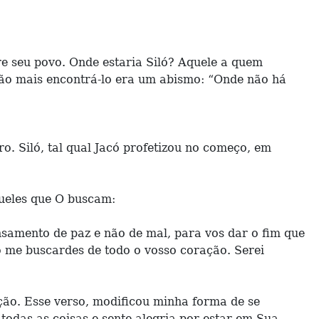
tre seu povo. Onde estaria Siló? Aquele a quem
 não mais encontrá-lo era um abismo: “Onde não há
o. Siló, tal qual Jacó profetizou no começo, em
queles que O buscam:
nsamento de paz e não de mal, para vos dar o fim que
do me buscardes de todo o vosso coração. Serei
ção. Esse verso, modificou minha forma de se
odas as coisas e sente alegria por estar em Sua