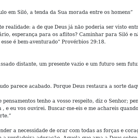
lo em Siló, a tenda da Sua morada entre os homens”
ste realidade: a de que Deus já não poderia ser visto en
uário, esperança para os aflitos? Caminhar para Siló e
i esse é bem-aventurado" Provérbios 29:18.
ssado distante, um presente vazio e um futuro sem futur
 tudo parece acabado. Porque Deus restaura a sorte da
e pensamentos tenho a vosso respeito, diz o Senhor; pe
m , e eu vos ouvirei. Buscar-me-eis e me achareis quan
rte.”
der a necessidade de orar com todas as forças e cora
 a verdadeira adoração. Aquela que ama a Deus sobre t