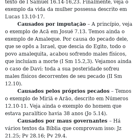
texto de I Samuel 16.14-16,23. Finalmente, veja o
exemplo da vida da mulher possessa descrito em
Lucas 13.10-17.
Causados por imputação
– A princípio, veja
o exemplo de Acã em Josué 7.13. Temos ainda o
exemplo de Amaleque. Por causa do pecado dele,
que se opôs a Israel, que descia do Egito, todo o
povo amalequita, acabou sofrendo males físicos,
que incluíam a morte (I Sm 15.2,3). Vejamos ainda
o caso de Davi: toda a sua posteridade sofreu
males físicos decorrentes de seu pecado (II Sm
12.10).
Causados pelos próprios pecados
– Temos
o exemplo de Miriã e Arão, descrito em Números
12.10-11. Veja ainda o exemplo do homem que
estava paralítico havia 38 anos (Jo 5.14).
Causados por maus governantes
– Há
vários textos da Bíblia que comprovam isso: Jz
21.25; Pv 28.16; Pv 29.4.