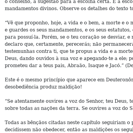
o conselho, a sugestão para a escolha certa. E a es
mandamentos divinos. Observe os detalhes do texto t
“Vê que proponho, hoje, a vida e o bem, a morte e o
e guardes os seus mandamentos, e os seus estatutos, e
para possuí-la. Porém, se o teu coração se desviar, e n
declaro que, certamente, perecerás; não permanecerás
testemunhas contra ti, que te propus a vida e a morte
Deus, dando ouvidos à sua voz e apegando-te a ele; po
prometeu dar a teus pais, Abraão, Isaque e Jacó.” (
Este é o mesmo princípio que aparece em Deuteronômi
desobediência produz maldição!
“Se atentamente ouvires a voz do Senhor, teu Deus, 
sobre todas as nações da terra. Se ouvires a voz do 
Todas as bênçãos citadas neste capítulo seguiriam o
decidissem não obedecer, então as maldições os segu