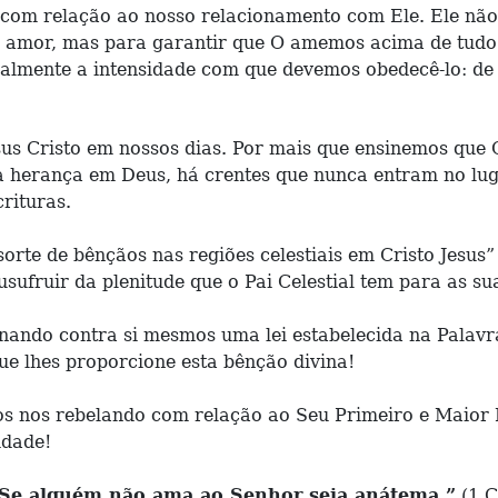
m com relação ao nosso relacionamento com Ele. Ele nã
so amor, mas para garantir que O amemos acima de tud
almente a intensidade com que devemos obedecê-lo: de 
us Cristo em nossos dias. Por mais que ensinemos que C
a herança em Deus, há crentes que nunca entram no lug
rituras.
te de bênçãos nas regiões celestiais em Cristo Jesus” (
sufruir da plenitude que o Pai Celestial tem para as su
onando contra si mesmos uma lei estabelecida na Palav
que lhes proporcione esta bênção divina!
s nos rebelando com relação ao Seu Primeiro e Maior 
idade!
Se alguém não ama ao Senhor seja anátema.”
(1 C