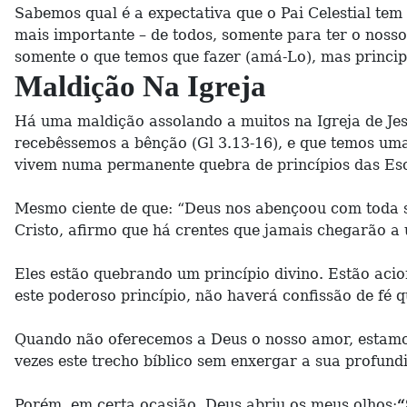
Sabemos qual é a expectativa que o Pai Celestial te
mais importante – de todos, somente para ter o nos
somente o que temos que fazer (amá-Lo), mas princip
Maldição Na Igreja
Há uma maldição assolando a muitos na Igreja de Jes
recebêssemos a bênção (Gl 3.13-16), e que temos um
vivem numa permanente quebra de princípios das Esc
Mesmo ciente de que: “Deus nos abençoou com toda sor
Cristo, afirmo que há crentes que jamais chegarão a u
Eles estão quebrando um princípio divino. Estão aci
este poderoso princípio, não haverá confissão de fé 
Quando não oferecemos a Deus o nosso amor, estamo
vezes este trecho bíblico sem enxergar a sua profund
Porém, em certa ocasião, Deus abriu os meus olhos:
“