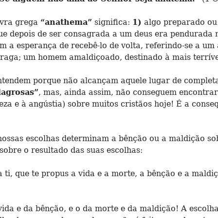
avra grega
“anathema”
significa:
1)
algo preparado ou
que depois de ser consagrada a um deus era pendurada 
 a esperança de recebê-lo de volta, referindo-se a um 
raga; um homem amaldiçoado, destinado à mais terrível 
entendem porque não alcançam aquele lugar de completa
lagrosas”
, mas, ainda assim, não conseguem encontrar
eza e à angústia) sobre muitos cristãos hoje! É a cons
ossas escolhas determinam a bênção ou a maldição sobr
sobre o resultado das suas escolhas:
ti, que te propus a vida e a morte, a bênção e a maldiçã
vida e da bênção, e o da morte e da maldição! A escol