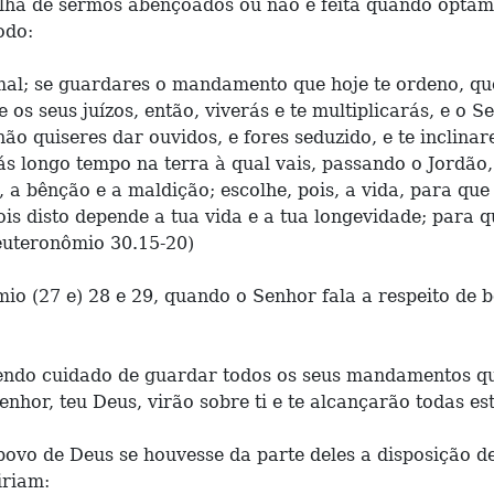
colha de sermos abençoados ou não é feita quando optam
odo:
 mal; se guardares o mandamento que hoje te ordeno, qu
 os seus juízos, então, viverás e te multiplicarás, e o 
ão quiseres dar ouvidos, e fores seduzido, e te inclinare
 longo tempo na terra à qual vais, passando o Jordão, 
, a bênção e a maldição; escolhe, pois, a vida, para que
is disto depende a tua vida e a tua longevidade; para q
Deuteronômio 30.15-20)
o (27 e) 28 e 29, quando o Senhor fala a respeito de b
tendo cuidado de guardar todos os seus mandamentos que
Senhor, teu Deus, virão sobre ti e te alcançarão todas 
 povo de Deus se houvesse da parte deles a disposição
iriam: