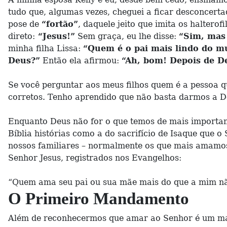
tudo que, algumas vezes, cheguei a ficar desconcer
pose de
“fortão”
, daquele jeito que imita os halterofi
direto:
“Jesus!”
Sem graça, eu lhe disse:
“Sim, mas 
minha filha Lissa:
“Quem é o pai mais lindo do 
Deus?”
Então ela afirmou:
“Ah, bom! Depois de De
Se você perguntar aos meus filhos quem é a pessoa qu
corretos. Tenho aprendido que não basta darmos a De
Enquanto Deus não for o que temos de mais important
Bíblia histórias como a do sacrifício de Isaque que
nossos familiares – normalmente os que mais amamos)
Senhor Jesus, registrados nos Evangelhos:
“Quem ama seu pai ou sua mãe mais do que a mim não
O Primeiro Mandamento
Além de reconhecermos que amar ao Senhor é um ma