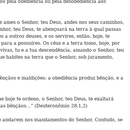
os pela obediência ou pela desobediência aos
e ames o Senhor, teu Deus, andes nos seus caminhos,
Senhor, teu Deus, te abençoará na terra à qual passas
s a outros deuses, e os servires, então, hoje, te
para a possuíres. Os céus e a terra tomo, hoje, por
 vivas, tu e a tua descendência, amando o Senhor, teu
ue habites na terra que o Senhor, sob juramento,
ênçãos e maldições: a obediência produz bênção, e a
 hoje te ordeno, o Senhor, teu Deus, te exaltará
estas bênçãos…” (Deuteronômio 28.1,2)
 de andarem nos mandamentos do Senhor. Contudo, se