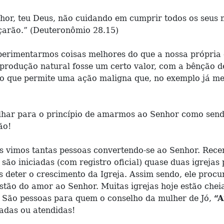
hor, teu Deus, não cuidando em cumprir todos os seus m
ançarão.” (Deuteronômio 28.15)
perimentarmos coisas melhores do que a nossa própria 
 produção natural fosse um certo valor, com a bênção 
ino que permite uma ação maligna que, no exemplo já me
olhar para o princípio de amarmos ao Senhor como sen
ão!
 vimos tantas pessoas convertendo-se ao Senhor. Rece
 são iniciadas (com registro oficial) quase duas igrejas 
 deter o crescimento da Igreja. Assim sendo, ele proc
stão do amor ao Senhor. Muitas igrejas hoje estão che
 São pessoas para quem o conselho da mulher de Jó,
“A
adas ou atendidas!