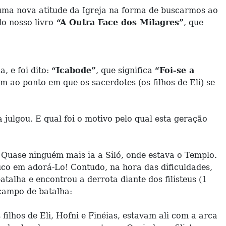
uma nova atitude da Igreja na forma de buscarmos ao
do nosso livro
“A Outra Face dos Milagres”
, que
, e foi dito:
“Icabode”
, que significa
“Foi-se a
ao ponto em que os sacerdotes (os filhos de Eli) se
 julgou. E qual foi o motivo pelo qual esta geração
Quase ninguém mais ia a Siló, onde estava o Templo.
co em adorá-Lo! Contudo, na hora das dificuldades,
talha e encontrou a derrota diante dos filisteus (1
campo de batalha:
filhos de Eli, Hofni e Finéias, estavam ali com a arca