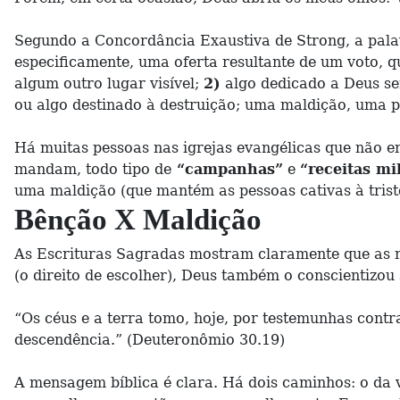
Segundo a Concordância Exaustiva de Strong, a pal
especificamente, uma oferta resultante de um voto, 
algum outro lugar visível;
2)
algo dedicado a Deus sem
ou algo destinado à destruição; uma maldição, uma p
Há muitas pessoas nas igrejas evangélicas que não 
mandam, todo tipo de
“campanhas”
e
“receitas mi
uma maldição (que mantém as pessoas cativas à trist
Bênção X Maldição
As Escrituras Sagradas mostram claramente que as n
(o direito de escolher), Deus também o conscientizou 
“Os céus e a terra tomo, hoje, por testemunhas contra 
descendência.” (Deuteronômio 30.19)
A mensagem bíblica é clara. Há dois caminhos: o da 