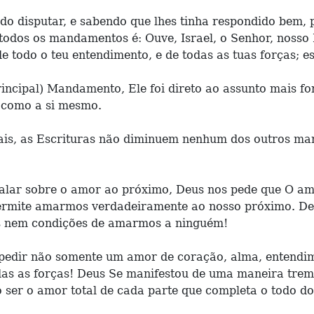
do disputar, e sabendo que lhes tinha respondido bem, 
odos os mandamentos é: Ouve, Israel, o Senhor, nosso D
 de todo o teu entendimento, e de todas as tuas forças;
incipal) Mandamento, Ele foi direto ao assunto mais fo
 como a si mesmo.
s, as Escrituras não diminuem nenhum dos outros ma
 falar sobre o amor ao próximo, Deus nos pede que O 
 permite amarmos verdadeiramente ao nosso próximo. D
s nem condições de amarmos a ninguém!
s pedir não somente um amor de coração, alma, entend
odas as forças! Deus Se manifestou de uma maneira tre
 ser o amor total de cada parte que completa o todo do