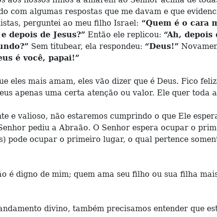
tado com algumas respostas que me davam e que evidenc
listas, perguntei ao meu filho Israel:
“Quem é o cara m
e depois de Jesus?”
Então ele replicou:
“Ah, depois
mundo?”
Sem titubear, ela respondeu:
“Deus!”
Novamente
us é você, papai!”
e eles mais amam, eles vão dizer que é Deus. Fico feliz
us apenas uma certa atenção ou valor. Ele quer toda at
e e valioso, não estaremos cumprindo o que Ele espera
 o Senhor pediu a Abraão. O Senhor espera ocupar o pr
 pode ocupar o primeiro lugar, o qual pertence somente
 é digno de mim; quem ama seu filho ou sua filha mai
ndamento divino, também precisamos entender que est