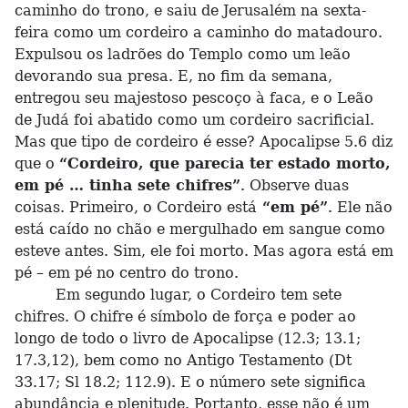
caminho do trono, e saiu de Jerusalém na sexta-
feira como um cordeiro a caminho do matadouro.
Expulsou os ladrões do Templo como um leão
devorando sua presa. E, no fim da semana,
entregou seu majestoso pescoço à faca, e o Leão
de Judá foi abatido como um cordeiro sacrificial.
Mas que tipo de cordeiro é esse? Apocalipse 5.6 diz
que o
“Cordeiro, que parecia ter estado morto,
em pé … tinha sete chifres”
. Observe duas
coisas. Primeiro, o Cordeiro está
“em pé”
. Ele não
está caído no chão e mergulhado em sangue como
esteve antes. Sim, ele foi morto. Mas agora está em
pé – em pé no centro do trono.
Em segundo lugar, o Cordeiro tem sete
chifres. O chifre é símbolo de força e poder ao
longo de todo o livro de Apocalipse (12.3; 13.1;
17.3,12), bem como no Antigo Testamento (Dt
33.17; Sl 18.2; 112.9). E o número sete significa
abundância e plenitude. Portanto, esse não é um