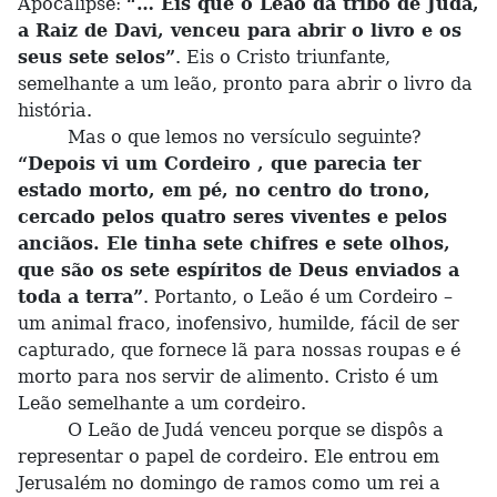
Apocalipse:
“… Eis que o Leão da tribo de Judá,
a Raiz de Davi, venceu para abrir o livro e os
seus sete selos”
. Eis o Cristo triunfante,
semelhante a um leão, pronto para abrir o livro da
história.
Mas o que lemos no versículo seguinte?
“Depois vi um Cordeiro , que parecia ter
estado morto, em pé, no centro do trono,
cercado pelos quatro seres viventes e pelos
anciãos. Ele tinha sete chifres e sete olhos,
que são os sete espíritos de Deus enviados a
toda a terra”
. Portanto, o Leão é um Cordeiro –
um animal fraco, inofensivo, humilde, fácil de ser
capturado, que fornece lã para nossas roupas e é
morto para nos servir de alimento. Cristo é um
Leão semelhante a um cordeiro.
O Leão de Judá venceu porque se dispôs a
representar o papel de cordeiro. Ele entrou em
Jerusalém no domingo de ramos como um rei a