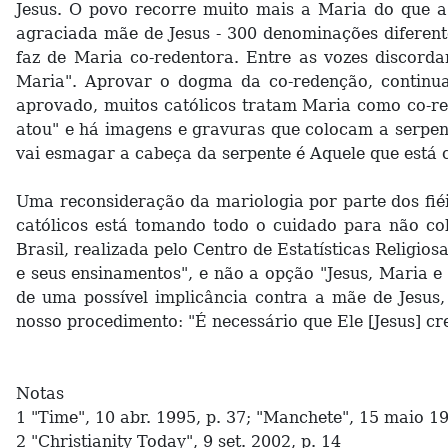
Jesus. O povo recorre muito mais a Maria do que a
agraciada mãe de Jesus - 300 denominações diferent
faz de Maria co-redentora. Entre as vozes discorda
Maria". Aprovar o dogma da co-redenção, continua 
aprovado, muitos católicos tratam Maria como co-re
atou" e há imagens e gravuras que colocam a serpent
vai esmagar a cabeça da serpente é Aquele que está 
Uma reconsideração da mariologia por parte dos fiéis
católicos está tomando todo o cuidado para não co
Brasil, realizada pelo Centro de Estatísticas Religi
e seus ensinamentos", e não a opção "Jesus, Maria e
de uma possível implicância contra a mãe de Jesus
nosso procedimento: "É necessário que Ele [Jesus] cre
Notas
1 "Time", 10 abr. 1995, p. 37; "Manchete", 15 maio 19
2 "Christianity Today", 9 set. 2002, p. 14