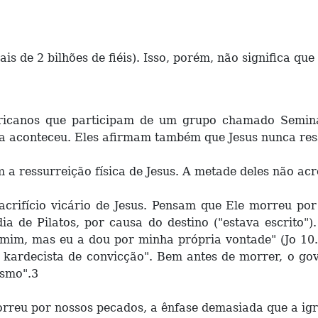
is de 2 bilhões de fiéis). Isso, porém, não significa qu
mericanos que participam de um grupo chamado Semin
a aconteceu. Eles afirmam também que Jesus nunca ress
 a ressurreição física de Jesus. A metade deles não acr
acrifício vicário de Jesus. Pensam que Ele morreu por
dia de Pilatos, por causa do destino ("estava escrito"
 mim, mas eu a dou por minha própria vontade" (Jo 1
e kardecista de convicção". Bem antes de morrer, o 
ismo".3
rreu por nossos pecados, a ênfase demasiada que a igr