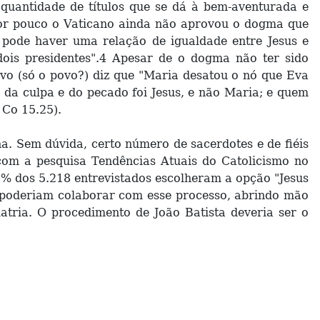
quantidade de títulos que se dá à bem-aventurada e
 Por pouco o Vaticano ainda não aprovou o dogma que
o pode haver uma relação de igualdade entre Jesus e
dois presidentes".4 Apesar de o dogma não ter sido
vo (só o povo?) diz que "Maria desatou o nó que Eva
 da culpa e do pecado foi Jesus, e não Maria; e quem
 Co 15.25).
na. Sem dúvida, certo número de sacerdotes e de fiéis
com a pesquisa Tendências Atuais do Catolicismo no
31% dos 5.218 entrevistados escolheram a opção "Jesus
es poderiam colaborar com esse processo, abrindo mão
tria. O procedimento de João Batista deveria ser o