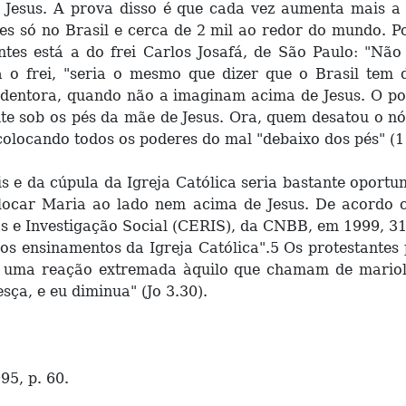
 Jesus. A prova disso é que cada vez aumenta mais a 
es só no Brasil e cerca de 2 mil ao redor do mundo.
ntes está a do frei Carlos Josafá, de São Paulo: "Nã
o frei, "seria o mesmo que dizer que o Brasil tem 
dentora, quando não a imaginam acima de Jesus. O po
e sob os pés da mãe de Jesus. Ora, quem desatou o nó
colocando todos os poderes do mal "debaixo dos pés" (1
 e da cúpula da Igreja Católica seria bastante oportu
locar Maria ao lado nem acima de Jesus. De acordo 
osas e Investigação Social (CERIS), da CNBB, em 1999, 
 os ensinamentos da Igreja Católica".5 Os protestant
, uma reação extremada àquilo que chamam de mariola
sça, e eu diminua" (Jo 3.30).
95, p. 60.