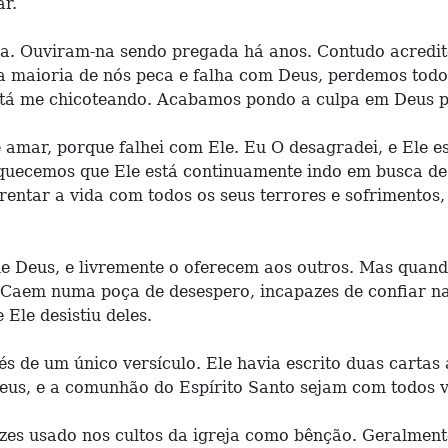
r.
ra. Ouviram-na sendo pregada há anos. Contudo acredit
 a maioria de nós peca e falha com Deus, perdemos tod
tá me chicoteando. Acabamos pondo a culpa em Deus por
 amar, porque falhei com Ele. Eu O desagradei, e Ele 
uecemos que Ele está continuamente indo em busca de 
entar a vida com todos os seus terrores e sofrimentos
de Deus, e livremente o oferecem aos outros. Mas qua
s. Caem numa poça de desespero, incapazes de confiar n
Ele desistiu deles.
és de um único versículo. Ele havia escrito duas cartas
eus, e a comunhão do Espírito Santo sejam com todos vó
ezes usado nos cultos da igreja como bênção. Geralmente