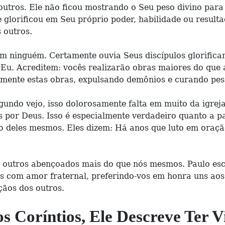
 outros. Ele não ficou mostrando o Seu peso divino par
 glorificou em Seu próprio poder, habilidade ou resulta
 outros.
m ninguém. Certamente ouvia Seus discípulos glorifican
e Eu. Acreditem: vocês realizarão obras maiores do qu
amente estas obras, expulsando demônios e curando pess
gundo vejo, isso dolorosamente falta em muito da igrej
por Deus. Isso é especialmente verdadeiro quanto a p
o deles mesmos. Eles dizem: Há anos que luto em oraçã
r outros abençoados mais do que nós mesmos. Paulo esc
s com amor fraternal, preferindo-vos em honra uns aos
ãos dos outros.
s Coríntios, Ele Descreve Ter V