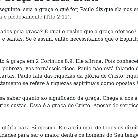
guinte: seja a graça o quê for, Paulo diz que ela nos 
a e piedosamente (Tito 2:12).
ados pela graça? E qual o ensino que a graça oferece?
 e santas. Se é assim, então necessitamos que o Espíri
 à graça em 2 Coríntios 8:9. Ele afirma: Pois conhecei
a pobreza, vos tornásseis ricos. Paulo não está falando d
rtas, Paulo fala das riquezas da glória de Cristo, riqu
stamento se refere à riquezas espirituais como opostas
cisa saber quanto ao significado da graça. Chega a nós
rias custas. Essa é a graça de Cristo. Apesar de ser ri
 glória para Si mesmo. Ele abriu mão de todos os direi
nidades para ser o maior dentre os homens do Seu temp