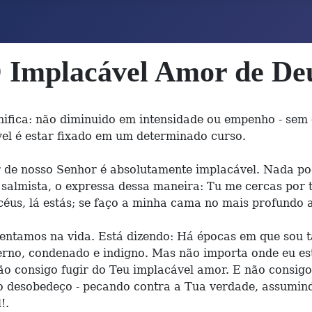
 Implacável Amor de De
nifica: não diminuido em intensidade ou empenho - sem c
l é estar fixado em um determinado curso.
 de nosso Senhor é absolutamente implacável. Nada po
 salmista, o expressa dessa maneira: Tu me cercas por t
 céus, lá estás; se faço a minha cama no mais profundo 
frentamos na vida. Está dizendo: Há épocas em que sou 
nferno, condenado e indigno. Mas não importa onde eu e
E não consigo fugir do Teu implacável amor. E não consi
 desobedeço - pecando contra a Tua verdade, assumind
!.