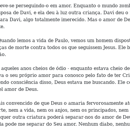
nteve-se perseguindo-o em amor. Enquanto o mundo zom
posa de Davi, e ela deu à luz outra criança. Davi deu 
ra Davi, algo totalmente imerecido. Mas o amor de De
e.
uando lemos a vida de Paulo, vemos um homem disposto
aças de morte contra todos os que seguissem Jesus. Ele
ão.
 aqueles anos cheios de ódio - enquanto estava cheio d
va o seu próprio amor para conosco pelo fato de ter Cr
endo consciência disso, Deus estava me buscando. Ele 
vel amor de Deus.
is convencido de que Deus o amaria fervorosamente até 
te, nem a vida, nem os anjos, nem os principados, nem 
quer outra criatura poderá separar-nos do amor de Deus
nada pode me separar do Seu amor. Nenhum diabo, nen