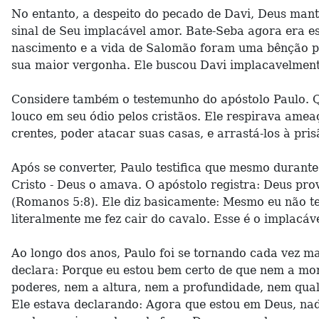
No entanto, a despeito do pecado de Davi, Deus ma
sinal de Seu implacável amor. Bate-Seba agora era es
nascimento e a vida de Salomão foram uma bênção pa
sua maior vergonha. Ele buscou Davi implacavelment
Considere também o testemunho do apóstolo Paulo. Q
louco em seu ódio pelos cristãos. Ele respirava ame
crentes, poder atacar suas casas, e arrastá-los à pris
Após se converter, Paulo testifica que mesmo durante
Cristo - Deus o amava. O apóstolo registra: Deus pro
(Romanos 5:8). Ele diz basicamente: Mesmo eu não t
literalmente me fez cair do cavalo. Esse é o implacá
Ao longo dos anos, Paulo foi se tornando cada vez ma
declara: Porque eu estou bem certo de que nem a mor
poderes, nem a altura, nem a profundidade, nem qual
Ele estava declarando: Agora que estou em Deus, 