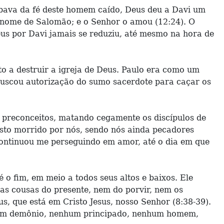
bava da fé deste homem caído, Deus deu a Davi um
o nome de Salomão; e o Senhor o amou (12:24). O
us por Davi jamais se reduziu, até mesmo na hora de
 a destruir a igreja de Deus. Paulo era como um
 buscou autorização do sumo sacerdote para caçar os
e preconceitos, matando cegamente os discípulos de
isto morrido por nós, sendo nós ainda pecadores
continuou me perseguindo em amor, até o dia em que
o fim, em meio a todos seus altos e baixos. Ele
as cousas do presente, nem do porvir, nem os
, que está em Cristo Jesus, nosso Senhor (8:38-39).
hum demônio, nenhum principado, nenhum homem,