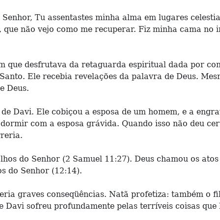
Senhor, Tu assentastes minha alma em lugares celestia
o, que não vejo como me recuperar. Fiz minha cama no 
 que desfrutava da retaguarda espiritual dada por co
o Santo. Ele recebia revelações da palavra de Deus. Mes
e Deus.
 de Davi. Ele cobiçou a esposa de um homem, e a engrav
 dormir com a esposa grávida. Quando isso não deu cer
reria.
s olhos do Senhor (2 Samuel 11:27). Deus chamou os ato
os do Senhor (12:14).
reria graves conseqüências. Natã profetiza: também o fi
e Davi sofreu profundamente pelas terríveis coisas que