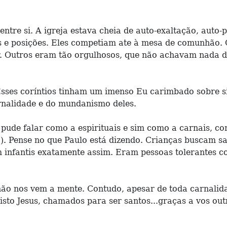
entre si. A igreja estava cheia de auto-exaltação, au
us e posições. Eles competiam ate à mesa de comunhão. 
r. Outros eram tão orgulhosos, que não achavam nada d
sses coríntios tinham um imenso Eu carimbado sobre si
arnalidade e do mundanismo deles.
 pude falar como a espirituais e sim como a carnais, co
). Pense no que Paulo está dizendo. Crianças buscam sa
m infantis exatamente assim. Eram pessoas tolerantes c
ão nos vem a mente. Contudo, apesar de toda carnalida
isto Jesus, chamados para ser santos...graças a vos out