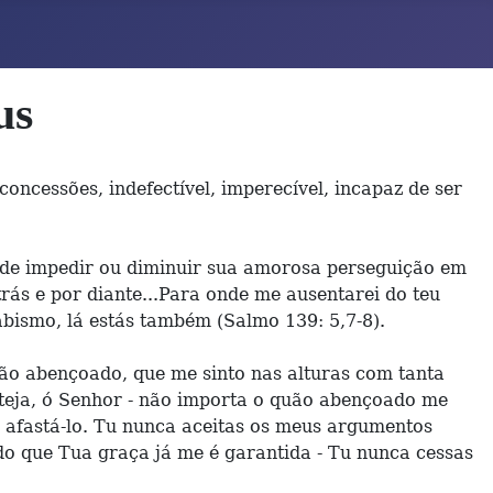
us
oncessões, indefectível, imperecível, incapaz de ser
de impedir ou diminuir sua amorosa perseguição em
rás e por diante...Para onde me ausentarei do teu
abismo, lá estás também (Salmo 139: 5,7-8).
tão abençoado, que me sinto nas alturas com tanta
steja, ó Senhor - não importa o quão abençoado me
go afastá-lo. Tu nunca aceitas os meus argumentos
o que Tua graça já me é garantida - Tu nunca cessas