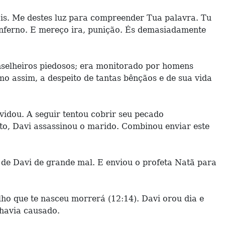
is. Me destes luz para compreender Tua palavra. Tu
inferno. E mereço ira, punição. És demasiadamente
nselheiros piedosos; era monitorado por homens
mo assim, a despeito de tantas bênçãos e de sua vida
idou. A seguir tentou cobrir seu pecado
to, Davi assassinou o marido. Combinou enviar este
s de Davi de grande mal. E enviou o profeta Natã para
lho que te nasceu morrerá (12:14). Davi orou dia e
 havia causado.