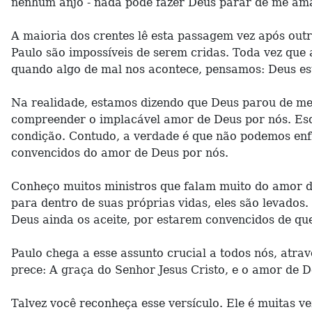
nenhum anjo - nada pode fazer Deus parar de me ama
A maioria dos crentes lê esta passagem vez após out
Paulo são impossíveis de serem cridas. Toda vez que
quando algo de mal nos acontece, pensamos: Deus es
Na realidade, estamos dizendo que Deus parou de me
compreender o implacável amor de Deus por nós. Esq
condição. Contudo, a verdade é que não podemos enfr
convencidos do amor de Deus por nós.
Conheço muitos ministros que falam muito do amor 
para dentro de suas próprias vidas, eles são levado
Deus ainda os aceite, por estarem convencidos de que 
Paulo chega a esse assunto crucial a todos nós, atrav
prece: A graça do Senhor Jesus Cristo, e o amor de D
Talvez você reconheça esse versículo. Ele é muitas v