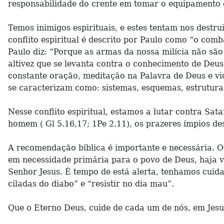
responsabilidade do crente em tomar o equipamento es
Temos inimigos espirituais, e estes tentam nos destru
conflito espiritual é descrito por Paulo como “o comba
Paulo diz: “Porque as armas da nossa milícia não são
altivez que se levanta contra o conhecimento de Deus
constante oração, meditação na Palavra de Deus e vid
se caracterizam como: sistemas, esquemas, estruturas
Nesse conflito espiritual, estamos a lutar contra Sat
homem ( Gl 5.16,17; 1Pe 2.11), os prazeres ímpios des
A recomendação bíblica é importante e necessária. O 
em necessidade primária para o povo de Deus, haja v
Senhor Jesus. É tempo de está alerta, tenhamos cuid
ciladas do diabo” e “resistir no dia mau”.
Que o Eterno Deus, cuide de cada um de nós, em Jesu