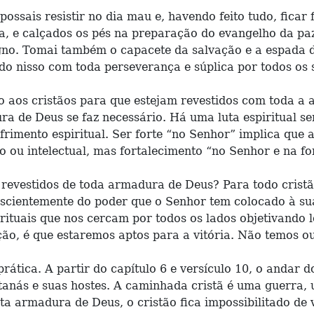
ssais resistir no dia mau e, havendo feito tudo, ficar f
ça, e calçados os pés na preparação do evangelho da pa
no. Tomai também o capacete da salvação e a espada d
o nisso com toda perseverança e súplica por todos os sa
 aos cristãos para que estejam revestidos com toda a 
a de Deus se faz necessário. Há uma luta espiritual se
frimento espiritual. Ser forte “no Senhor” implica que
o ou intelectual, mas fortalecimento “no Senhor e na fo
revestidos de toda armadura de Deus? Para todo cristã
conscientemente do poder que o Senhor tem colocado à s
ituais que nos cercam por todos os lados objetivando 
ão, é que estaremos aptos para a vitória. Não temos o
 prática. A partir do capítulo 6 e versículo 10, o andar
atanás e suas hostes. A caminhada cristã é uma guerra, 
ta armadura de Deus, o cristão fica impossibilitado de 