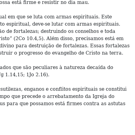
sa está firme e resistir no dia mau.
ual em que se luta com armas espirituais. Este
o espiritual, deve-se lutar com armas espirituais.
o de fortalezas; destruindo os conselhos e toda
isto” (2Co 10.4,5). Além disso, precisamos está em
ivino para destruição de fortalezas. Essas fortalezas
truir o progresso do evangelho de Cristo na terra.
avados que são peculiares à natureza decaída do
g 1.14,15; 1Jo 2.16).
ilezas, enganos e conflitos espirituais se constitui
tempo que precede o arrebatamento da Igreja do
us para que possamos está firmes contra as astutas