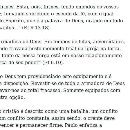
irmes. Estai, pois, firmes, tendo cingidos os vossos
z; tomando sobretudo o escudo da fé, com o qual
o Espírito, que é a palavra de Deus, orando em todo
ntos...” (Ef 6.13-18).
armadura de Deus. Em tempos de lutas, adversidades,
ndo travada neste momento final da Igreja na terra.
 a fonte da nossa força está em nosso relacionamento
rça do seu poder” (Ef 6.10).
o Deus tem providenciado este equipamento e é
ua disposição. Revestir-se de toda a armadura de Deus
levar-nos ao total fracasso. Somente equipados com
utra opção.
 do cristão é descrito como uma batalha, um conflito
um conflito constante, assim sendo, o crente deve
vencer e permanecer firme. Paulo enfatiza a