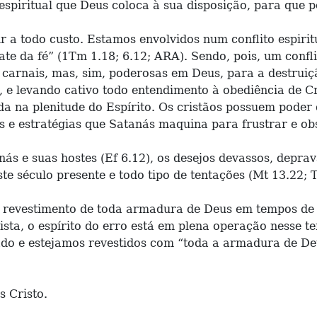
piritual que Deus coloca à sua disposição, para que pos
ir a todo custo. Estamos envolvidos num conflito espirit
te da fé” (1Tm 1.18; 6.12; ARA). Sendo, pois, um conflit
 carnais, mas, sim, poderosas em Deus, para a destruiçã
, e levando cativo todo entendimento à obediência de Cr
a na plenitude do Espírito. Os cristãos possuem poder d
 e estratégias que Satanás maquina para frustrar e obs
anás e suas hostes (Ef 6.12), os desejos devassos, depr
te século presente e todo tipo de tentações (Mt 13.22; T
revestimento de toda armadura de Deus em tempos de sut
ista, o espírito do erro está em plena operação nesse 
ado e estejamos revestidos com “toda a armadura de De
s Cristo.