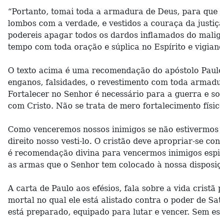
“Portanto, tomai toda a armadura de Deus, para que po
lombos com a verdade, e vestidos a couraça da justi
podereis apagar todos os dardos inflamados do malig
tempo com toda oração e súplica no Espírito e vigiand
O texto acima é uma recomendação do apóstolo Paulo
enganos, falsidades, o revestimento com toda armadur
Fortalecer no Senhor é necessário para a guerra e so
com Cristo. Não se trata de mero fortalecimento físic
Como venceremos nossos inimigos se não estivermos 
direito nosso vesti-lo. O cristão deve apropriar-se 
é recomendação divina para vencermos inimigos espir
as armas que o Senhor tem colocado à nossa disposiç
A carta de Paulo aos efésios, fala sobre a vida cristã
mortal no qual ele está alistado contra o poder de S
está preparado, equipado para lutar e vencer. Sem es