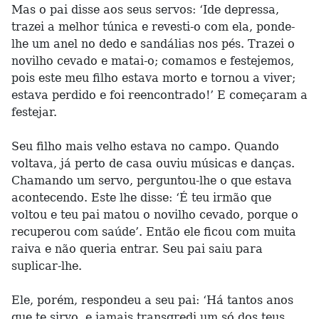
Mas o pai disse aos seus servos: ‘Ide depressa,
trazei a melhor túnica e revesti-o com ela, ponde-
lhe um anel no dedo e sandálias nos pés. Trazei o
novilho cevado e matai-o; comamos e festejemos,
pois este meu filho estava morto e tornou a viver;
estava perdido e foi reencontrado!’ E começaram a
festejar.
Seu filho mais velho estava no campo. Quando
voltava, já perto de casa ouviu músicas e danças.
Chamando um servo, perguntou-lhe o que estava
acontecendo. Este lhe disse: ‘É teu irmão que
voltou e teu pai matou o novilho cevado, porque o
recuperou com saúde’. Então ele ficou com muita
raiva e não queria entrar. Seu pai saiu para
suplicar-lhe.
Ele, porém, respondeu a seu pai: ‘Há tantos anos
que te sirvo, e jamais transgredi um só dos teus