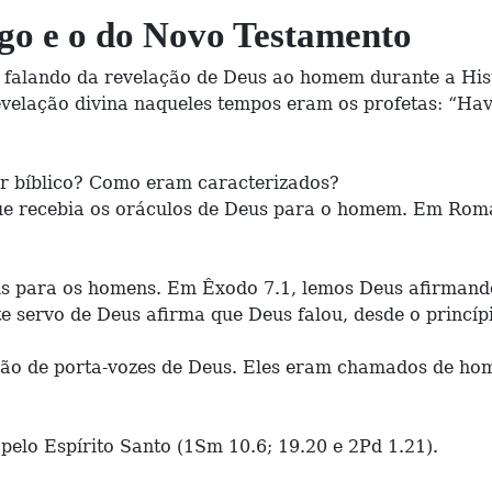
igo e o do Novo Testamento
 falando da revelação de Deus ao homem durante a Histó
revelação divina naqueles tempos eram os profetas: “Ha
or bíblico? Como eram caracterizados?
que recebia os oráculos de Deus para o homem. Em Roma
s para os homens. Em Êxodo 7.1, lemos Deus afirmando 
e servo de Deus afirma que Deus falou, desde o princípi
o de porta-vozes de Deus. Eles eram chamados de home
pelo Espírito Santo (1Sm 10.6; 19.20 e 2Pd 1.21).