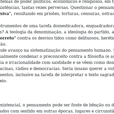
mas de poder políticos, econômicos e religiosos, em 
existências, tantas vezes perversas. Questionar o pensa
siva",
resultando em prisões, torturas, censuras, ostr
strumentos de uma tarefa domesticadora, enquadradora
es? A teologia da denominação, a ideologia do partido,
orreto"
contra os desvios tidos como delituosos, herét
ção.
de avanço na sistematização do pensamento humano. Se
ualmente condenar o preconceito contra a filosofia (e a
ia e irracionalidade com santidade e se vêem como don
as, rádios e democracias. Seria insano querer a volta
s, inclusive na tarefa de interpretar o texto sagrad
eio.
tencial, o pensamento pode ser fonte de bênção ou de
rados com sentido em outras épocas, lugares e circuns