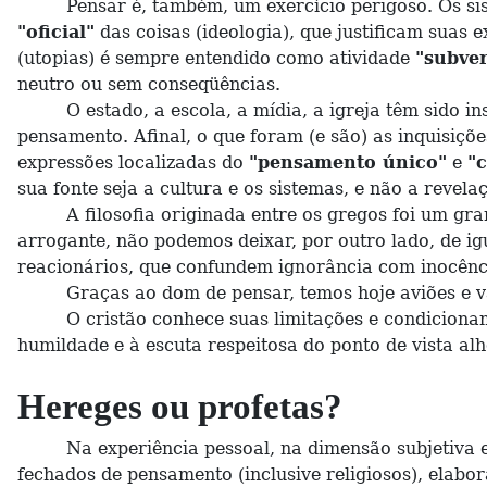
Pensar é, também, um exercício perigoso. Os siste
"oficial"
das coisas (ideologia), que justificam suas 
(utopias) é sempre entendido como atividade
"subver
neutro ou sem conseqüências.
O estado, a escola, a mídia, a igreja têm sido in
pensamento. Afinal, o que foram (e são) as inquisiçõ
expressões localizadas do
"pensamento único"
e
"c
sua fonte seja a cultura e os sistemas, e não a revela
A filosofia originada entre os gregos foi um gran
arrogante, não podemos deixar, por outro lado, de ig
reacionários, que confundem ignorância com inocênc
Graças ao dom de pensar, temos hoje aviões e vacin
O cristão conhece suas limitações e condicionamento
humildade e à escuta respeitosa do ponto de vista alh
Hereges ou profetas?
Na experiência pessoal, na dimensão subjetiva exis
fechados de pensamento (inclusive religiosos), elabo