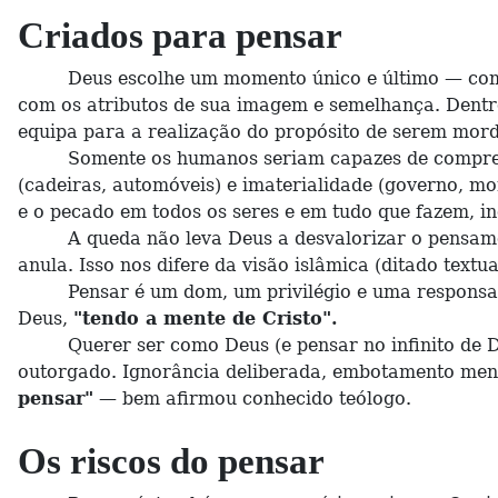
Criados para pensar
Deus escolhe um momento único e último — como sí
com os atributos de sua imagem e semelhança. Dentre
equipa para a realização do propósito de serem mor
Somente os humanos seriam capazes de compreender, 
(cadeiras, automóveis) e imaterialidade (governo, mo
e o pecado em todos os seres e em tudo que fazem, inc
A queda não leva Deus a desvalorizar o pensamento
anula. Isso nos difere da visão islâmica (ditado textual
Pensar é um dom, um privilégio e uma responsabili
Deus,
"tendo a mente de Cristo".
Querer ser como Deus (e pensar no infinito de Deus
outorgado. Ignorância deliberada, embotamento ment
pensar"
— bem afirmou conhecido teólogo.
Os riscos do pensar