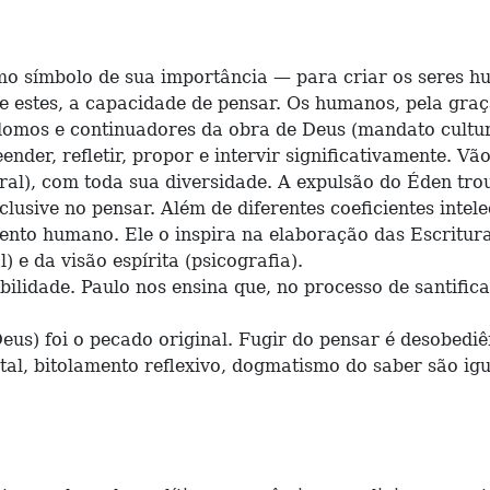
mbolo de sua importância — para criar os seres huma
 estes, a capacidade de pensar. Os humanos, pela graça
domos e continuadores da obra de Deus (mandato cultur
refletir, propor e intervir significativamente. Vão,
ral), com toda sua diversidade. A expulsão do Éden tro
lusive no pensar. Além de diferentes coeficientes intel
 humano. Ele o inspira na elaboração das Escrituras
) e da visão espírita (psicografia).
dade. Paulo nos ensina que, no processo de santific
) foi o pecado original. Fugir do pensar é desobediên
al, bitolamento reflexivo, dogmatismo do saber são ig