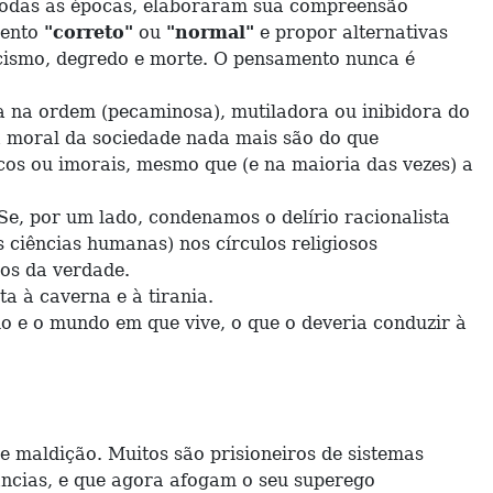
todas as épocas, elaboraram sua compreensão
mento
"correto"
ou
"normal"
e propor alternativas
acismo, degredo e morte. O pensamento nunca é
 na ordem (pecaminosa), mutiladora ou inibidora do
 a moral da sociedade nada mais são do que
icos ou imorais, mesmo que (e na maioria das vezes) a
, por um lado, condenamos o delírio racionalista
s ciências humanas) nos círculos religiosos
os da verdade.
 à caverna e à tirania.
o e o mundo em que vive, o que o deveria conduzir à
 maldição. Muitos são prisioneiros de sistemas
tâncias, e que agora afogam o seu superego