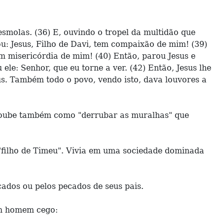
smolas. (36) E, ouvindo o tropel da multidão que
ou: Jesus, Filho de Davi, tem compaixão de mim! (39)
em misericórdia de mim! (40) Então, parou Jesus e
le: Senhor, que eu torne a ver. (42) Então, Jesus lhe
eus. Também todo o povo, vendo isto, dava louvores a
soube também como "derrubar as muralhas" que
"filho de Timeu". Vivia em uma sociedade dominada
ados ou pelos pecados de seus pais.
um homem cego: