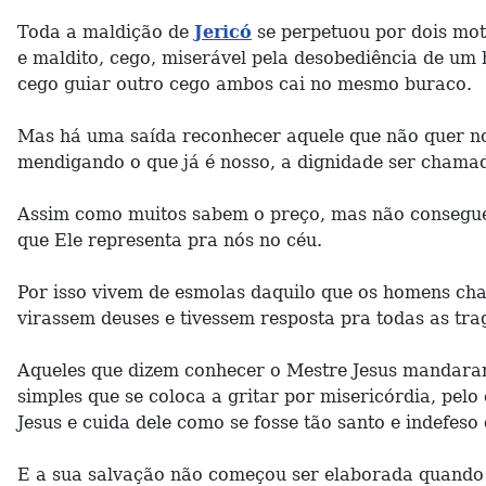
Toda a maldição de
Jericó
se perpetuou por dois moti
e maldito, cego, miserável pela desobediência de u
cego guiar outro cego ambos cai no mesmo buraco.
Mas há uma saída reconhecer aquele que não quer nos
mendigando o que já é nosso, a dignidade ser chamado
Assim como muitos sabem o preço, mas não consegue d
que Ele representa pra nós no céu.
Por isso vivem de esmolas daquilo que os homens c
virassem deuses e tivessem resposta pra todas as tra
Aqueles que dizem conhecer o Mestre Jesus mandaram
simples que se coloca a gritar por misericórdia, pel
Jesus e cuida dele como se fosse tão santo e indefes
E a sua salvação não começou ser elaborada quando v