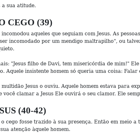
a sua atitude.
O CEGO (39)
o incomodou aqueles que seguiam com Jesus. As pessoa
ser incomodado por um mendigo maltrapilho", ou talve
uieto.
ais: "Jesus filho de Davi, tem misericórdia de mim!" El
o. Aquele insistente homem só queria uma coisa: Falar 
ultidão Jesus o ouviu. Aquele homem estava para expe
e você clamar a Jesus Ele ouvirá o seu clamor. Ele sem
US (40-42)
 cego fosse trazido à sua presença. Então em meio a t
a sua atenção àquele homem.