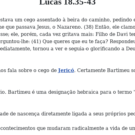
Lucas 18.35-43
estava um cego assentado à beira do caminho, pedindo e
he que passava Jesus, o Nazareno. (38) Então, ele clam
sse; ele, porém, cada vez gritava mais: Filho de Davi t
guntou-lhe: (41) Que queres que eu te faça? Respondeu e
 Imediatamente, tornou a ver e seguia-o glorificando a D
nos fala sobre o cego de
Jericó
. Certamente Bartimeu 
io. Bartimeu é uma designação hebraica para o termo 
de de nascença diretamente ligada a seus próprios pec
 acontecimentos que mudaram radicalmente a vida de 