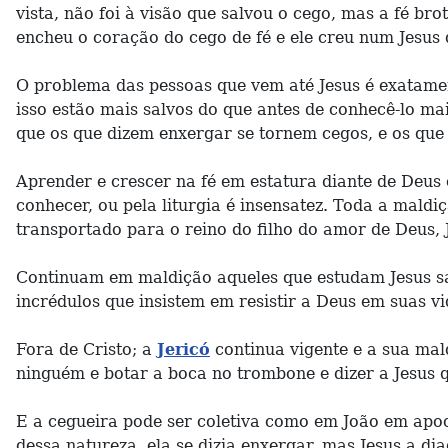
vista, não foi à visão que salvou o cego, mas a fé b
encheu o coração do cego de fé e ele creu num Jesus q
O problema das pessoas que vem até Jesus é exatamen
isso estão mais salvos do que antes de conhecê-lo ma
que os que dizem enxergar se tornem cegos, e os que
Aprender e crescer na fé em estatura diante de Deus 
conhecer, ou pela liturgia é insensatez. Toda a maldi
transportado para o reino do filho do amor de Deus, 
Continuam em maldição aqueles que estudam Jesus sa
incrédulos que insistem em resistir a Deus em suas vi
Fora de Cristo; a
Jericó
continua vigente e a sua mal
ninguém e botar a boca no trombone e dizer a Jesus 
E a cegueira pode ser coletiva como em João em apoca
dessa natureza, ela se dizia enxergar, mas Jesus a d