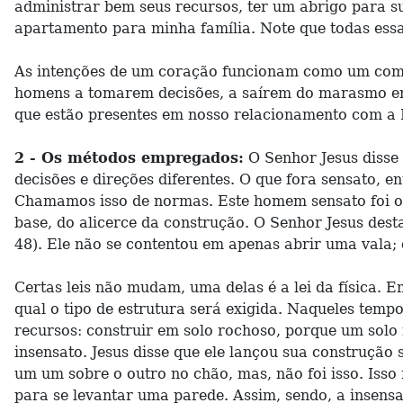
administrar bem seus recursos, ter um abrigo para s
apartamento para minha família. Note que todas essa
As intenções de um coração funcionam como um comb
homens a tomarem decisões, a saírem do marasmo em 
que estão presentes em nosso relacionamento com a 
2 - Os métodos empregados:
O Senhor Jesus disse 
decisões e direções diferentes. O que fora sensato, e
Chamamos isso de normas. Este homem sensato foi obe
base, do alicerce da construção. O Senhor Jesus des
48). Ele não se contentou em apenas abrir uma vala;
Certas leis não mudam, uma delas é a lei da física. E
qual o tipo de estrutura será exigida. Naqueles temp
recursos: construir em solo rochoso, porque um solo 
insensato. Jesus disse que ele lançou sua construção 
um um sobre o outro no chão, mas, não foi isso. Isso
para se levantar uma parede. Assim, sendo, a insens