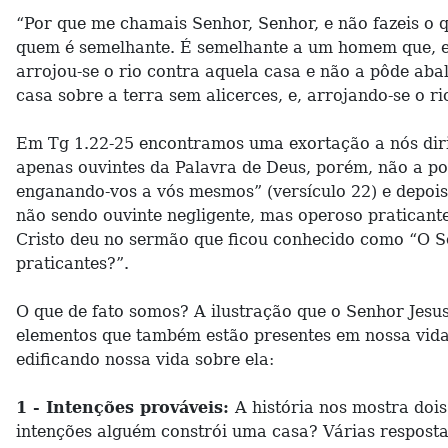
“Por que me chamais Senhor, Senhor, e não fazeis o 
quem é semelhante. É semelhante a um homem que, edi
arrojou-se o rio contra aquela casa e não a pôde ab
casa sobre a terra sem alicerces, e, arrojando-se o r
Em Tg 1.22-25 encontramos uma exortação a nós dirig
apenas ouvintes da Palavra de Deus, porém, não a pom
enganando-vos a vós mesmos” (versículo 22) e depois, 
não sendo ouvinte negligente, mas operoso praticant
Cristo deu no sermão que ficou conhecido como “O S
praticantes?”.
O que de fato somos? A ilustração que o Senhor Jesu
elementos que também estão presentes em nossa vida
edificando nossa vida sobre ela:
1 - Intenções prováveis:
A história nos mostra doi
intenções alguém constrói uma casa? Várias respostas