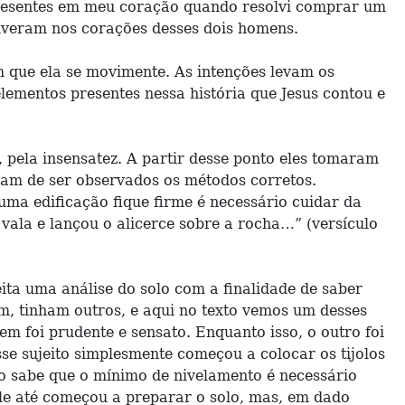
 presentes em meu coração quando resolvi comprar um
tiveram nos corações desses dois homens.
que ela se movimente. As intenções levam os
mentos presentes nessa história que Jesus contou e
 pela insensatez. A partir desse ponto eles tomaram
inham de ser observados os métodos corretos.
ma edificação fique firme é necessário cuidar da
ala e lançou o alicerce sobre a rocha…” (versículo
eita uma análise do solo com a finalidade de saber
m, tinham outros, e aqui no texto vemos um desses
m foi prudente e sensato. Enquanto isso, o outro foi
sse sujeito simplesmente começou a colocar os tijolos
ano sabe que o mínimo de nivelamento é necessário
ele até começou a preparar o solo, mas, em dado