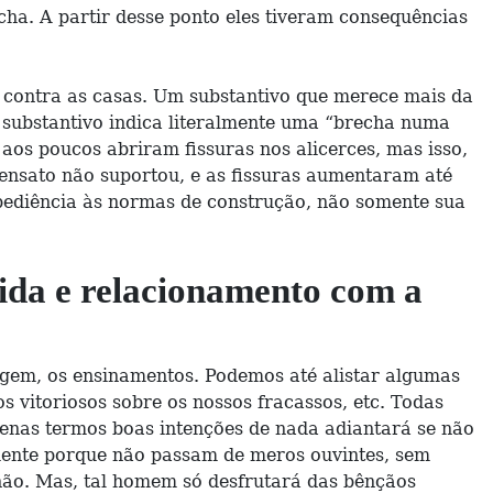
ha. A partir desse ponto eles tiveram consequências
 contra as casas. Um substantivo que merece mais da
te substantivo indica literalmente uma “brecha numa
os poucos abriram fissuras nos alicerces, mas isso,
sensato não suportou, e as fissuras aumentaram até
obediência às normas de construção, não somente sua
vida e relacionamento com a
agem, os ensinamentos. Podemos até alistar algumas
 vitoriosos sobre os nossos fracassos, etc. Todas
penas termos boas intenções de nada adiantará se não
lmente porque não passam de meros ouvintes, sem
não. Mas, tal homem só desfrutará das bênçãos