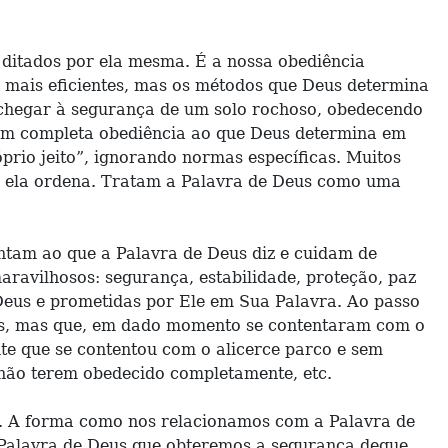
ditados por ela mesma. É a nossa obediência
 mais eficientes, mas os métodos que Deus determina
chegar à segurança de um solo rochoso, obedecendo
 em completa obediência ao que Deus determina em
prio jeito”, ignorando normas específicas. Muitos
e ela ordena. Tratam a Palavra de Deus como uma
ntam ao que a Palavra de Deus diz e cuidam de
aravilhosos: segurança, estabilidade, proteção, paz
Deus e prometidas por Ele em Sua Palavra. Ao passo
eus, mas que, em dado momento se contentaram com o
te que se contentou com o alicerce parco e sem
r não terem obedecido completamente, etc.
”. A forma como nos relacionamos com a Palavra de
 Palavra de Deus que obteremos a segurança deque