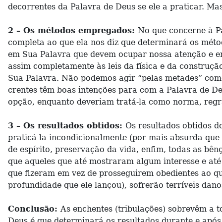
decorrentes da Palavra de Deus se ele a praticar. M
2 – Os métodos empregados:
No que concerne à P
completa ao que ela nos diz que determinará os mét
em Sua Palavra que devem ocupar nossa atenção e e
assim completamente às leis da física e da construç
Sua Palavra. Não podemos agir “pelas metades” como 
crentes têm boas intenções para com a Palavra de D
opção, enquanto deveriam tratá-la como norma, regra 
3 – Os resultados obtidos:
Os resultados obtidos d
praticá-la incondicionalmente (por mais absurda que 
de espírito, preservação da vida, enfim, todas as b
que aqueles que até mostraram algum interesse e at
que fizeram em vez de prosseguirem obedientes ao q
profundidade que ele lançou), sofrerão terríveis dan
Conclusão:
As enchentes (tribulações) sobrevêm a 
Deus é que determinará os resultados durante e apó