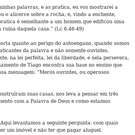
nhas palavras, e as pratica, eu vos mostrarei a
o alicerce sobre a rocha; e, vindo a enchente,
o pratica é semelhante a um homem que edificou uma
a ruína daquela casa.” (Lc 6.46-49)
 exorta quanto ao perigo do autoengano, quando somos
aticantes da palavra e não somente ouvintes,
, na lei perfeita, lei da liberdade, e nela persevera,
inamento de Tiago encontra sua base no ensino que
essa mensagem: “Meros ouvintes, ou operosos
onstruíram suas casas, nos leva a pensar em três
amento com a Palavra de Deus e como estamos
 Aqui levantamos a seguinte pergunta: com quais
er um imóvel e não ter que pagar aluguel,