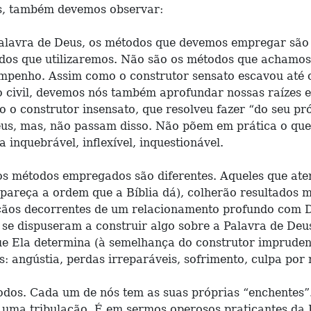
as, também devemos observar:
alavra de Deus, os métodos que devemos empregar são 
odos que utilizaremos. Não são os métodos que achamos
mpenho. Assim como o construtor sensato escavou até 
ão civil, devemos nós também aprofundar nossas raízes
o construtor insensato, que resolveu fazer “do seu pró
eus, mas, não passam disso. Não põem em prática o qu
inquebrável, inflexível, inquestionável.
os métodos empregados são diferentes. Aqueles que ate
pareça a ordem que a Bíblia dá), colherão resultados m
ênçãos decorrentes de um relacionamento profundo com 
é se dispuseram a construir algo sobre a Palavra de D
ue Ela determina (à semelhança do construtor impruden
os: angústia, perdas irreparáveis, sofrimento, culpa po
todos. Cada um de nós tem as suas próprias “enchentes
s uma tribulação. É em sermos operosos praticantes da