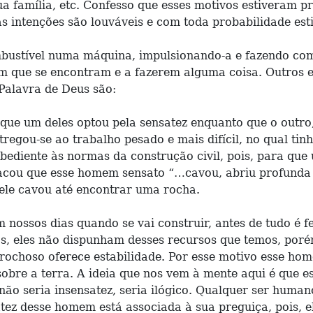
ua família, etc. Confesso que esses motivos estiveram
s intenções são louváveis e com toda probabilidade es
ustível numa máquina, impulsionando-a e fazendo com 
que se encontram e a fazerem alguma coisa. Outros ele
Palavra de Deus são:
que um deles optou pela sensatez enquanto que o outro,
ntregou-se ao trabalho pesado e mais difícil, no qual t
diente às normas da construção civil, pois, para que u
tacou que esse homem sensato “…cavou, abriu profunda v
 ele cavou até encontrar uma rocha.
m nossos dias quando se vai construir, antes de tudo é f
os, eles não dispunham desses recursos que temos, poré
rochoso oferece estabilidade. Por esse motivo esse home
sobre a terra. A ideia que nos vem à mente aqui é que e
 não seria insensatez, seria ilógico. Qualquer ser hum
atez desse homem está associada à sua preguiça, pois, 