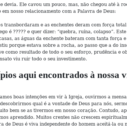
e devia. Ele cavou um pouco, mas, não chegou até à roc
a e em nosso relacionamento com a Palavra de Deus:
os transbordaram e as enchentes deram com força total
rego é ????? e quer dizer: “quebra, ruína, colapso”. Es
sas, as águas da enchente bateram com tanta força e a
stiu porque estava sobre a rocha, ao passo que a do in
eve como resultado de todo o seu esforço, prudência e 
sato viu ruir todo o seu investimento.
ípios aqui encontrados à nossa 
amos boas intenções em vir à Igreja, ouvirmos a mens
descobrirmos qual é a vontade de Deus para nós, sermos
muito bem se as tivermos em nosso coração. Contudo, a
temos aprendido. Muitos crentes não crescem espiritua
ra de Deus é viva independente do homem aceitá-la ou 