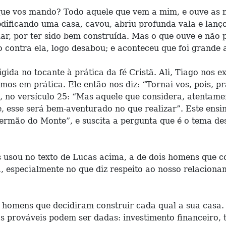
que vos mando? Todo aquele que vem a mim, e ouve as mi
ficando uma casa, cavou, abriu profunda vala e lançou 
alar, por ter sido bem construída. Mas o que ouve e nã
io contra ela, logo desabou; e aconteceu que foi grande 
ida no tocante à prática da fé Cristã. Ali, Tiago nos
os em prática. Ele então nos diz: “Tornai-vos, pois, pr
no versículo 25: “Mas aquele que considera, atentamente
e, esse será bem-aventurado no que realizar”. Este ens
ermão do Monte”, e suscita a pergunta que é o tema d
s usou no texto de Lucas acima, a de dois homens que c
, especialmente no que diz respeito ao nosso relacion
s homens que decidiram construir cada qual a sua casa.
 prováveis podem ser dadas: investimento financeiro, t