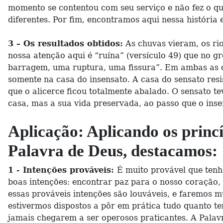
momento se contentou com seu serviço e não fez o qu
diferentes. Por fim, encontramos aqui nessa históri
3 – Os resultados obtidos:
As chuvas vieram, os ri
nossa atenção aqui é “ruína” (versículo 49) que no g
barragem, uma ruptura, uma fissura”. Em ambas as ca
somente na casa do insensato. A casa do sensato resi
que o alicerce ficou totalmente abalado. O sensato t
casa, mas a sua vida preservada, ao passo que o insen
Aplicação: Aplicando os princ
Palavra de Deus, destacamos:
1 - Intenções prováveis:
É muito provável que tenh
boas intenções: encontrar paz para o nosso coração, 
essas prováveis intenções são louváveis, e faremos 
estivermos dispostos a pôr em prática tudo quanto 
jamais chegarem a ser operosos praticantes. A Palav