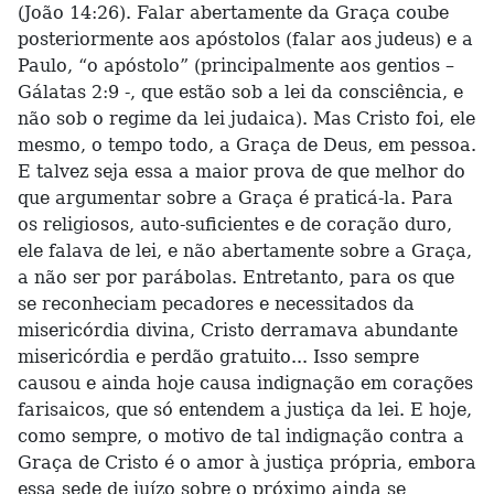
(João 14:26). Falar abertamente da Graça coube
posteriormente aos apóstolos (falar aos judeus) e a
Paulo, “o apóstolo” (principalmente aos gentios –
Gálatas 2:9 -, que estão sob a lei da consciência, e
não sob o regime da lei judaica). Mas Cristo foi, ele
mesmo, o tempo todo, a Graça de Deus, em pessoa.
E talvez seja essa a maior prova de que melhor do
que argumentar sobre a Graça é praticá-la. Para
os religiosos, auto-suficientes e de coração duro,
ele falava de lei, e não abertamente sobre a Graça,
a não ser por parábolas. Entretanto, para os que
se reconheciam pecadores e necessitados da
misericórdia divina, Cristo derramava abundante
misericórdia e perdão gratuito... Isso sempre
causou e ainda hoje causa indignação em corações
farisaicos, que só entendem a justiça da lei. E hoje,
como sempre, o motivo de tal indignação contra a
Graça de Cristo é o amor à justiça própria, embora
essa sede de juízo sobre o próximo ainda se