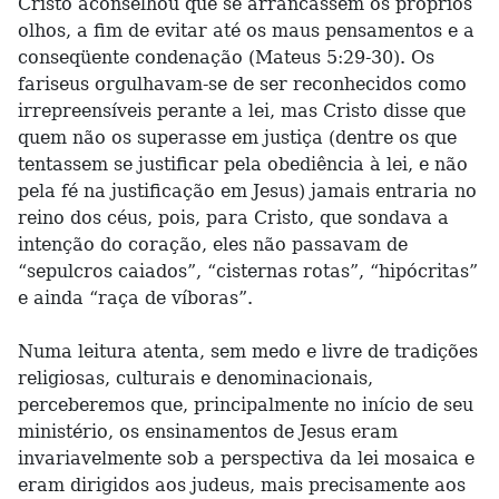
Cristo aconselhou que se arrancassem os próprios
olhos, a fim de evitar até os maus pensamentos e a
conseqüente condenação (Mateus 5:29-30). Os
fariseus orgulhavam-se de ser reconhecidos como
irrepreensíveis perante a lei, mas Cristo disse que
quem não os superasse em justiça (dentre os que
tentassem se justificar pela obediência à lei, e não
pela fé na justificação em Jesus) jamais entraria no
reino dos céus, pois, para Cristo, que sondava a
intenção do coração, eles não passavam de
“sepulcros caiados”, “cisternas rotas”, “hipócritas”
e ainda “raça de víboras”.
Numa leitura atenta, sem medo e livre de tradições
religiosas, culturais e denominacionais,
perceberemos que, principalmente no início de seu
ministério, os ensinamentos de Jesus eram
invariavelmente sob a perspectiva da lei mosaica e
eram dirigidos aos judeus, mais precisamente aos