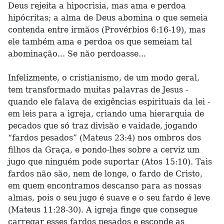
Deus rejeita a hipocrisia, mas ama e perdoa
hipócritas; a alma de Deus abomina o que semeia
contenda entre irmãos (Provérbios 6:16-19), mas
ele também ama e perdoa os que semeiam tal
abominação... Se não perdoasse...
Infelizmente, o cristianismo, de um modo geral,
tem transformado muitas palavras de Jesus -
quando ele falava de exigências espirituais da lei -
em leis para a igreja, criando uma hierarquia de
pecados que só traz divisão e vaidade, jogando
“fardos pesados” (Mateus 23:4) nos ombros dos
filhos da Graça, e pondo-lhes sobre a cerviz um
jugo que ninguém pode suportar (Atos 15:10). Tais
fardos não são, nem de longe, o fardo de Cristo,
em quem encontramos descanso para as nossas
almas, pois o seu jugo é suave e o seu fardo é leve
(Mateus 11:28-30). A igreja finge que consegue
carregar esses fardos pesados e esconde as