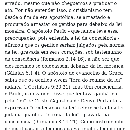
errado, mesmo que não cheguemos a praticar o
ato. Por não entender isso, o cristianismo tem,
desde o fim da era apostólica, se arrastado e
procurado arrastar os gentios para debaixo da lei
mosaica. O apóstolo Paulo - que nunca teve essa
preocupação, pois entendia a lei da consciência -
afirmou que os gentios seriam julgados pela norma
da lei, gravada em seus corações, sob testemunho
da consciência (Romanos 2:14-16), a não ser que
eles mesmos se colocassem debaixo da lei mosaica
(Gálatas 5:1-4). O apóstolo do evangelho da Graça
sabia que os gentios vivem “fora do regime da lei”
judaica (I Coríntios 9:20-21), mas têm consciência,
e Paulo, ironizando, disse que tentava ganhá-los
pela “lei” de Cristo (A justiça de Deus). Portanto, a
expressão “condenação da lei” refere-se tanto à lei
judaica quanto à “norma da lei”, gravada na
consciência (Romanos 3:19-21). Como instrumento
de justificação, a lei mosaica vai muito além do que