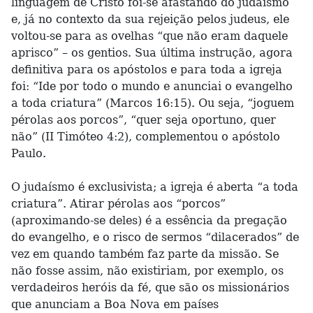
linguagem de Cristo foi-se afastando do judaísmo
e, já no contexto da sua rejeição pelos judeus, ele
voltou-se para as ovelhas “que não eram daquele
aprisco” – os gentios. Sua última instrução, agora
definitiva para os apóstolos e para toda a igreja
foi: “Ide por todo o mundo e anunciai o evangelho
a toda criatura” (Marcos 16:15). Ou seja, “joguem
pérolas aos porcos”, “quer seja oportuno, quer
não” (II Timóteo 4:2), complementou o apóstolo
Paulo.
O judaísmo é exclusivista; a igreja é aberta “a toda
criatura”. Atirar pérolas aos “porcos”
(aproximando-se deles) é a essência da pregação
do evangelho, e o risco de sermos “dilacerados” de
vez em quando também faz parte da missão. Se
não fosse assim, não existiriam, por exemplo, os
verdadeiros heróis da fé, que são os missionários
que anunciam a Boa Nova em países