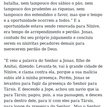
batalha, nem tampouco dos sábios o pão, nem
tampouco dos prudentes as riquezas, nem
tampouco dos entendidos o favor, mas que o tempo
e a oportunidade ocorrem a todos.” E a
oportunidade estava sendo renovada para Nínive,
era tempo de arrependimento e perdão. Jonas,
contudo fez seu próprio julgamento e concluiu
serem os ninivitas pecadores demais para
merecerem perdão de Deus.
“E veio a palavra do Senhor a Jonas, filho de
Amitai, dizendo: Levanta-te, vai à grande cidade de
Nínive, e clama contra ela, porque a sua malícia
subiu até à minha presença. Porém, Jonas se
levantou para fugir da presença do Senhor para
Társis. E descendo a Jope, achou um navio que ia
para Társis; pagou, pois, a sua passagem, e desceu
para dentro dele, para ir com eles para Társis,
para longe da presença do Senhor . Mas o Senhor