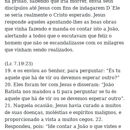
na prisão, sabendo que iria morrer, envia seus
discípulos até Jesus com fins de indagarem D´Ele
se seria realmente o Cristo esperado. Jesus
responde aqueles apontando-lhes as boas obras
que vinha fazendo e manda-os contar isto a João,
alertando a todos que o escutavam que feliz o
homem que não se escandalizasse com os milagres
que vinham sendo realizados.
(Lc 7.19-23)
19. e os enviou ao Senhor, para perguntar: “És tu
aquele que há de vir ou devemos esperar outro?”
20. Eles foram ter com Jesus e disseram: “João
Batista nos mandou a ti para perguntar se tu és
aquele que há de vir ou se devemos esperar outro”.
21. Naquela ocasião, Jesus havia curado a muitos
de suas doenças, moléstias e espíritos malignos, e
proporcionado a vista a muitos cegos. 22.
Respondeu, pois: “Ide contar a João o que vistes e