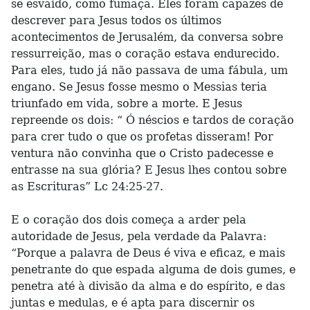
se esvaído, como fumaça. Eles foram capazes de
descrever para Jesus todos os últimos
acontecimentos de Jerusalém, da conversa sobre
ressurreição, mas o coração estava endurecido.
Para eles, tudo já não passava de uma fábula, um
engano. Se Jesus fosse mesmo o Messias teria
triunfado em vida, sobre a morte. E Jesus
repreende os dois: “ Ó néscios e tardos de coração
para crer tudo o que os profetas disseram! Por
ventura não convinha que o Cristo padecesse e
entrasse na sua glória? E Jesus lhes contou sobre
as Escrituras” Lc 24:25-27.
E o coração dos dois começa a arder pela
autoridade de Jesus, pela verdade da Palavra:
“Porque a palavra de Deus é viva e eficaz, e mais
penetrante do que espada alguma de dois gumes, e
penetra até à divisão da alma e do espírito, e das
juntas e medulas, e é apta para discernir os