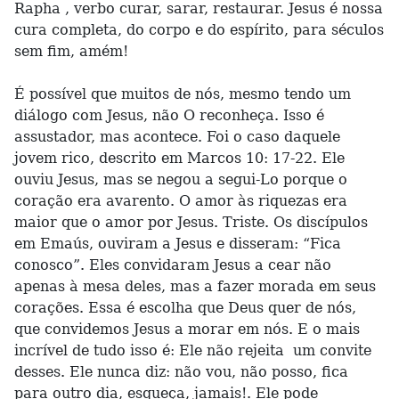
Rapha , verbo curar, sarar, restaurar. Jesus é nossa
cura completa, do corpo e do espírito, para séculos
sem fim, amém!
É possível que muitos de nós, mesmo tendo um
diálogo com Jesus, não O reconheça. Isso é
assustador, mas acontece. Foi o caso daquele
jovem rico, descrito em Marcos 10: 17-22. Ele
ouviu Jesus, mas se negou a segui-Lo porque o
coração era avarento. O amor às riquezas era
maior que o amor por Jesus. Triste. Os discípulos
em Emaús, ouviram a Jesus e disseram: “Fica
conosco”. Eles convidaram Jesus a cear não
apenas à mesa deles, mas a fazer morada em seus
corações. Essa é escolha que Deus quer de nós,
que convidemos Jesus a morar em nós. E o mais
incrível de tudo isso é: Ele não rejeita um convite
desses. Ele nunca diz: não vou, não posso, fica
para outro dia, esqueça, jamais!. Ele pode