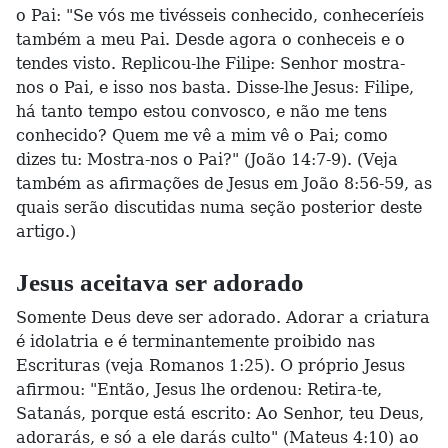
o Pai: "Se vós me tivésseis conhecido, conheceríeis
também a meu Pai. Desde agora o conheceis e o
tendes visto. Replicou-lhe Filipe: Senhor mostra-
nos o Pai, e isso nos basta. Disse-lhe Jesus: Filipe,
há tanto tempo estou convosco, e não me tens
conhecido? Quem me vê a mim vê o Pai; como
dizes tu: Mostra-nos o Pai?" (João 14:7-9). (Veja
também as afirmações de Jesus em João 8:56-59, as
quais serão discutidas numa seção posterior deste
artigo.)
Jesus aceitava ser adorado
Somente Deus deve ser adorado. Adorar a criatura
é idolatria e é terminantemente proibido nas
Escrituras (veja Romanos 1:25). O próprio Jesus
afirmou: "Então, Jesus lhe ordenou: Retira-te,
Satanás, porque está escrito: Ao Senhor, teu Deus,
adorarás, e só a ele darás culto" (Mateus 4:10) ao