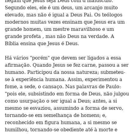
negam que Jesus seja Deus com d maiúsculo.
Segundo eles, ele é um deus, um arcanjo muito
elevado, mas não é igual a Deus Pai. Os teólogos
modernos muitas vezes ensinam que Jesus era um
grande homem, um mestre maravilhoso e um
grande profeta , mas não Deus na verdade. A
Bíblia ensina que Jesus é Deus.
Há vários "porém" que devem ser ligados a essa
afirmação. Quando Jesus se fez carne, passou a ser
humano. Participou da nossa natureza; submeteu-
se à experiência humana. Assim, experimentou a
fome, a sede, o cansaço. Nas palavras de Paulo:
"pois ele, subsistindo em forma de Deus, não julgou
como usurpação o ser igual a Deus; antes, a si
mesmo se esvaziou, assumindo a forma de servo,
tornando-se em semelhança de homens; e,
reconhecido em figura humana, a si mesmo se
humilhou, tornando-se obediente até à morte e