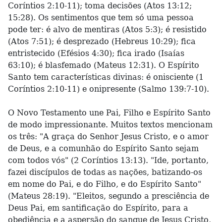
Coríntios 2:10-11); toma decisões (Atos 13:12;
15:28). Os sentimentos que tem só uma pessoa
pode ter: é alvo de mentiras (Atos 5:3); é resistido
(Atos 7:51); é desprezado (Hebreus 10:29); fica
entristecido (Efésios 4:30); fica irado (Isaías
63:10); é blasfemado (Mateus 12:31). O Espírito
Santo tem características divinas: é onisciente (1
Coríntios 2:10-11) e onipresente (Salmo 139:7-10).
O Novo Testamento une Pai, Filho e Espírito Santo
de modo impressionante. Muitos textos mencionam
os três: "A graça do Senhor Jesus Cristo, e o amor
de Deus, e a comunhão do Espírito Santo sejam
com todos vós" (2 Coríntios 13:13). "Ide, portanto,
fazei discípulos de todas as nações, batizando-os
em nome do Pai, e do Filho, e do Espírito Santo"
(Mateus 28:19). "Eleitos, segundo a presciência de
Deus Pai, em santificação do Espírito, para a
obediência e a aspersão do sangue de Jesus Cristo,