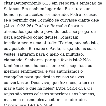
citar Deuteronômio 6:13 em resposta à tentação de
Satanás. Em nenhum lugar das Escrituras um
homem justo aceitou ser adorado. Pedro recusou-
se a permitir que Cornélio se curvasse diante dele
(Atos 10:25-26). Paulo e Barnabé ficaram
abismados quando o povo de Listra se preparou
para adorá-los como deuses. Tomaram
imediatamente uma atitude: "Porém, ouvindo isto,
os apóstolos Barnabé e Paulo, rasgando as suas
vestes, saltaram para o meio da multidão,
clamando: Senhores, por que fazeis isto? Nós
também somos homens como vós, sujeitos aos
mesmos sentimentos, e vos anunciamos o
evangelho para que destas cousas vãs vos
convertais ao Deus vivo, que fez o céu, a terra o
mar e tudo o que há neles" (Atos 14:14-15). Os
anjos são seres celestes superiores aos homens,
mas nem mesmo eles aceitam ser adorados
(Apocalipse 19:10; 22:8-9).