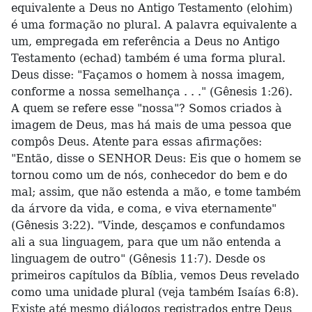
equivalente a Deus no Antigo Testamento (elohim)
é uma formação no plural. A palavra equivalente a
um, empregada em referência a Deus no Antigo
Testamento (echad) também é uma forma plural.
Deus disse: "Façamos o homem à nossa imagem,
conforme a nossa semelhança . . ." (Gênesis 1:26).
A quem se refere esse "nossa"? Somos criados à
imagem de Deus, mas há mais de uma pessoa que
compôs Deus. Atente para essas afirmações:
"Então, disse o SENHOR Deus: Eis que o homem se
tornou como um de nós, conhecedor do bem e do
mal; assim, que não estenda a mão, e tome também
da árvore da vida, e coma, e viva eternamente"
(Gênesis 3:22). "Vinde, desçamos e confundamos
ali a sua linguagem, para que um não entenda a
linguagem de outro" (Gênesis 11:7). Desde os
primeiros capítulos da Bíblia, vemos Deus revelado
como uma unidade plural (veja também Isaías 6:8).
Existe até mesmo diálogos registrados entre Deus