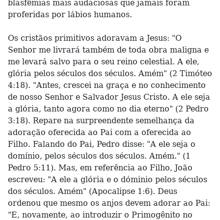
blasfêmias mais audaciosas que jamais foram
proferidas por lábios humanos.
Os cristãos primitivos adoravam a Jesus: "O
Senhor me livrará também de toda obra maligna e
me levará salvo para o seu reino celestial. A ele,
glória pelos séculos dos séculos. Amém" (2 Timóteo
4:18). "Antes, crescei na graça e no conhecimento
de nosso Senhor e Salvador Jesus Cristo. A ele seja
a glória, tanto agora como no dia eterno" (2 Pedro
3:18). Repare na surpreendente semelhança da
adoração oferecida ao Pai com a oferecida ao
Filho. Falando do Pai, Pedro disse: "A ele seja o
domínio, pelos séculos dos séculos. Amém." (1
Pedro 5:11). Mas, em referência ao Filho, João
escreveu: "A ele a glória e o dóminio pelos séculos
dos séculos. Amém" (Apocalipse 1:6). Deus
ordenou que mesmo os anjos devem adorar ao Pai:
"E, novamente, ao introduzir o Primogênito no