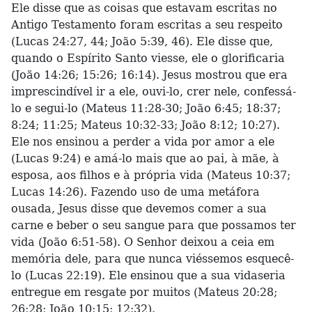
Ele disse que as coisas que estavam escritas no
Antigo Testamento foram escritas a seu respeito
(Lucas 24:27, 44; João 5:39, 46). Ele disse que,
quando o Espírito Santo viesse, ele o glorificaria
(João 14:26; 15:26; 16:14). Jesus mostrou que era
imprescindível ir a ele, ouvi-lo, crer nele, confessá-
lo e segui-lo (Mateus 11:28-30; João 6:45; 18:37;
8:24; 11:25; Mateus 10:32-33; João 8:12; 10:27).
Ele nos ensinou a perder a vida por amor a ele
(Lucas 9:24) e amá-lo mais que ao pai, à mãe, à
esposa, aos filhos e à própria vida (Mateus 10:37;
Lucas 14:26). Fazendo uso de uma metáfora
ousada, Jesus disse que devemos comer a sua
carne e beber o seu sangue para que possamos ter
vida (João 6:51-58). O Senhor deixou a ceia em
memória dele, para que nunca viéssemos esquecê-
lo (Lucas 22:19). Ele ensinou que a sua vidaseria
entregue em resgate por muitos (Mateus 20:28;
26:28; João 10:15; 12:32).