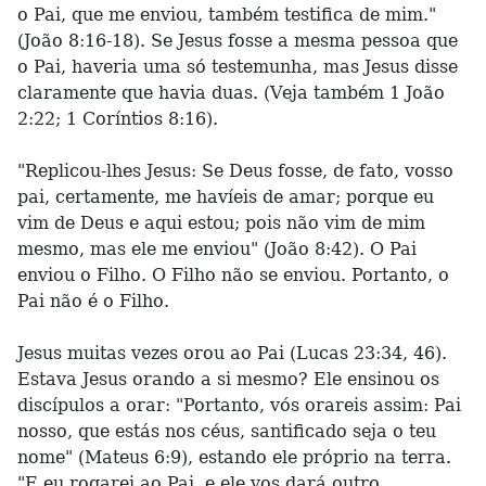
o Pai, que me enviou, também testifica de mim."
(João 8:16-18). Se Jesus fosse a mesma pessoa que
o Pai, haveria uma só testemunha, mas Jesus disse
claramente que havia duas. (Veja também 1 João
2:22; 1 Coríntios 8:16).
"Replicou-lhes Jesus: Se Deus fosse, de fato, vosso
pai, certamente, me havíeis de amar; porque eu
vim de Deus e aqui estou; pois não vim de mim
mesmo, mas ele me enviou" (João 8:42). O Pai
enviou o Filho. O Filho não se enviou. Portanto, o
Pai não é o Filho.
Jesus muitas vezes orou ao Pai (Lucas 23:34, 46).
Estava Jesus orando a si mesmo? Ele ensinou os
discípulos a orar: "Portanto, vós orareis assim: Pai
nosso, que estás nos céus, santificado seja o teu
nome" (Mateus 6:9), estando ele próprio na terra.
"E eu rogarei ao Pai, e ele vos dará outro