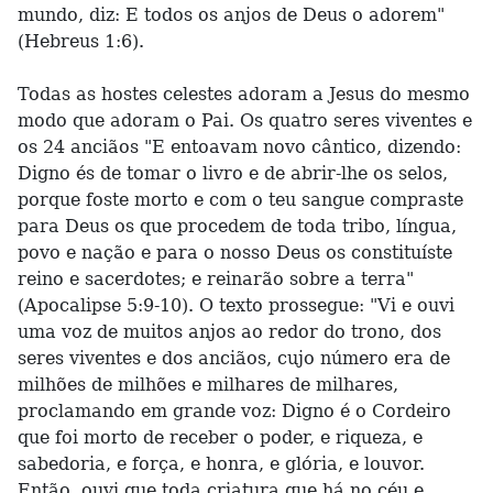
mundo, diz: E todos os anjos de Deus o adorem"
(Hebreus 1:6).
Todas as hostes celestes adoram a Jesus do mesmo
modo que adoram o Pai. Os quatro seres viventes e
os 24 anciãos "E entoavam novo cântico, dizendo:
Digno és de tomar o livro e de abrir-lhe os selos,
porque foste morto e com o teu sangue compraste
para Deus os que procedem de toda tribo, língua,
povo e nação e para o nosso Deus os constituíste
reino e sacerdotes; e reinarão sobre a terra"
(Apocalipse 5:9-10). O texto prossegue: "Vi e ouvi
uma voz de muitos anjos ao redor do trono, dos
seres viventes e dos anciãos, cujo número era de
milhões de milhões e milhares de milhares,
proclamando em grande voz: Digno é o Cordeiro
que foi morto de receber o poder, e riqueza, e
sabedoria, e força, e honra, e glória, e louvor.
Então, ouvi que toda criatura que há no céu e