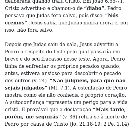
deliberada quando traiu Cristo. Em João 6.66-71,
Cristo advertiu-o e chamou-o de
“diabo”
. Pedro
pensava que Judas fora salvo, pois disse:
“Nós
cremos”
. Jesus sabia que Judas nunca crera e, por
isso, não fora salvo.
Depois que Judas saiu da sala, Jesus advertiu a
Pedro a respeito do teste pelo qual passaria em
breve e do seu fracasso nesse teste. Agora, Pedro
tinha de enfrentar os próprios pecados quando,
antes, estivera ansioso para descobrir o pecado
dos outros (v. 24).
“Não julgueis, para que não
sejais julgados”
(Mt. 7.1). A ostentação de Pedro
mostra como ele não conhecia o próprio coração.
A autoconfiança representa um perigo para a vida
cristã. É provável que a declaração
“Mais tarde,
porém, me seguirás”
(v. 36) refira-se à morte de
Pedro por causa de Cristo (Jo. 21.18-19; 2 Pe. 1.14)