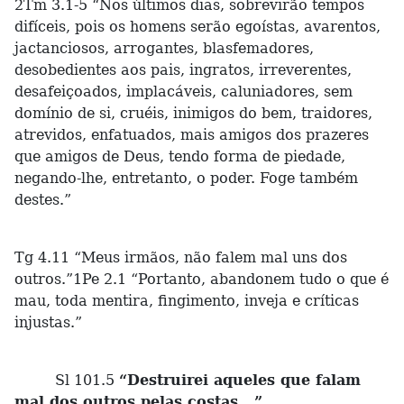
2Tm 3.1-5 “Nos últimos dias, sobrevirão tempos
difíceis, pois os homens serão egoístas, avarentos,
jactanciosos, arrogantes, blasfemadores,
desobedientes aos pais, ingratos, irreverentes,
desafeiçoados, implacáveis, caluniadores, sem
domínio de si, cruéis, inimigos do bem, traidores,
atrevidos, enfatuados, mais amigos dos prazeres
que amigos de Deus, tendo forma de piedade,
negando-lhe, entretanto, o poder. Foge também
destes.”
Tg 4.11 “Meus irmãos, não falem mal uns dos
outros.”1Pe 2.1 “Portanto, abandonem tudo o que é
mau, toda mentira, fingimento, inveja e críticas
injustas.”
Sl 101.5
“Destruirei aqueles que falam
mal dos outros pelas costas...”