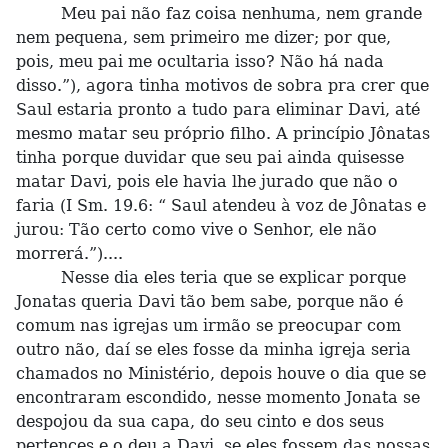
Meu pai não faz coisa nenhuma, nem grande
nem pequena, sem primeiro me dizer; por que,
pois, meu pai me ocultaria isso? Não há nada
disso.”), agora tinha motivos de sobra pra crer que
Saul estaria pronto a tudo para eliminar Davi, até
mesmo matar seu próprio filho. A princípio Jônatas
tinha porque duvidar que seu pai ainda quisesse
matar Davi, pois ele havia lhe jurado que não o
faria (I Sm. 19.6: “ Saul atendeu à voz de Jônatas e
jurou: Tão certo como vive o Senhor, ele não
morrerá.”)....
Nesse dia eles teria que se explicar porque
Jonatas queria Davi tão bem sabe, porque não é
comum nas igrejas um irmão se preocupar com
outro não, daí se eles fosse da minha igreja seria
chamados no Ministério, depois houve o dia que se
encontraram escondido, nesse momento Jonata se
despojou da sua capa, do seu cinto e dos seus
pertences e o deu a Davi, se eles fossem das nossas