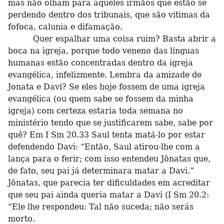
mas não olham para aqueles irmãos que estão se
perdendo dentro dos tribunais, que são vitimas da
fofoca, calunia e difamação.
Quer espalhar uma coisa ruim? Basta abrir a
boca na igreja, porque todo veneno das línguas
humanas estão concentradas dentro da igreja
evangélica, infelizmente. Lembra da amizade de
Jonata e Davi? Se eles hoje fossem de uma igreja
evangélica (ou quem sabe se fossem da minha
igreja) com certeza estaria toda semana no
ministério tendo que se justificarem sabe, sabe por
quê? Em I Sm 20.33 Saul tenta matá-lo por estar
defendendo Davi: “Então, Saul atirou-lhe com a
lança para o ferir; com isso entendeu Jônatas que,
de fato, seu pai já determinara matar a Davi.”
Jônatas, que parecia ter dificuldades em acreditar
que seu pai ainda queria matar a Davi (I Sm 20.2:
“Ele lhe respondeu: Tal não suceda; não serás
morto.