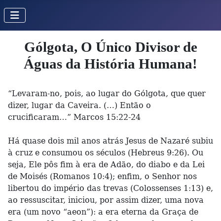
Gólgota, O Único Divisor de
Águas da História Humana!
“Levaram-no, pois, ao lugar do Gólgota, que quer
dizer, lugar da Caveira. (…) Então o
crucificaram…” Marcos 15:22-24
Há quase dois mil anos atrás Jesus de Nazaré subiu
à cruz e consumou os séculos (Hebreus 9:26). Ou
seja, Ele pôs fim à era de Adão, do diabo e da Lei
de Moisés (Romanos 10:4); enfim, o Senhor nos
libertou do império das trevas (Colossenses 1:13) e,
ao ressuscitar, iniciou, por assim dizer, uma nova
era (um novo “aeon”): a era eterna da Graça de