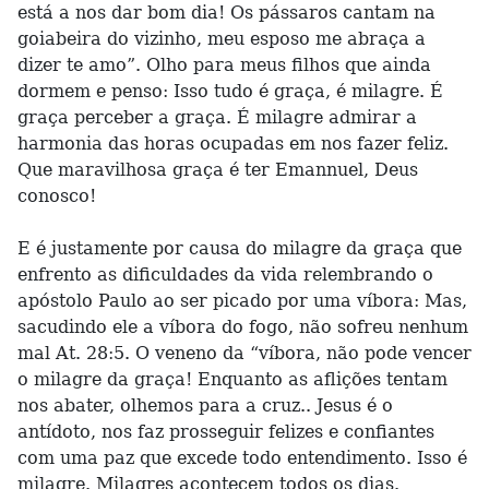
está a nos dar bom dia! Os pássaros cantam na
goiabeira do vizinho, meu esposo me abraça a
dizer te amo”. Olho para meus filhos que ainda
dormem e penso: Isso tudo é graça, é milagre. É
graça perceber a graça. É milagre admirar a
harmonia das horas ocupadas em nos fazer feliz.
Que maravilhosa graça é ter Emannuel, Deus
conosco!
E é justamente por causa do milagre da graça que
enfrento as dificuldades da vida relembrando o
apóstolo Paulo ao ser picado por uma víbora: Mas,
sacudindo ele a víbora do fogo, não sofreu nenhum
mal At. 28:5. O veneno da “víbora, não pode vencer
o milagre da graça! Enquanto as aflições tentam
nos abater, olhemos para a cruz.. Jesus é o
antídoto, nos faz prosseguir felizes e confiantes
com uma paz que excede todo entendimento. Isso é
milagre. Milagres acontecem todos os dias.