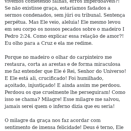
vivemos cometendo falhas, erros imperdoáveis?!
Se não existisse graça, estaríamos fadados a
sermos condenados, sem júri ou tribunal. Sentença
perpétua. Mas Ele veio, aleluia! Ele mesmo levou
em seu corpo os nossos pecados sobre o madeiro I
Pedro 2:24. Como explicar essa relação de amor?!
Eu olho para a Cruz e ela me redime.
Porque no madeiro o olhar do carpinteiro me
restaura, corta as arestas e de forma miraculosa
me faz entender que Ele é Rei, Senhor do Universo!
E Ele está ali, crucificado! Foi humilhado,
açoitado, injustiçado! E ainda assim me perdoou.
Perdoou os que cruelmente lhe perseguiram! Como
isso se chama? Milagre! Esse milagre me salvou,
jamais serei quem o inferno dizia que eu seria!
O milagre da graça nos faz acordar com
sentimento de imensa felicidade! Deus é terno, Ele