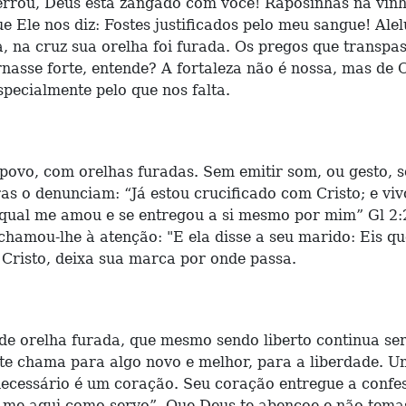
errou, Deus está zangado com você! Raposinhas na vinh
e Ele nos diz: Fostes justificados pelo meu sangue! Ale
ja, na cruz sua orelha foi furada. Os pregos que trans
rnasse forte, entende? A fortaleza não é nossa, mas de C
pecialmente pelo que nos falta.
povo, com orelhas furadas. Sem emitir som, ou gesto, s
ras o denunciam: “Já estou crucificado com Cristo; e vi
 o qual me amou e se entregou a si mesmo por mim” Gl 2
hamou-lhe à atenção: "E ela disse a seu marido: Eis q
 Cristo, deixa sua marca por onde passa.
de orelha furada, que mesmo sendo liberto continua ser
e te chama para algo novo e melhor, para a liberdade.
ecessário é um coração. Seu coração entregue a confes
s-me aqui como servo”. Que Deus te abençoe e não tema