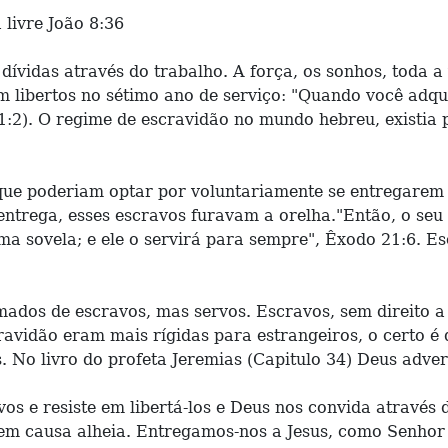
 livre João 8:36
dívidas através do trabalho. A força, os sonhos, toda 
libertos no sétimo ano de serviço: "Quando você adquir
1:2). O regime de escravidão no mundo hebreu, existia 
que poderiam optar por voluntariamente se entregarem 
ntrega, esses escravos furavam a orelha."Então, o seu 
uma sovela; e ele o servirá para sempre", Êxodo 21:6. 
dos de escravos, mas servos. Escravos, sem direito a 
ravidão eram mais rígidas para estrangeiros, o certo é
No livro do profeta Jeremias (Capitulo 34) Deus adverte
s e resiste em libertá-los e Deus nos convida através d
m causa alheia. Entregamos-nos a Jesus, como Senhor 