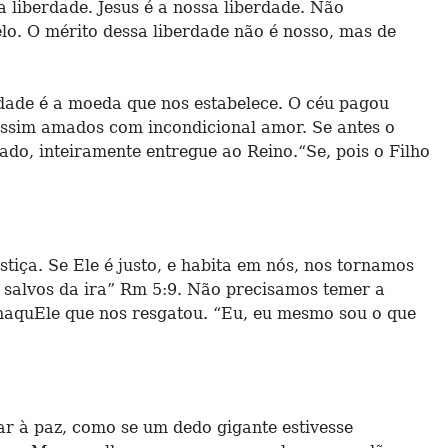
a liberdade. Jesus é a nossa liberdade. Não
lo. O mérito dessa liberdade não é nosso, mas de
rdade é a moeda que nos estabelece. O céu pagou
 assim amados com incondicional amor. Se antes o
do, inteiramente entregue ao Reino.“Se, pois o Filho
iça. Se Ele é justo, e habita em nós, nos tornamos
e salvos da ira” Rm 5:9. Não precisamos temer a
 naquEle que nos resgatou. “Eu, eu mesmo sou o que
bar à paz, como se um dedo gigante estivesse