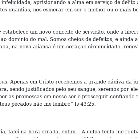
infelicidade, aprisionando a alma em serviço de delito 
tes quantias, nos esmerar em ser o melhor ou o mais be
e estabelece um novo conceito de servidão, onde a libe
 ao domínio do mal. Somos cheios de defeitos, e ainda
ada, na nova aliança é um coração circuncidado, renova
us. Apenas em Cristo recebemos a grande dádiva da just
ra, sendo justificados pelo seu sangue, seremos por el
ceber as promessas em nosso ser e prosseguir confiando
teus pecados não me lembro” Is 43:25.
ia, falei na hora errada, enfim... A culpa tenta me rou