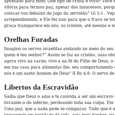
apontado para mim: Que tipo de cristã é você? Você 
vitória para termos paz, apesar dos insucessos, porqu
colocar-vos debaixo do jugo da servidão” Gl 5:1 . Ve
arrependimento, e Ele fez isso para que o fraco se to
graça transparece em nós, os crentes, até mesmo e es
Orelhas Furadas
Imagino os servos israelitas andando no meio do seu 
quem é teu senhor?" Assim se faz ao cristão, suas ob
agora vivo na carne; vivo-a na fé do Filho de Deus,
em sua casa para alimentar-lhe, seu comportamento c
nós é um santo homem de Deus" II Rs 4:9. O servo de
Libertos da Escravidão
Saiba que Deus o ama e te convida a ser um escravo 
livrando-o do inferno, perdoando toda sua culpa. El
Uma paz, que a nada pode se comparar. Tudo que é n
prosseguir em novidade de vida, seja meu Senhor, ei