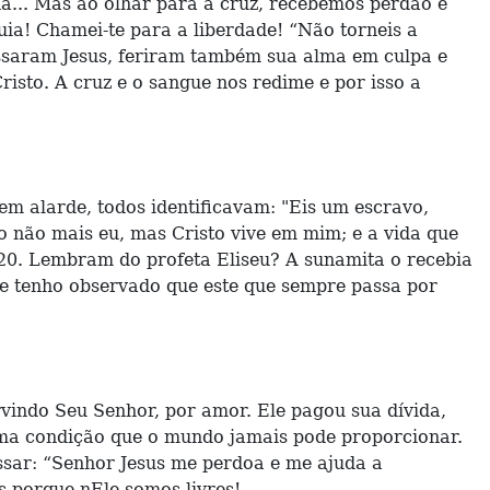
a... Mas ao olhar para a cruz, recebemos perdão e
luia! Chamei-te para a liberdade! “Não torneis a
passaram Jesus, feriram também sua alma em culpa e
risto. A cruz e o sangue nos redime e por isso a
em alarde, todos identificavam: "Eis um escravo,
vo não mais eu, mas Cristo vive em mim; e a vida que
:20. Lembram do profeta Eliseu? A sunamita o recebia
ue tenho observado que este que sempre passa por
vindo Seu Senhor, por amor. Ele pagou sua dívida,
 Uma condição que o mundo jamais pode proporcionar.
sar: “Senhor Jesus me perdoa e me ajuda a
s porque nEle somos livres!