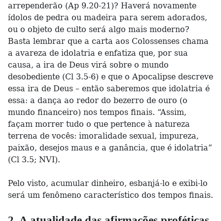
arrependerão (Ap 9.20-21)? Haverá novamente
ídolos de pedra ou madeira para serem adorados,
ou o objeto de culto será algo mais moderno?
Basta lembrar que a carta aos Colossenses chama
a avareza de idolatria e enfatiza que, por sua
causa, a ira de Deus virá sobre o mundo
desobediente (Cl 3.5-6) e que o Apocalipse descreve
essa ira de Deus – então saberemos que idolatria é
essa: a dança ao redor do bezerro de ouro (o
mundo financeiro) nos tempos finais. “Assim,
façam morrer tudo o que pertence à natureza
terrena de vocês: imoralidade sexual, impureza,
paixão, desejos maus e a ganância, que é idolatria”
(Cl 3.5; NVI).
Pelo visto, acumular dinheiro, esbanjá-lo e exibi-lo
será um fenômeno característico dos tempos finais.
2. A atualidade das afirmações proféticas