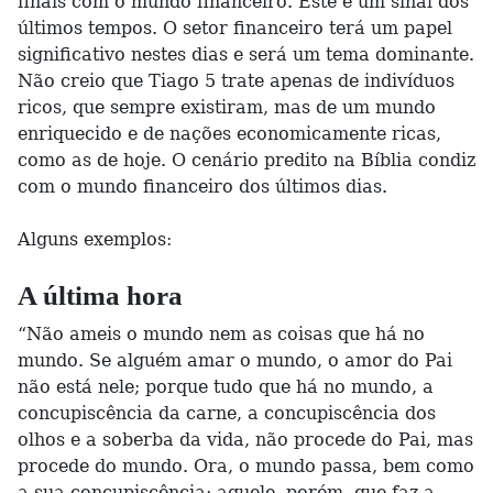
finais com o mundo financeiro. Este é um sinal dos
últimos tempos. O setor financeiro terá um papel
significativo nestes dias e será um tema dominante.
Não creio que Tiago 5 trate apenas de indivíduos
ricos, que sempre existiram, mas de um mundo
enriquecido e de nações economicamente ricas,
como as de hoje. O cenário predito na Bíblia condiz
com o mundo financeiro dos últimos dias.
Alguns exemplos:
A última hora
“Não ameis o mundo nem as coisas que há no
mundo. Se alguém amar o mundo, o amor do Pai
não está nele; porque tudo que há no mundo, a
concupiscência da carne, a concupiscência dos
olhos e a soberba da vida, não procede do Pai, mas
procede do mundo. Ora, o mundo passa, bem como
a sua concupiscência; aquele, porém, que faz a