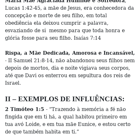
Maria Mãe Agraciada Humilde e Sofredora
,
Lucas 1:42-45, a mãe de Jesus, era conhecedora da
concepção e morte de seu filho, em total
obediência ela deixou cumprir a palavra,
esvaziando de si mesmo para que toda honra e
glória fosse para seu filho. Isaías 7:14
Rispa, a Mãe Dedicada, Amorosa e Incansável,
- II Samuel 21:8-14, não abandonou seus filhos nem
depois de mortos, dia e noite vigiava seus corpos,
até que Davi os enterrou em sepultura dos reis de
Israel.
II – EXEMPLOS DE INFLUÊNCIAS:
2 Timóteo 1:5
- “Trazendo à memória a fé não
fingida que em ti há, a qual habitou primeiro em
tua avó Loide, e em tua mãe Eunice, e estou certo
de que também habita em ti.”