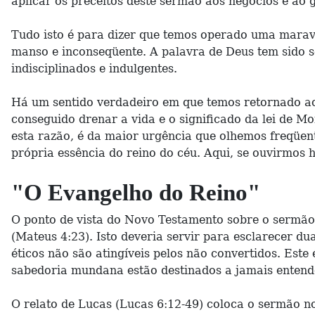
aplicar os preceitos deste sermão aos negócios e ao 
Tudo isto é para dizer que temos operado uma marav
manso e inconseqüente. A palavra de Deus tem sido 
indisciplinados e indulgentes.
Há um sentido verdadeiro em que temos retornado ao
conseguido drenar a vida e o significado da lei de 
esta razão, é da maior urgência que olhemos freqüen
própria essência do reino do céu. Aqui, se ouvirmos 
"O Evangelho do Reino"
O ponto de vista do Novo Testamento sobre o sermão
(Mateus 4:23). Isto deveria servir para esclarecer du
éticos não são atingíveis pelos não convertidos. Este
sabedoria mundana estão destinados a jamais entendê
O relato de Lucas (Lucas 6:12-49) coloca o sermão 