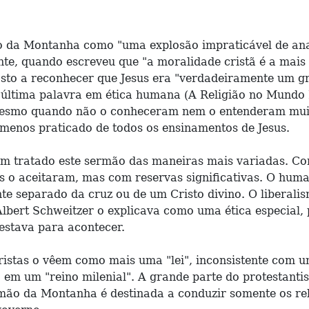
 da Montanha como "uma explosão impraticável de anar
te, quando escreveu que "a moralidade cristã é a mais
osto a reconhecer que Jesus era "verdadeiramente um 
a última palavra em ética humana (A Religião no Mundo
mesmo quando não o conheceram nem o entenderam muit
menos praticado de todos os ensinamentos de Jesus.
tem tratado este sermão das maneiras mais variadas. C
s o aceitaram, mas com reservas significativas. O hum
te separado da cruz ou de um Cristo divino. O liberali
Albert Schweitzer o explicava como uma ética especial,
estava para acontecer.
aristas o vêem como mais uma "lei", inconsistente com 
m um "reino milenial". A grande parte do protestanti
Sermão da Montanha é destinada a conduzir somente os r