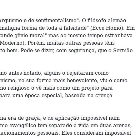
quismo e de sentimentalismo". O filósofo alemão
 maligna forma de toda a falsidade" (Ecce Homo). Em
grande gênio moral" mas ao mesmo tempo estranhava
 Moderno). Porém, muitas outras pessoas têm
o bem. Pode-se dizer, com segurança, que o Sermão
omo antes notado, alguns o rejeitaram como
anismo, na sua forma mais benevolente, viu-o como
smo religioso o vê mais como um projeto para
 para uma época especial, baseada na crença
uma era de graça, e de aplicação impossível num
smo evangélico tem separado a vida em duas arenas,
elacionamentos pessoais. Eles consideram impossível